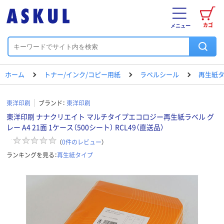
カゴ
メニュー
ホーム
トナー/インク/コピー用紙
ラベルシール
再生紙
東洋印刷
ブランド：
東洋印刷
東洋印刷 ナナクリエイト マルチタイプエコロジー再生紙ラベル グ
レー A4 21面 1ケース（500シート） RCL49（直送品）
（
0
件のレビュー
）
ランキングを見る：
再生紙タイプ