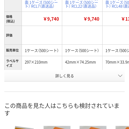
面 1ケース（500シー
面 1ケース（500シー
面 1ケース（5
ト） RCL7（直送品）
ト） RCL22（直送品）
ト） RCL48（
価格
￥9,740
￥9,740
￥13
(税込)
評価
1ケース（500シート）
1ケース（500シート）
1ケース（500
販売単位
ラベルサ
297×210mm
42mm×74.25mm
70mm×33.9
イズ
お申込番
詳しく見る
3592451
3592498
3592513
号
あり
あり
あり
在庫
8月19日（水）まで
8月19日（水）まで
8月19日（水）
お届け日
この商品を見た人はこちらも検討されていま
す
数量
数量
数量