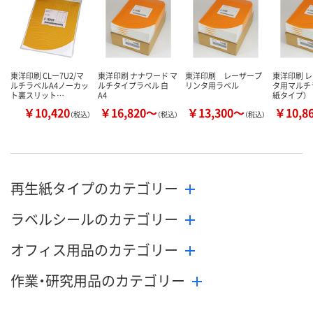
カゴへ
カゴへ
カ
東洋印刷 CLー7U2/マ
東洋印刷 ナナワード マ
東洋印刷 レーザープ
東洋印刷 
ルチラベルA4ノーカッ
ルチタイプラベル 白
リンタ用ラベル
タ用マルチ
ト裏スリット…
A4
紙タイプ）
￥10,420
￥16,820～
￥13,300～
￥10,8
（税込）
（税込）
（税込）
再生紙タイプのカテゴリー
ラベルシールのカテゴリー
オフィス用品のカテゴリー
作業・研究用品のカテゴリー