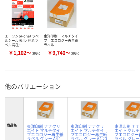
エーワン（A-one） ラベ
東洋印刷 マルチタイ
ルシール 表示・宛名ラ
プ エコロジー再生紙
ベル 再生…
ラベル
￥1,102～
￥9,740～
（税込）
（税込）
他のバリエーション
商品名
東洋印刷 ナナクリ
東洋印刷 ナナクリ
東洋印刷 ナ
エイト マルチタイ
エイト マルチタイ
エイト マル
プエコロジー再生紙
プエコロジー再生紙
プエコロジー
ラベル グレー A4 1
ラベル グレー A4 20
ラベル グレー A