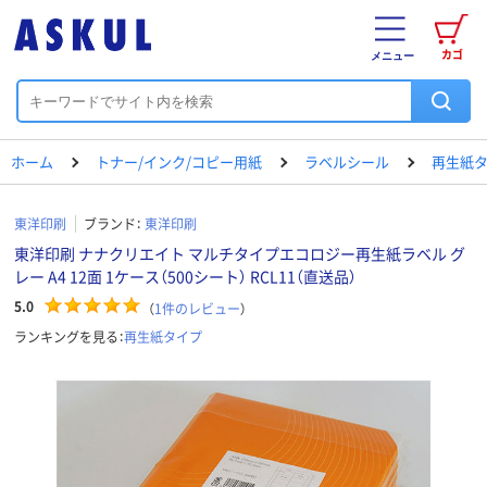
カゴ
メニュー
ホーム
トナー/インク/コピー用紙
ラベルシール
再生紙
東洋印刷
ブランド：
東洋印刷
東洋印刷 ナナクリエイト マルチタイプエコロジー再生紙ラベル グ
レー A4 12面 1ケース（500シート） RCL11（直送品）
5.0
（
1
件のレビュー
）
ランキングを見る：
再生紙タイプ