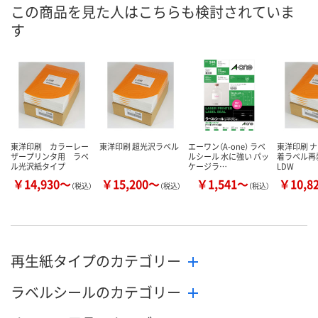
8月21日（金）まで
8月21日（金）まで
8月21日（金）
お届け日
この商品を見た人はこちらも検討されていま
す
数量
数量
数量
カゴへ
カゴへ
カ
東洋印刷 カラーレー
東洋印刷 超光沢ラベル
エーワン（A-one） ラベ
東洋印刷 
ザープリンタ用 ラベ
ルシール 水に強い パッ
着ラベル再
ル光沢紙タイプ
ケージラ…
LDW
￥14,930～
￥15,200～
￥1,541～
￥10,8
（税込）
（税込）
（税込）
再生紙タイプのカテゴリー
ラベルシールのカテゴリー