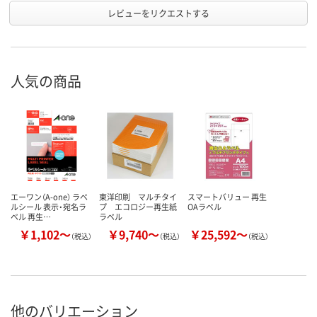
レビューをリクエストする
人気の商品
エーワン（A-one） ラベ
東洋印刷 マルチタイ
スマートバリュー 再生
ルシール 表示・宛名ラ
プ エコロジー再生紙
OAラベル
ベル 再生…
ラベル
￥1,102～
￥9,740～
￥25,592～
（税込）
（税込）
（税込）
他のバリエーション