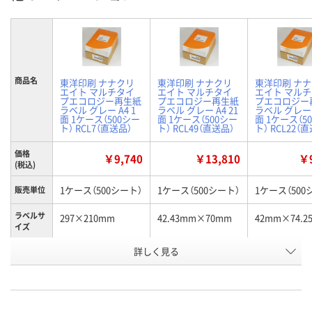
商品名
東洋印刷 ナナクリ
東洋印刷 ナナクリ
東洋印刷 ナ
エイト マルチタイ
エイト マルチタイ
エイト マル
プエコロジー再生紙
プエコロジー再生紙
プエコロジー
ラベル グレー A4 1
ラベル グレー A4 21
ラベル グレー A
面 1ケース（500シー
面 1ケース（500シー
面 1ケース（5
ト） RCL7（直送品）
ト） RCL49（直送品）
ト） RCL22（
価格
￥9,740
￥13,810
￥9
(税込)
1ケース（500シート）
1ケース（500シート）
1ケース（500
販売単位
ラベルサ
297×210mm
42.43mm×70mm
42mm×74.2
イズ
お申込番
詳しく見る
3592451
3592522
3592498
号
あり
あり
あり
在庫