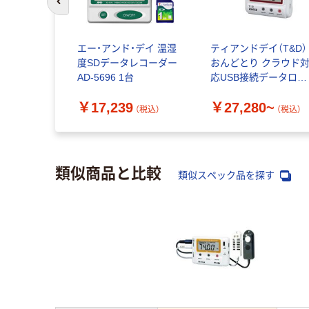
前のスライドへ
エー・アンド・デイ 温湿
ティアンドデイ（T&D）
度SDデータレコーダー
おんどとり クラウド
AD-5696 1台
応USB接続データロガ
ー TR-7
￥17,239
￥27,280~
（税込）
（税込）
類似商品と比較
類似スペック品を探す