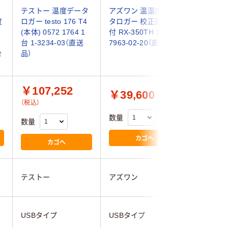
タ
テストー 温度データ
アズワン 温湿度デー
アズワン
度
ロガー testo 176 T4
タロガー 校正証明書
1-2366
(本体) 0572 1764 1
付 RX-350TH 1台 2-
品）
台 1-3234-03（直送
7963-02-20（直送品）
台
品）
）
￥107,252
￥39,600
￥23,
（税込）
（税込）
数量
数量
数量
カゴへ
カゴへ
テストー
アズワン
アズワン
USBタイプ
USBタイプ
電流ロガ