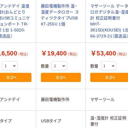
アンドデイ 温度
藤田電機製作所 温・
マザーツール デー
計(おんどとり
湿度データロガー ス
ロガデジタル温・湿
.)用USBコミュニケ
ティツクタイプUSB
計 校正証明書付
ョンポート TR-
KT-255U 1個
MHT-
2 1台 1-5020-
381SD(KOUSEI) 1
（直送品）
64-3729-21（直送品
6,500
￥19,400
￥53,400
（税込）
（税込）
（税込）
数量
数量
カゴへ
カゴへ
カゴへ
アンドデイ
藤田電機製作所
マザーツール
温・湿度計 校正証明
Bタイプ
USBタイプ
書付