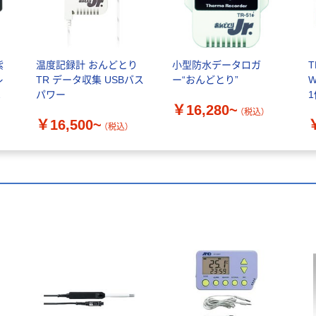
紫
温度記録計 おんどとり
小型防水データロガ
T
レ
TR データ収集 USBバス
ー“おんどとり”
W
ー
パワー
￥16,280~
（直
（税込）
￥16,500~
（税込）