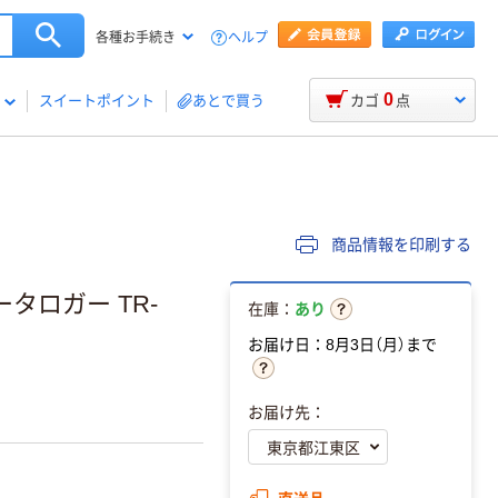
ヘルプ
各種お手続き
0
スイートポイント
あとで買う
カゴ
点
商品情報を印刷する
タロガー TR-
在庫：
あり
お届け日：8月3日（月）まで
お届け先：
直送品