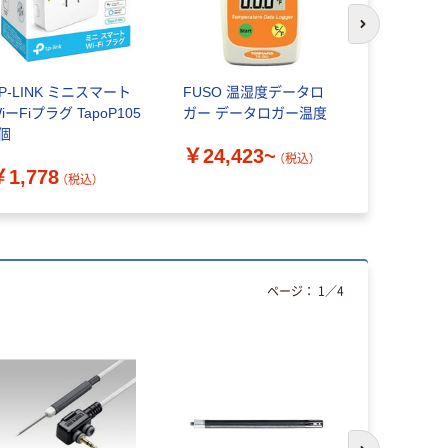
次のスライド
P-LINK ミニスマート
FUSO 温湿度データロ
福井金属工
iーFiプラグ TapoP105
ガー データロガー温度
矢筈1000m
1個
￥24,423~
￥2,333
（税込）
￥1,778
（税込）
ページ：
1
／
4