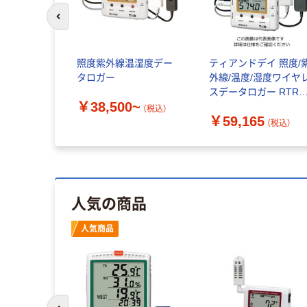
前のスライドへ
照度紫外線温湿度デー
ティアンドデイ 照度/
タロガー
外線/温度/湿度ワイヤ
スデータロガー RTR
￥38,500~
574 TDRTR-574 1台
（税込）
￥59,165
送品）
（税込）
人気の商品
人気商品