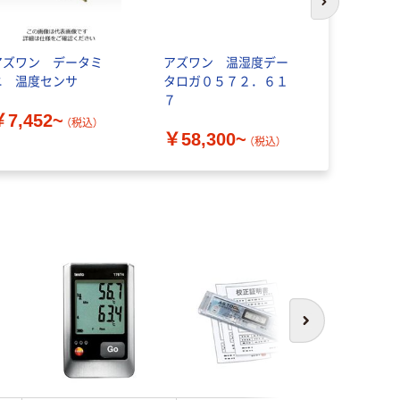
次のスライド
アズワン データミ
アズワン 温湿度デー
ティアンドデ
ニ 温度センサ
タロガ０５７２．６１
高精度温湿
７
￥7,452~
￥18,70
（税込）
￥58,300~
（税込）
次へ