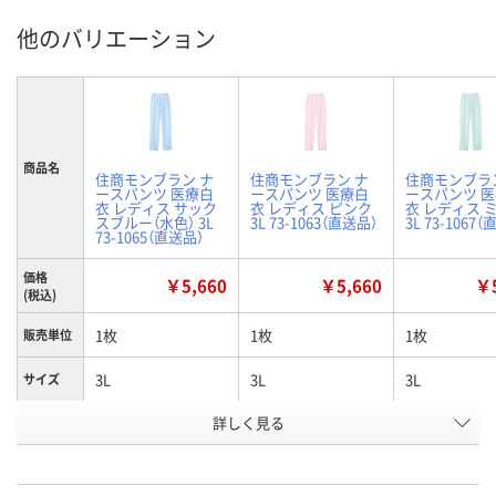
他のバリエーション
商品名
住商モンブラン ナ
住商モンブラン ナ
住商モンブラ
ースパンツ 医療白
ースパンツ 医療白
ースパンツ 
衣 レディス サック
衣 レディス ピンク
衣 レディス 
スブルー（水色） 3L
3L 73-1063（直送品）
3L 73-1067
73-1065（直送品）
価格
￥5,660
￥5,660
￥5
(税込)
1枚
1枚
1枚
販売単位
3L
3L
3L
サイズ
詳しく見る
サックスブルー（水
ピンク
ミント
カラー
色）
お申込番
4014416
4014345
4014480