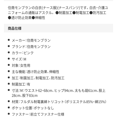
住商モンブランの白衣(ナース服)(ナースパンツ)です。白衣・介護ユ
ニフォームの通販はアスクル。 ●制菌加工●制電加工●防汚加工
●透け防止効果●伸縮性
商品仕様
メーカー：住商モンブラン
ブランド：住商モンブラン
カラー：ピンク
サイズ：M
対象：女性用
主な機能：透け防止効果、伸縮性
加工：制菌加工、制電加工、防汚加工
制菌加工：有
寸法：M：ウエスト62~68cm、ヒップ94cm、太もも廻61cm、股上
28cm、股下83cm
材質：フルダル制電裏綿トリコット（ポリエステル85%・綿15%）
ポケット位置：ポケットなし
ファスナー：前立てファスナー仕様