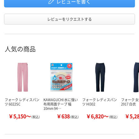
レビューを書く
レビューをリクエストする
人気の商品
フォーク レディスパン
KAWAGUCHI 水に強い
フォーク レディスパン
フォーク 
ツ 6022SC
布用両面テープ 幅
ツ HI302
2917 白衣
10mm 94…
￥5,150～
￥638
￥6,820～
￥5,2
（税込）
（税込）
（税込）