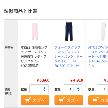
類似商品と比較
本商品：
住商モンブ
フォーク スクラブ
AITOZ（アイト
商品名
ラン ナースパンツ
白衣 レディススト
ースパンツ（
医療白衣 レディス
レートパンツ ダー
ート） 女性用
ピンク M 73-
クネイビー M
ト M 861356
1063（直送品）
6013SC-17-M 1枚
白衣
￥5,660
￥4,910
￥2
数量
数量
数量
価格
(税込)
カゴへ
カゴへ
カ