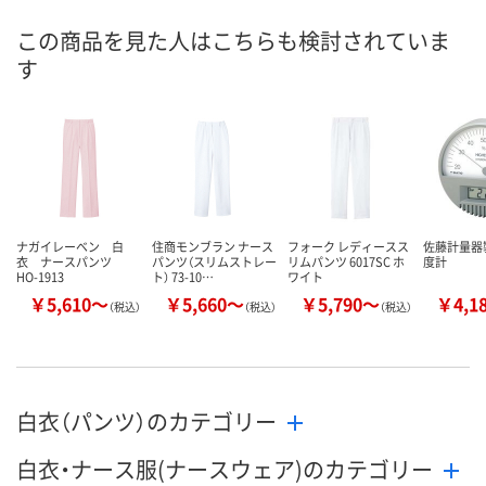
号
この商品を見た人はこちらも検討されていま
あり
あり
あり
在庫
す
8月24日（月）
8月24日（月）
8月24日（月）
お届け日
数量
数量
数量
カゴへ
カゴへ
カ
ナガイレーベン 白
住商モンブラン ナース
フォーク レディースス
佐藤計量器
衣 ナースパンツ
パンツ（スリムストレー
リムパンツ 6017SC ホ
度計
HO-1913
ト） 73-10…
ワイト
￥5,610～
￥5,660～
￥5,790～
￥4,1
（税込）
（税込）
（税込）
白衣（パンツ）のカテゴリー
白衣・ナース服(ナースウェア)のカテゴリー