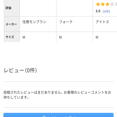
評価
3.0
（
4件
）
住商モンブラン
フォーク
アイトス
メーカー
M
M
M
サイズ
カラーグ
ピンク系
ネイビー系
ホワイト系
ループ
女性用
女性用
女性用
対象
レビュー（0件）
投稿されたレビューはまだありません。お客様のレビューコメントをお
待ちしています。