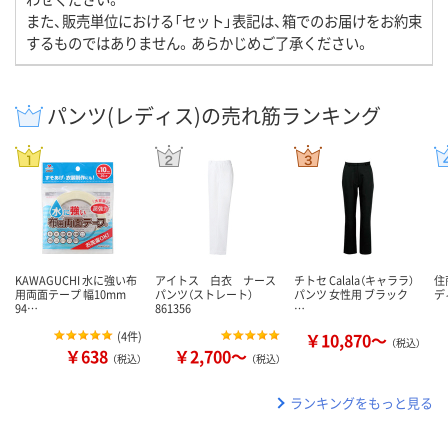
また、販売単位における「セット」表記は、箱でのお届けをお約束
するものではありません。あらかじめご了承ください。
パンツ(レディス)の売れ筋ランキング
KAWAGUCHI 水に強い布
アイトス 白衣 ナース
チトセ Calala（キャララ）
住
用両面テープ 幅10mm
パンツ（ストレート）
パンツ 女性用 ブラック
デ
94…
861356
…
(
4件
)
￥10,870～
（税込）
￥638
￥2,700～
（税込）
（税込）
ランキングをもっと見る