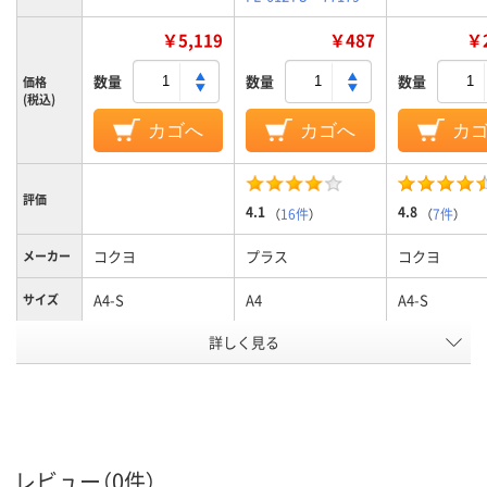
￥5,119
￥487
￥2
数量
数量
数量
価格
(税込)
カゴへ
カゴへ
カ
評価
4.1
4.8
（
16件
）
（
7件
）
コクヨ
プラス
コクヨ
メーカー
A4-S
A4
A4-S
サイズ
詳しく見る
4
2
2、2穴
穴数
タテ
タテ
タテ
向き
アスクル
商品環境
スコア
レビュー（0件）