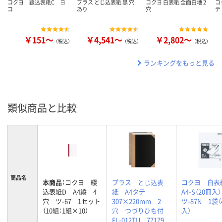
コクヨ 綴込表紙C ヨ
プラス とじ込表紙 黒 穴
コクヨ 白表紙 全面白地 2
コ
コ
あり
穴
テ
￥151～
￥4,541～
￥2,802～
（税込）
（税込）
（税込）
ランキングをもっと見る
類似商品と比較
商品名
本商品：
コクヨ 綴
プラス とじ込表
コクヨ 白
込表紙D A4縦 4
紙 A4タテ
A4-S（20冊
穴 ツ-67 1セット
307×220mm 2
ツ-87N 1袋（
（10組：1組×10）
穴 つづりひも付
入）
FL-012TU 77179