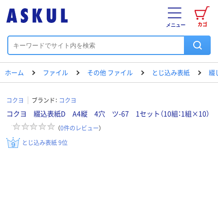
カゴ
メニュー
ホーム
ファイル
その他 ファイル
とじ込み表紙
綴
コクヨ
ブランド：
コクヨ
コクヨ 綴込表紙D A4縦 4穴 ツ-67 1セット（10組：1組×10）
（
0
件のレビュー
）
とじ込み表紙 9位