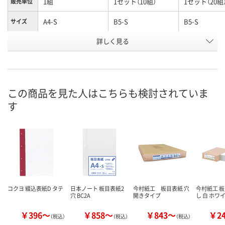
1組
1セット（10組）
1セット（20組
販売単位
A4-S
B5-S
B5-S
サイズ
お申込番
詳しく見る
9047760
9768740
A528114
号
あり
入荷待ち
入荷待ち
在庫
8月7日（金）
お届け日
この商品を見た人はこちらも検討されていま
す
数量
お取り扱い終了しま
お取り扱い終
した
した
カゴへ
コクヨ 綴込表紙D タテ
日本ノート 板目表紙2
今村紙工 板目表紙 穴
今村紙工 板
穴 BC2A
開きタイプ
し 白 ホワ
￥396～
￥858～
￥843～
￥2
（税込）
（税込）
（税込）