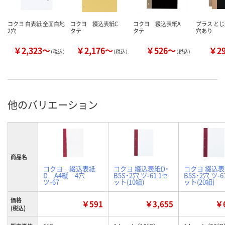
コクヨ 白表紙 全面白地
コクヨ 綴込表紙C
コクヨ 綴込表紙A
プラス とじ
2穴
タテ
タテ
穴あり
￥2,323～
￥2,176～
￥526～
￥2
（税込）
（税込）
（税込）
他のバリエーション
商品名
コクヨ 綴込表紙
コクヨ 綴込表紙D・
コクヨ 綴込表
D A4縦 4穴
B5S・2穴 ツ-61 1セ
B5S・2穴 ツ-6
ツ-67
ット(10組)
ット(20組)
価格
￥591
￥3,655
￥6
(税込)