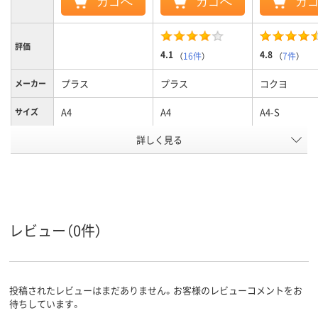
カゴへ
カゴへ
カ
評価
4.1
4.8
（
16件
）
（
7件
）
プラス
プラス
コクヨ
メーカー
A4
A4
A4-S
サイズ
詳しく見る
2、２穴
2
2、2穴
穴数
ヨコ
タテ
タテ
向き
アスクル
商品環境
スコア
レビュー（0件）
投稿されたレビューはまだありません。お客様のレビューコメントをお
待ちしています。