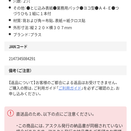
穴数：２穴
その他：●とじ込み表紙●業務用パック●ヨコ型●Ａ４-Ｅ●つ
づりひも１組に１本付
材質：背および角＝布貼、表紙＝紙クロス貼
外形寸法：縦２２０×横３０７ｍｍ
ブランド：プラス
JANコード
2147345084291
備考（ご注意）
【返品について】お客様のご都合による返品はお受けできません。
ご購入の際は、ご利用ガイド「
ご利用ガイド
」を必ずご確認の上、お
申し込みください。
直送品のため、以下の点にご注意ください。
・この商品には、アスクル発行の納品書が同梱されていない