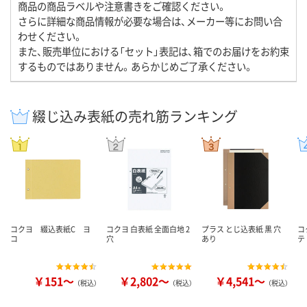
商品の商品ラベルや注意書きをご確認ください。
さらに詳細な商品情報が必要な場合は、メーカー等にお問い合
わせください。
また、販売単位における「セット」表記は、箱でのお届けをお約束
するものではありません。あらかじめご了承ください。
綴じ込み表紙の売れ筋ランキング
コクヨ 綴込表紙C ヨ
コクヨ 白表紙 全面白地 2
プラス とじ込表紙 黒 穴
コ
コ
穴
あり
テ
￥151～
￥2,802～
￥4,541～
（税込）
（税込）
（税込）