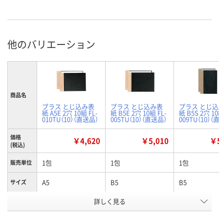
他のバリエーション
商品名
プラス とじ込み表
プラス とじ込み表
プラス とじ
紙 A5E 2穴 10組 FL-
紙 B5E 2穴 10組 FL-
紙 B5S 2穴 10
010TU（10）（直送品）
005TU（10）（直送品）
009TU（10）
価格
￥4,620
￥5,010
￥5
(税込)
1包
1包
1包
販売単位
A5
B5
B5
サイズ
お申込番
詳しく見る
P826899
P826890
J080880
号