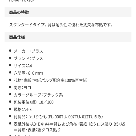
商品の特徴
スタンダードタイプ。背は耐久性に優れた丈夫な布貼です。
商品仕様
メーカー：プラス
ブランド：プラス
サイズ：A4
穴間隔：８０ｍｍ
芯材：表紙：古紙パルプ配合率100％再生紙
向き：ヨコ
カラーグループ：ブラック系
包装単位（組）：10／100
規格：A4-E
付属品：つづりひも（FL-006TU、007TU、012TUのみ）
表紙外装：A3・B4・A4＝背および角布・表紙：紙クロス貼り B5・A5
＝背布・表紙：紙クロス貼り