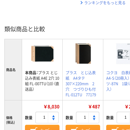
ランキングをもっと見る
類似商品と比較
商品名
本商品：
プラス とじ
プラス とじ込表
コクヨ 白
込み表紙 A4E 2穴 10
紙 A4タテ
A4-S（20冊
組 FL-007TU（10）（直
307×220mm 2
ツ-87N 1袋（
送品）
穴 つづりひも付
入）
FL-012TU 77179
￥8,030
￥487
￥2
数量
数量
数量
価格
(税込)