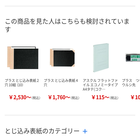
わずか
わずか
あり
在庫
8月26日（水）まで
8月25日（火）まで
8月25日（火）
お届け日
この商品を見た人はこちらも検討されていま
す
数量
数量
数量
カゴへ
カゴへ
カ
プラス とじ込み表紙 2
プラス とじ込み表紙 4
アスクル フラットファ
プラス 
穴 10組 （10）
穴
イル エコノミータイプ
ウルシ先
A4タテ(コク…
￥2,530～
￥1,760～
￥115～
￥1
（税込）
（税込）
（税込）
とじ込み表紙のカテゴリー