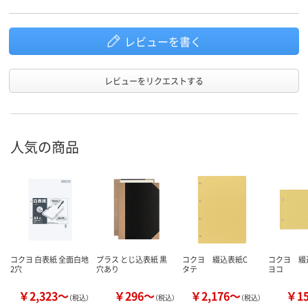
レビューを書く
レビューをリクエストする
人気の商品
コクヨ 白表紙 全面白地
プラス とじ込表紙 黒
コクヨ 綴込表紙C
コクヨ 
2穴
穴あり
タテ
ヨコ
￥2,323～
￥296～
￥2,176～
￥1
（税込）
（税込）
（税込）