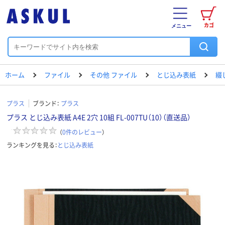
カゴ
メニュー
ホーム
ファイル
その他 ファイル
とじ込み表紙
綴
プラス
ブランド：
プラス
プラス とじ込み表紙 A4E 2穴 10組 FL-007TU（10）（直送品）
（
0
件のレビュー
）
ランキングを見る：
とじ込み表紙