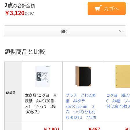
2点
の合計金額
カゴへ
￥3,120
（税込）
開く
類似商品と比較
商品名
本商品：
コクヨ 白
プラス とじ込表
コクヨ 綴込
表紙 A4-S（20冊
紙 A4タテ
C A4縦 ツ-
入） ツ-87N 1袋
307×220mm 2
包（20組40枚
（40枚入）
穴 つづりひも付
FL-012TU 77179
￥2,802
￥487
￥3