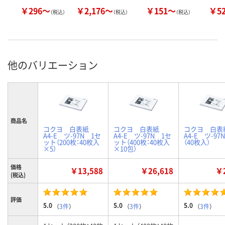
￥296～
￥2,176～
￥151～
￥5
（税込）
（税込）
（税込）
他のバリエーション
商品名
コクヨ 白表紙
コクヨ 白表紙
コクヨ 白
A4-E ツ-97N 1セ
A4-E ツ-97N 1セ
A4-E ツ-97
ット（200枚：40枚入
ット（400枚：40枚入
（40枚入）
×5）
×10包）
価格
￥13,588
￥26,618
￥2
(税込)
評価
5.0
5.0
5.0
（
3件
）
（
3件
）
（
3件
）