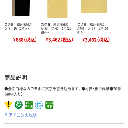
コクヨ 綴込表紙A
コクヨ 綴込表紙C
コクヨ 綴込表紙C
ツ-7 1組（2枚入）
A4縦 ツ-47 1包（20
A4横 ツ-57 1包（20
組4…
組4…
¥688（税込）
¥3,462（税込）
¥3,462（税込）
商品説明
●全面白地なので自由に文字を書き込めます。●材質・板目表紙●20冊
（40枚入り）
アイコンの説明