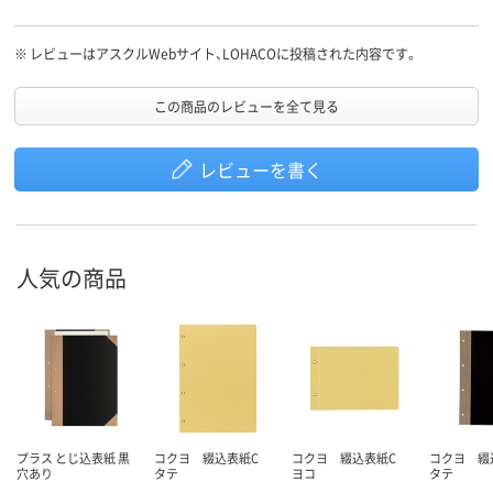
※
レビューはアスクルWebサイト、LOHACOに投稿された内容です。
この商品のレビューを全て見る
レビューを書く
人気の商品
プラス とじ込表紙 黒
コクヨ 綴込表紙C
コクヨ 綴込表紙C
コクヨ 
穴あり
タテ
ヨコ
タテ