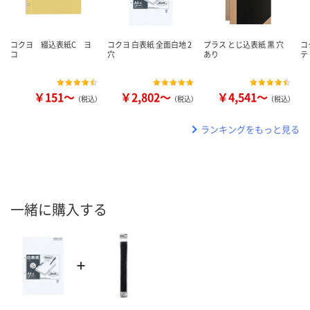
コクヨ 綴込表紙C ヨ
コクヨ 白表紙 全面白地 2
プラス とじ込表紙 黒 穴
コ
コ
穴
あり
テ
￥151～
￥2,802～
￥4,541～
（税込）
（税込）
（税込）
ランキングをもっと見る
一緒に購入する