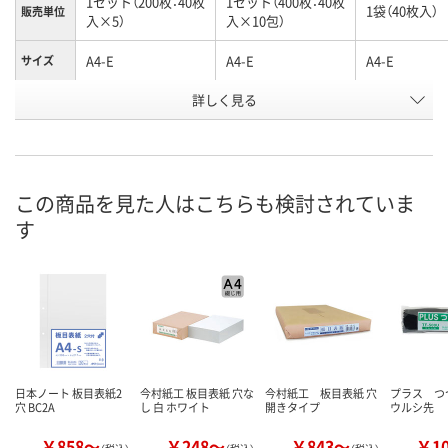
1セット（200枚：40枚
1セット（400枚：40枚
1袋（40枚入）
販売単位
入×5）
入×10包）
A4-E
A4-E
A4-E
サイズ
お申込番
詳しく見る
HE76091
A529475
8455517
号
入荷待ち
入荷待ち
1点
在庫
ご注文後、お届けに
ご注文後、お届けに
この商品を見た人はこちらも検討されていま
ついてご連絡いたし
ついてご連絡いたし
8月10日（月）
お届け日
す
ます
ます
数量
数量
数量
カゴへ
カゴへ
カ
日本ノート 板目表紙2
今村紙工 板目表紙 穴な
今村紙工 板目表紙 穴
プラス 
穴 BC2A
し 白 ホワイト
開きタイプ
ウルシ先
￥858～
￥248～
￥843～
￥1