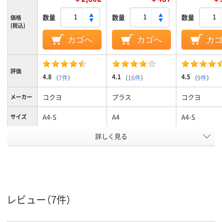
数量
数量
数量
価格
(税込)
カゴへ
カゴへ
カ
評価
4.8
4.1
4.5
（
7件
）
（
16件
）
（
9件
）
コクヨ
プラス
コクヨ
メーカー
A4-S
A4
A4-S
サイズ
詳しく見る
2、2穴
2
4
穴数
タテ
タテ
タテ
向き
アスクル
商品環境
130
スコア
レビュー（7件）