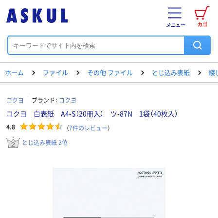
カゴ
メニュー
ホーム
ファイル
その他 ファイル
とじ込み表紙
綴
コクヨ
ブランド：
コクヨ
コクヨ 白表紙 A4-S（20冊入） ツ-87N 1袋（40枚入）
4.8
（
7
件のレビュー
）
とじ込み表紙 2位