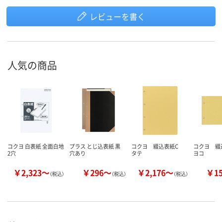
レビューを書く
人気の商品
コクヨ 白表紙 全面白地
プラス とじ込表紙 黒
コクヨ 綴込表紙C
コクヨ 
2穴
穴あり
タテ
ヨコ
￥2,323～
￥296～
￥2,176～
￥1
（税込）
（税込）
（税込）