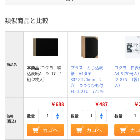
類似商品と比較
商品名
本商品：
コクヨ 綴
プラス とじ込表
コクヨ 白
込表紙A ツ-17 1
紙 A4タテ
A4-S（20冊
組（2枚入）
307×220mm 2
ツ-87N 1袋（
穴 つづりひも付
入）
FL-012TU 77179
￥688
￥487
￥2
数量
数量
数量
価格
(税込)
カゴへ
カゴへ
カ