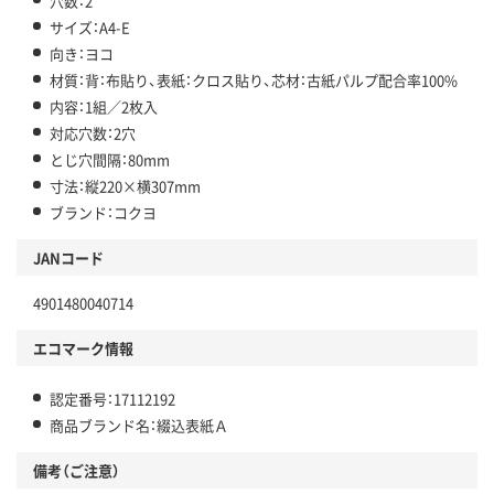
穴数：2
サイズ：A4-E
向き：ヨコ
材質：背：布貼り、表紙：クロス貼り、芯材：古紙パルプ配合率100%
内容：1組／2枚入
対応穴数：2穴
とじ穴間隔：80mm
寸法：縦220×横307mm
ブランド：コクヨ
JANコード
4901480040714
エコマーク情報
認定番号：17112192
商品ブランド名：綴込表紙Ａ
備考（ご注意）