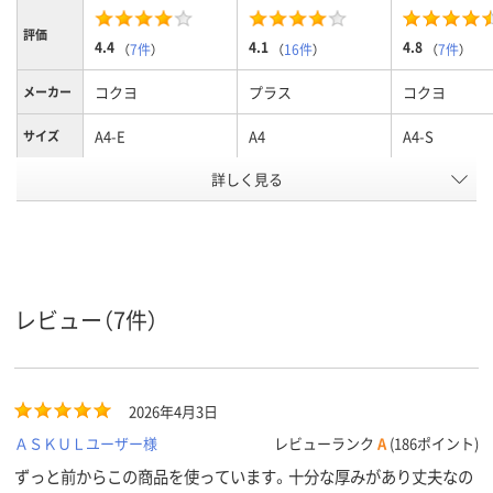
評価
4.4
4.1
4.8
（
7件
）
（
16件
）
（
7件
）
コクヨ
プラス
コクヨ
メーカー
A4-E
A4
A4-S
サイズ
詳しく見る
2
2
2、2穴
穴数
ヨコ
タテ
タテ
向き
アスクル
商品環境
スコア
レビュー（7件）
2026年4月3日
ＡＳＫＵＬユーザー様
レビューランク
A
(186ポイント)
ずっと前からこの商品を使っています。十分な厚みがあり丈夫なの