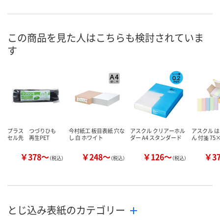
あり
あり
わずか
在庫
8月20日（木）まで
8月20日（木）まで
8月20日（木）
お届け日
この商品を見た人はこちらも検討されていま
す
数量
数量
数量
カゴへ
カゴへ
カ
プラス つづりひも
今村紙工 板目表紙 穴な
アスクル クリアーホル
アスクル は
セル先 再生PET
し 白 ホワイト
ダー A4 スタンダード
ん 付箋 75
￥378～
￥248～
￥126～
￥3
（税込）
（税込）
（税込）
とじ込み表紙のカテゴリー