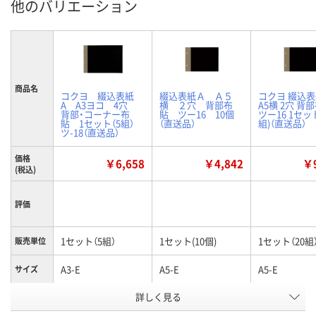
他のバリエーション
商品名
コクヨ 綴込表紙
綴込表紙Ａ Ａ５
コクヨ 綴込表
A A3ヨコ 4穴
横 ２穴 背部布
A5横 2穴 背
背部・コーナー布
貼 ツー16 10個
ツー16 1セット
貼 1セット（5組）
（直送品）
組)（直送品）
ツ-18（直送品）
価格
￥6,658
￥4,842
￥9
(税込)
評価
1セット（5組）
1セット(10個)
1セット（20組
販売単位
A3-E
A5-E
A5-E
サイズ
お申込番
詳しく見る
4238179
U224789
A528765
号