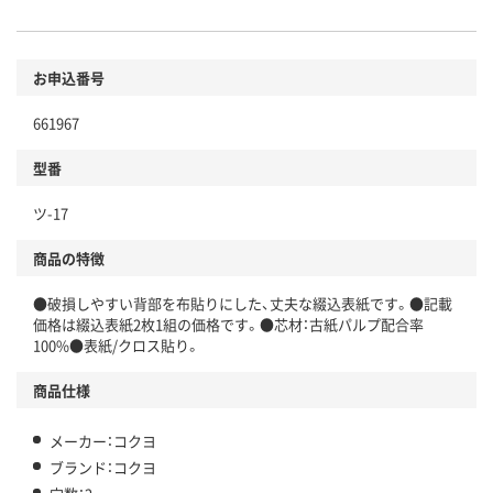
お申込番号
661967
型番
ツ-17
商品の特徴
●破損しやすい背部を布貼りにした、丈夫な綴込表紙です。●記載
価格は綴込表紙2枚1組の価格です。●芯材：古紙パルプ配合率
100%●表紙/クロス貼り。
商品仕様
メーカー：コクヨ
ブランド：コクヨ