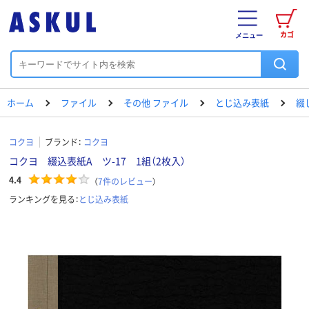
カゴ
メニュー
ホーム
ファイル
その他 ファイル
とじ込み表紙
綴
コクヨ
ブランド：
コクヨ
コクヨ 綴込表紙A ツ-17 1組（2枚入）
4.4
（
7
件のレビュー
）
ランキングを見る：
とじ込み表紙