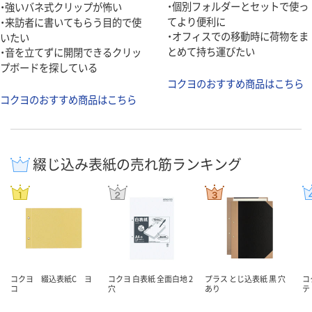
・個別フォルダーとセットで使っ
・強いバネ式クリップが怖い
てより便利に
・来訪者に書いてもらう目的で使
・オフィスでの移動時に荷物をま
いたい
とめて持ち運びたい
・音を立てずに開閉できるクリッ
プボードを探している
コクヨのおすすめ商品はこちら
コクヨのおすすめ商品はこちら
綴じ込み表紙の売れ筋ランキング
コクヨ 綴込表紙C ヨ
コクヨ 白表紙 全面白地 2
プラス とじ込表紙 黒 穴
コ
コ
穴
あり
テ