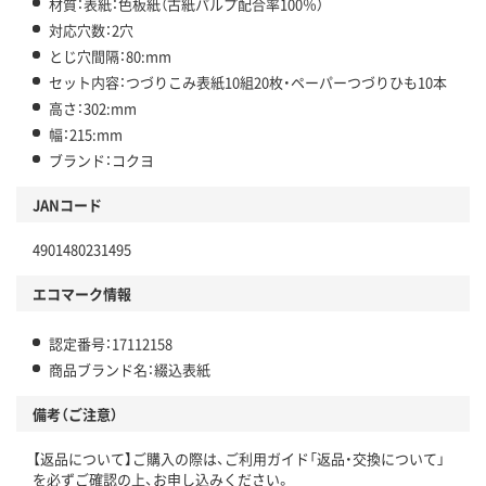
材質：表紙：色板紙（古紙パルプ配合率100％）
対応穴数：2穴
とじ穴間隔：80:mm
セット内容：つづりこみ表紙10組20枚・ペーパーつづりひも10本
高さ：302:mm
幅：215:mm
ブランド：コクヨ
JANコード
4901480231495
エコマーク情報
認定番号：17112158
商品ブランド名：綴込表紙
備考（ご注意）
【返品について】ご購入の際は、ご利用ガイド「返品・交換について」
を必ずご確認の上、お申し込みください。