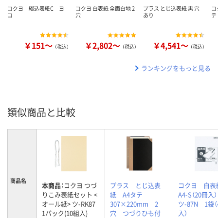
コクヨ 綴込表紙C ヨ
コクヨ 白表紙 全面白地 2
プラス とじ込表紙 黒 穴
コ
コ
穴
あり
テ
￥151～
￥2,802～
￥4,541～
（税込）
（税込）
（税込）
ランキングをもっと見る
類似商品と比較
商品名
本商品：
コクヨ つづ
プラス とじ込表
コクヨ 白
りこみ表紙セット <
紙 A4タテ
A4-S（20冊
オール紙> ツ-RK87
307×220mm 2
ツ-87N 1袋（
1パック(10組入)
穴 つづりひも付
入）