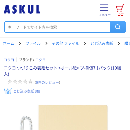
カゴ
メニュー
ホーム
ファイル
その他 ファイル
とじ込み表紙
綴
コクヨ
ブランド：
コクヨ
コクヨ つづりこみ表紙セット <オール紙> ツ-RK87 1パック(10組
入)
（
0
件のレビュー
）
とじ込み表紙 8位