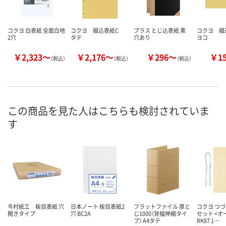
コクヨ 白表紙 全面白地
コクヨ 綴込表紙C
プラス とじ込表紙 黒
コクヨ 
2穴
タテ
穴あり
ヨコ
￥2,323～
￥2,176～
￥296～
￥1
（税込）
（税込）
（税込）
この商品を見た人はこちらも検討されていま
す
今村紙工 板目表紙 穴
日本ノート 板目表紙2
フラットファイル 厚と
コクヨ つ
開きタイプ
穴 BC2A
じ1000（背幅伸縮タイ
セット <オ
プ） A4タテ
RK87 1…