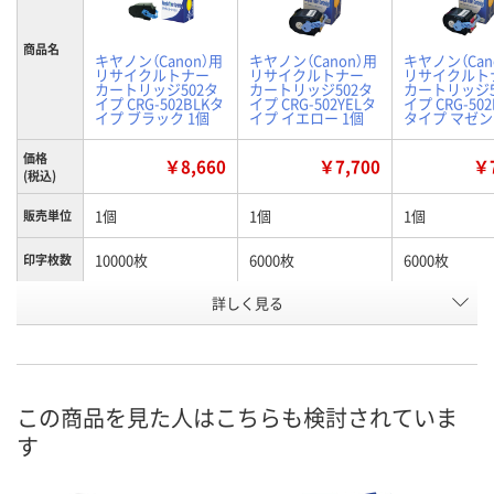
商品名
キヤノン（Canon）用
キヤノン（Canon）用
キヤノン（Can
リサイクルトナー
リサイクルトナー
リサイクルト
カートリッジ502タ
カートリッジ502タ
カートリッジ5
イプ CRG-502BLKタ
イプ CRG-502YELタ
イプ CRG-50
イプ ブラック 1個
イプ イエロー 1個
タイプ マゼン
価格
￥8,660
￥7,700
￥7
(税込)
1個
1個
1個
販売単位
10000枚
6000枚
6000枚
印字枚数
詳しく見る
ブラック
イエロー
マゼンタ
カラー
お申込番
438556
438583
438574
号
3点
4点
1点
在庫
この商品を見た人はこちらも検討されていま
す
8月9日（日）
8月9日（日）
8月9日（日）
お届け日