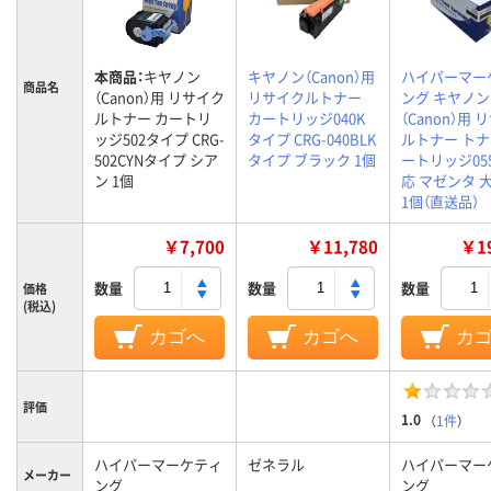
本商品：
キヤノン
キヤノン（Canon）用
ハイパーマー
商品名
（Canon）用 リサイク
リサイクルトナー
ング キヤノン
ルトナー カートリ
カートリッジ040K
（Canon）用
ッジ502タイプ CRG-
タイプ CRG-040BLK
ルトナー ト
502CYNタイプ シア
タイプ ブラック 1個
ートリッジ05
ン 1個
応 マゼンタ 
1個（直送品）
￥7,700
￥11,780
￥19
数量
数量
数量
価格
(税込)
カゴへ
カゴへ
カ
評価
1.0
（
1件
）
ハイパーマーケティ
ゼネラル
ハイパーマー
メーカー
ング
ング