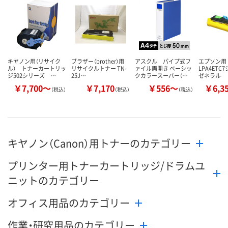
数量
数量
数量
カゴへ
カゴへ
カ
キヤノン用（リサイク
ブラザー（brother）用
アスクル パイプ式フ
エプソン
ル） トナーカートリッ
リサイクルトナー TN-
ァイル両開き ベーシッ
LPA4ET
ジ502シリーズ …
25J…
クカラースーパー（…
ゼネラル
￥7,700～
￥7,170
￥556～
￥6,3
（税込）
（税込）
（税込）
キヤノン（Canon）用トナーのカテゴリー
プリンター用トナーカートリッジ/ドラムユ
ニットのカテゴリー
オフィス用品のカテゴリー
作業・研究用品のカテゴリー