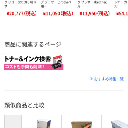
グ リコー（RICOH）用 リ
グ ブラザー（brother）
グ ブラザー（brother）
トナー 
サ…
用…
用…
33…
¥20,777（税込）
¥11,050（税込）
¥11,950（税込）
¥54,
商品に関連するページ
おすすめ特集一覧
類似商品と比較