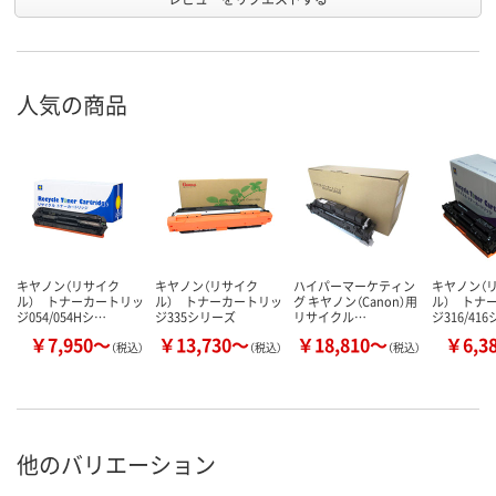
人気の商品
キヤノン（リサイク
キヤノン（リサイク
ハイパーマーケティン
キヤノン（
ル） トナーカートリッ
ル） トナーカートリッ
グ キヤノン（Canon）用
ル） トナ
ジ054/054Hシ…
ジ335シリーズ
リサイクル…
ジ316/41
￥7,950～
￥13,730～
￥18,810～
￥6,3
（税込）
（税込）
（税込）
他のバリエーション