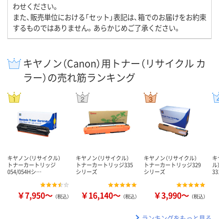
わせください。
また、販売単位における「セット」表記は、箱でのお届けをお約束
するものではありません。あらかじめご了承ください。
キヤノン（Canon）用トナー（リサイクル カ
ラー）の売れ筋ランキング
キヤノン（リサイクル）
キヤノン（リサイクル）
キヤノン（リサイクル）
キ
トナーカートリッジ
トナーカートリッジ335
トナーカートリッジ329
ル
054/054Hシ…
シリーズ
シリーズ
3
￥7,950～
￥16,140～
￥3,990～
（税込）
（税込）
（税込）
ランキングをもっと見る