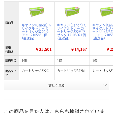
商品名
キヤノン（Canon） リ
キヤノン（Canon） リ
キヤノン（Can
サイクルトナー カ
サイクルトナー カ
サイクルトナ
ートリッジ322C シ
ートリッジ322M マ
ートリッジ322
アン 1210585 1個
ゼンタ 1210586 1個
エロー 121058
（直送品）
（直送品）
（直送品）
価格
￥25,501
￥14,167
￥25
(税込)
1個
1個
1個
販売単位
カートリッジ322C
カートリッジ322M
カートリッジ3
商品タイ
プ
お申込番
詳しく見る
P287000
P287001
P287002
号
直送品
直送品
直送品
在庫
8月24日（月）まで
8月24日（月）まで
8月24日（月）
お届け日
この商品を見た人はこちらも検討されていま