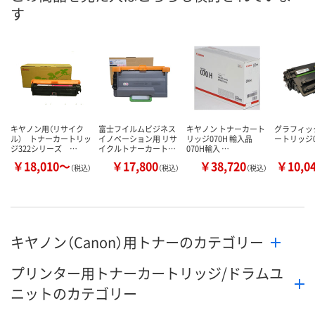
す
数量
数量
数量
カゴへ
カゴへ
カ
キヤノン用（リサイク
富士フイルムビジネス
キヤノン トナーカート
グラフィッ
ル） トナーカートリッ
イノベーション用 リサ
リッジ070H 輸入品
ートリッジ0
ジ322シリーズ …
イクルトナーカート…
070H輸入 …
￥18,010～
￥17,800
￥38,720
￥10,0
（税込）
（税込）
（税込）
キヤノン（Canon）用トナーのカテゴリー
プリンター用トナーカートリッジ/ドラムユ
ニットのカテゴリー