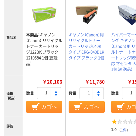
本商品：
キヤノン
キヤノン（Canon）用
ハイパーマー
商品名
（Canon） リサイクル
リサイクルトナー
ング キヤノン
トナー カートリッ
カートリッジ040K
（Canon）用
ジ322BK ブラック
タイプ CRG-040BLK
ルトナー ト
1210584 1個（直送
タイプ ブラック 1個
ートリッジ05
品）
応 マゼンタ 
1個（直送品）
￥20,106
￥11,780
￥19
数量
数量
数量
価格
(税込)
カゴへ
カゴへ
カ
評価
1.0
（
1件
）