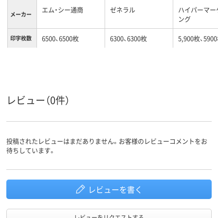
エム・シー通商
ゼネラル
ハイパーマー
メーカー
ング
6500、6500枚
6300、6300枚
5,900枚、590
印字枚数
カートリッジ322BK
リサイクル
タイプ
カラーグ
ブラック系
ブラック系
レッド系
ループ
レビュー（0件）
対応メー
キヤノン
キヤノン
キヤノン
カー
投稿されたレビューはまだありません。お客様のレビューコメントをお
待ちしています。
レビューを書く
レビューをリクエストする