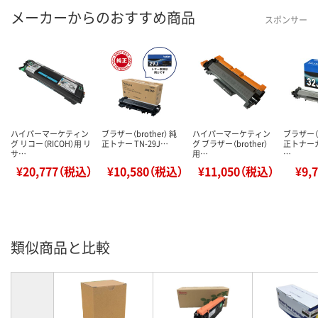
メーカーからのおすすめ商品
スポンサー
ハイパーマーケティン
ブラザー（brother） 純
ハイパーマーケティン
ブラザー（b
グ リコー（RICOH）用 リ
正トナー TN-29J…
グ ブラザー（brother）
正トナー
サ…
用…
…
¥20,777（税込）
¥10,580（税込）
¥11,050（税込）
¥9,
類似商品と比較