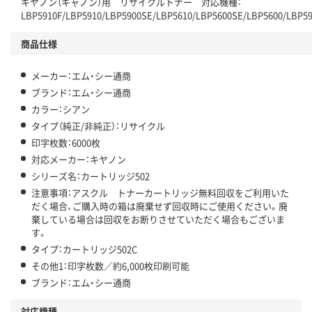
キヤノン（キャノン）用 リサイクルトナー 対応機種：
LBP5910F/LBP5910/LBP5900SE/LBP5610/LBP5600SE/LBP5600/LBP5
商品仕様
メーカー：エム・シー通商
ブランド：エム・シー通商
カラー：シアン
タイプ（純正/非純正）：リサイクル
印字枚数：6000枚
対応メーカー：キヤノン
シリーズ名：カートリッジ502
注意事項：アスクル トナーカートリッジ無料回収をご利用いた
だく場合、ご購入時の箱は廃棄せず回収時にご使用ください。廃
棄している場合は回収をお断りさせていただく場合もございま
す。
タイプ：カートリッジ502C
その他1：印字枚数／約6,000枚印刷可能
ブランド：エム・シー通商
対応機種