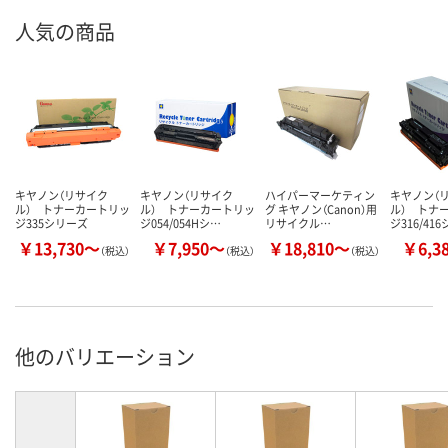
人気の商品
キヤノン（リサイク
キヤノン（リサイク
ハイパーマーケティン
キヤノン（
ル） トナーカートリッ
ル） トナーカートリッ
グ キヤノン（Canon）用
ル） トナ
ジ335シリーズ
ジ054/054Hシ…
リサイクル…
ジ316/41
￥13,730～
￥7,950～
￥18,810～
￥6,3
（税込）
（税込）
（税込）
他のバリエーション