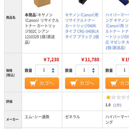
本商品：
キヤノン
キヤノン（Canon）用
ハイパーマー
商品名
（Canon） リサイクル
リサイクルトナー
ング キヤノン
トナー カートリッ
カートリッジ040K
（Canon）用
ジ502C シアン
タイプ CRG-040BLK
ルトナー ト
1210329 1個（直送
タイプ ブラック 1個
ートリッジ05
品）
応 マゼンタ 
1個（直送品）
￥7,230
￥11,780
￥19
数量
数量
数量
価格
(税込)
カゴへ
カゴへ
カ
評価
1.0
（
1件
）
エム・シー通商
ゼネラル
ハイパーマー
メーカー
ング