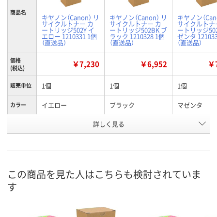
商品名
キヤノン（Canon） リ
キヤノン（Canon） リ
キヤノン（Can
サイクルトナー カ
サイクルトナー カ
サイクルトナ
ートリッジ502Y イ
ートリッジ502BK ブ
ートリッジ50
エロー 1210331 1個
ラック 1210328 1個
ゼンタ 121033
（直送品）
（直送品）
（直送品）
価格
￥7,230
￥6,952
￥7
(税込)
1個
1個
1個
販売単位
イエロー
ブラック
マゼンタ
カラー
お申込番
詳しく見る
P286919
P286916
P286918
号
直送品
直送品
直送品
在庫
8月24日（月）まで
8月24日（月）まで
8月24日（月）
お届け日
この商品を見た人はこちらも検討されていま
す
数量
数量
数量
カゴへ
カゴへ
カ