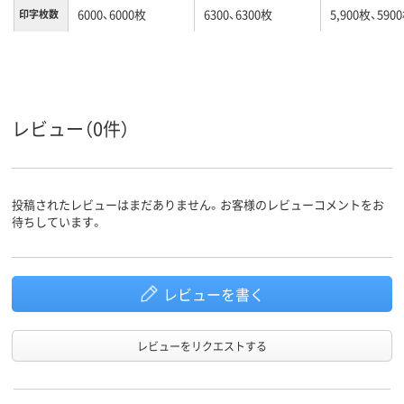
6000、6000枚
6300、6300枚
5,900枚、590
印字枚数
カートリッジ502C
リサイクル
タイプ
カラーグ
ブルー系
ブラック系
レッド系
ループ
レビュー（0件）
対応メー
キヤノン
キヤノン
キヤノン
カー
投稿されたレビューはまだありません。お客様のレビューコメントをお
待ちしています。
レビューを書く
レビューをリクエストする