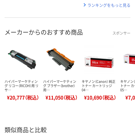
ランキングをもっと見る
メーカーからのおすすめ商品
スポンサー
ハイパーマーケティン
ハイパーマーケティン
キヤノン（Canon） 純正
キヤノン（C
グ リコー（RICOH）用 リ
グ ブラザー（brother）
トナー カートリッジ
トナー 
サ…
用…
04…
05…
¥20,777（税込）
¥11,050（税込）
¥10,690（税込）
¥7,
類似商品と比較