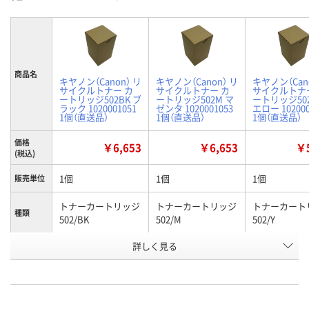
商品名
キヤノン（Canon） リ
キヤノン（Canon） リ
キヤノン（Can
サイクルトナー カ
サイクルトナー カ
サイクルトナ
ートリッジ502BK ブ
ートリッジ502M マ
ートリッジ502
ラック 1020001051
ゼンタ 1020001053
エロー 102000
1個（直送品）
1個（直送品）
1個（直送品）
価格
￥6,653
￥6,653
￥5
(税込)
1個
1個
1個
販売単位
トナーカートリッジ
トナーカートリッジ
トナーカート
種類
502/BK
502/M
502/Y
お申込番
詳しく見る
P440736
P440738
P440739
号
直送品
直送品
直送品
在庫
8月25日（火）まで
8月25日（火）まで
8月25日（火）
お届け日