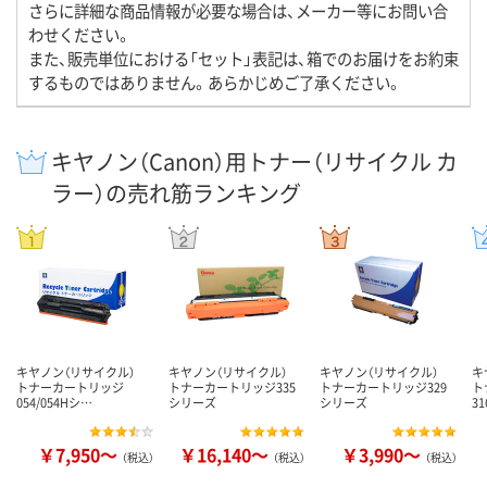
さらに詳細な商品情報が必要な場合は、メーカー等にお問い合
わせください。
また、販売単位における「セット」表記は、箱でのお届けをお約束
するものではありません。あらかじめご了承ください。
キヤノン（Canon）用トナー（リサイクル カ
ラー）の売れ筋ランキング
キヤノン（リサイクル）
キヤノン（リサイクル）
キヤノン（リサイクル）
キ
トナーカートリッジ
トナーカートリッジ335
トナーカートリッジ329
ト
054/054Hシ…
シリーズ
シリーズ
3
￥7,950～
￥16,140～
￥3,990～
（税込）
（税込）
（税込）