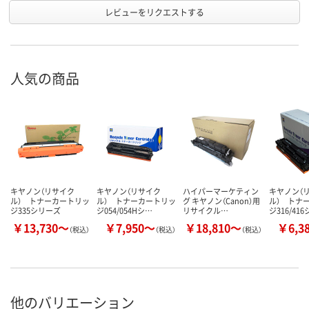
レビューをリクエストする
人気の商品
キヤノン（リサイク
キヤノン（リサイク
ハイパーマーケティン
キヤノン（
ル） トナーカートリッ
ル） トナーカートリッ
グ キヤノン（Canon）用
ル） トナ
ジ335シリーズ
ジ054/054Hシ…
リサイクル…
ジ316/41
￥13,730～
￥7,950～
￥18,810～
￥6,3
（税込）
（税込）
（税込）
他のバリエーション