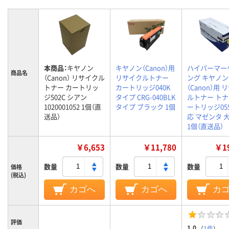
本商品：
キヤノン
キヤノン（Canon）用
ハイパーマー
商品名
（Canon） リサイクル
リサイクルトナー
ング キヤノン
トナー カートリッ
カートリッジ040K
（Canon）用
ジ502C シアン
タイプ CRG-040BLK
ルトナー ト
1020001052 1個（直
タイプ ブラック 1個
ートリッジ05
送品）
応 マゼンタ 
1個（直送品）
￥6,653
￥11,780
￥19
数量
数量
数量
価格
(税込)
カゴへ
カゴへ
カ
評価
1.0
（
1件
）