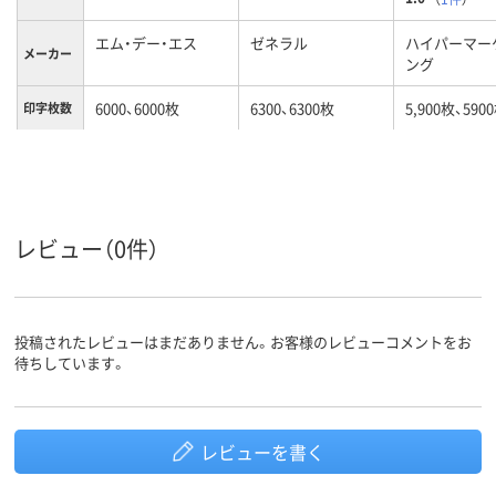
エム・デー・エス
ゼネラル
ハイパーマー
メーカー
ング
6000、6000枚
6300、6300枚
5,900枚、590
印字枚数
カラーグ
ブルー系
ブラック系
レッド系
ループ
対応メー
キヤノン
キヤノン
キヤノン
カー
レビュー（0件）
投稿されたレビューはまだありません。お客様のレビューコメントをお
待ちしています。
レビューを書く