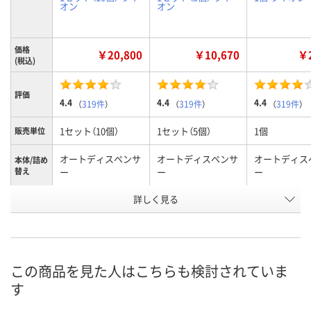
オン
オン
価格
￥20,800
￥10,670
￥2
(税込)
評価
4.4
4.4
4.4
（
319件
）
（
319件
）
（
319件
）
1セット（10個）
1セット（5個）
1個
販売単位
オートディスペンサ
オートディスペンサ
オートディス
本体/詰め
替え
ー
ー
ー
詳しく見る
シトラスフルーティ
シトラスフルーティ
シトラスフル
香り
の香り
の香り
の香り
お申込番
WN39034
WN39033
U856824
号
この商品を見た人はこちらも検討されていま
3点
6点
あり
在庫
す
8月7日（金）
8月7日（金）
8月7日（金）
お届け日