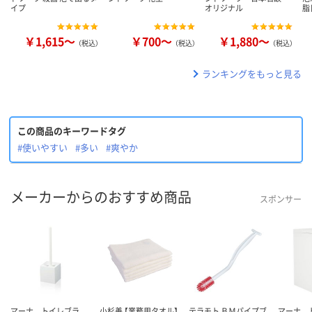
イプ
オリジナル
脂
￥1,615～
￥700～
￥1,880～
（税込）
（税込）
（税込）
ランキングをもっと見る
この商品のキーワードタグ
#使いやすい
#多い
#爽やか
メーカーからのおすすめ商品
スポンサー
マーナ トイレブラ
小杉善 【業務用タオル】
テラモト ＢＭパイプブ
マーナ 