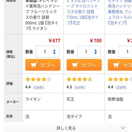
本商品：
キレイキレ
ビオレu 泡ハンドソ
セディア 弱酸
商品名
イ薬用泡ハンドソー
ープ マイルドシト
用泡ハンドソ
プ フルーツミック
ラスの香り 詰替
業務用4L フ
スの香り 詰替
770mL 1個【泡タイ
ュフローラル
800mL 1個 【泡タイ
プ】花王
【泡タイプ】
プ】 ライオン
￥677
￥700
￥2
数量
数量
数量
価格
(税込)
カゴへ
カゴへ
カ
評価
4.4
4.5
4.4
（
38件
）
（
54件
）
（
38件
）
ライオン
花王
熊野油脂
メーカー
泡
泡タイプ
泡
形状
詳しく見る
詰替え詰替
詰替詰替
タイプ