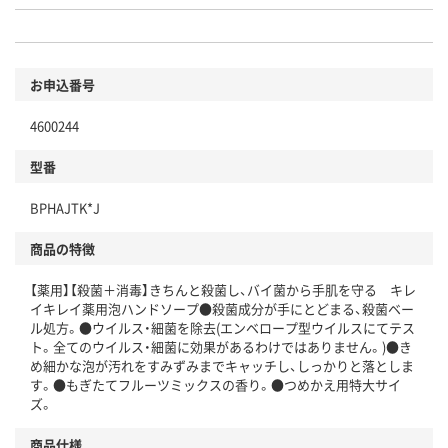
お申込番号
4600244
型番
BPHAJTK*J
商品の特徴
【薬用】【殺菌＋消毒】きちんと殺菌し、バイ菌から手肌を守る キレ
イキレイ薬用泡ハンドソープ●殺菌成分が手にとどまる、殺菌ベー
ル処方。●ウイルス・細菌を除去(エンベロープ型ウイルスにてテス
ト。全てのウイルス・細菌に効果があるわけではありません。)●き
め細かな泡が汚れをすみずみまでキャッチし、しっかりと落としま
す。●もぎたてフルーツミックスの香り。●つめかえ用特大サイ
ズ。
商品仕様