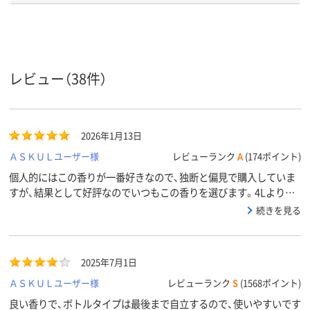
弱アルカリ性
弱酸性
液性
アスクル
商品環境
5
スコア
レビュー（38件）
2026年1月13日
ＡＳＫＵＬユーザー様
レビューランク
A
(174ポイント)
個人的にはこの香りが一番好きなので、独断と偏見で購入していま
すが、結果として好評なのでいつもこの香りを選びます。4Lより収
納がしやすいのでありがたい。
続きを見る
2025年7月1日
ＡＳＫＵＬユーザー様
レビューランク
S
(1568ポイント)
良い香りで、ボトルタイプは最後まで自立するので、使いやすいです