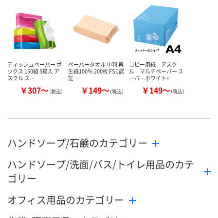
数量
数量
数量
カゴへ
カゴへ
カ
ティッシュペーパー ボ
ペーパータオル 中判 再
コピー用紙 アスク
ックス 150組 5箱入 ア
生紙100％ 200枚 FSC認
ル マルチペーパー ス
スクル ス…
証 …
ーパーホワイト+
￥307～
￥149～
￥149～
（税込）
（税込）
（税込）
ハンドソープ/石鹸のカテゴリー
ハンドソープ/洗面/バス/トイレ用品のカテ
ゴリー
オフィス用品のカテゴリー