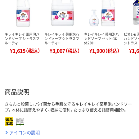
キレイキレイ 薬用泡ハ
キレイキレイ 薬用泡ハ
キレイキレイ 薬用泡ハ
ビオレu
ンドソープ シトラスフ
ンドソープ シトラスフ
ンドソープ セット（本
ハンドソ
ルーティ…
ルーティ…
体250…
シトラス
¥1,615（税込）
¥3,067（税込）
¥1,900（税込）
¥1,
商品説明
きちんと殺菌し、バイ菌から手肌を守るキレイキレイ薬用泡ハンドソー
プ。本体に詰替えやすく、収納に便利。たっぷり使える詰替用4回分。
アイコンの説明