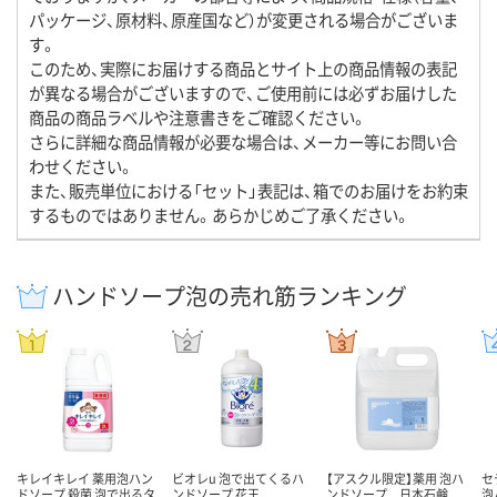
パッケージ、原材料、原産国など）が変更される場合がございま
す。
このため、実際にお届けする商品とサイト上の商品情報の表記
が異なる場合がございますので、ご使用前には必ずお届けした
商品の商品ラベルや注意書きをご確認ください。
さらに詳細な商品情報が必要な場合は、メーカー等にお問い合
わせください。
また、販売単位における「セット」表記は、箱でのお届けをお約束
するものではありません。あらかじめご了承ください。
ハンドソープ泡の売れ筋ランキング
キレイキレイ 薬用泡ハン
ビオレu 泡で出てくるハ
【アスクル限定】薬用 泡ハ
セ
ドソープ 殺菌 泡で出るタ
ンドソープ 花王
ンドソープ 日本石鹸
泡