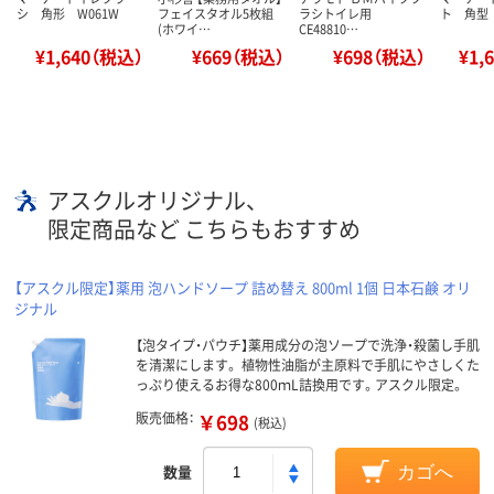
シ 角形 W061W
フェイスタオル5枚組
ラシトイレ用
ト 角型
(ホワイ…
CE48810…
¥1,640（税込）
¥669（税込）
¥698（税込）
¥1,
アスクルオリジナル、
限定商品など こちらもおすすめ
【アスクル限定】薬用 泡ハンドソープ 詰め替え 800ml 1個 日本石鹸 オリ
ジナル
【泡タイプ・パウチ】薬用成分の泡ソープで洗浄・殺菌し手肌
を清潔にします。 植物性油脂が主原料で手肌にやさしくた
っぷり使えるお得な800ｍL詰換用です。アスクル限定。
販売価格：
￥698
(税込)
数量
カゴへ