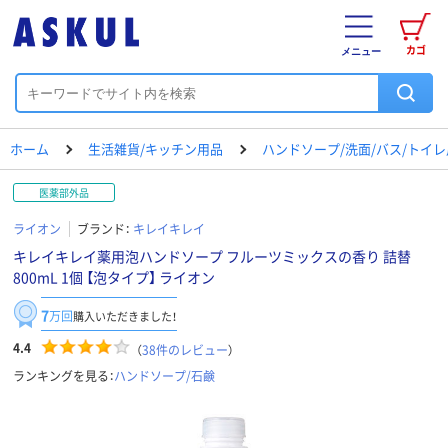
カゴ
メニュー
ホーム
生活雑貨/キッチン用品
ハンドソープ/洗面/バス/トイ
医薬部外品
ライオン
ブランド：
キレイキレイ
キレイキレイ薬用泡ハンドソープ フルーツミックスの香り 詰替
800mL 1個 【泡タイプ】 ライオン
7
万回
購入いただきました！
4.4
（
38
件のレビュー
）
ランキングを見る：
ハンドソープ/石鹸