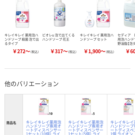
キレイキレイ 薬用泡ハ
ビオレu 泡で出てくる
キレイキレイ 薬用泡ハ
セディア 
ンドソープ 殺菌 泡で出
ハンドソープ 花王
ンドソープ セット
用泡ハンド
るタイプ
野油脂【泡
￥272～
￥317～
￥1,900～
￥6
（税込）
（税込）
（税込）
他のバリエーション
キレイキレイ薬用泡
キレイキレイ薬用泡
キレイキレイ
商品名
ハンドソープ専用オ
ハンドソープ専用オ
ハンドソープ
ートディスペンサー
ートディスペンサー
ートディスペ
1セット（10個） ライ
1セット（5個） ライ
1個 ライオン