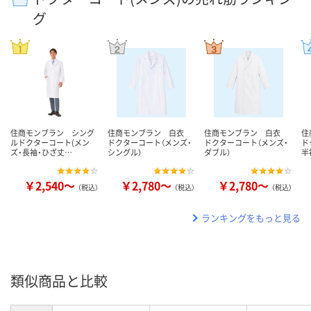
グ
住商モンブラン シング
住商モンブラン 白衣
住商モンブラン 白衣
住
ルドクターコート(メン
ドクターコート（メンズ・
ドクターコート（メンズ・
ド
ズ・長袖・ひざ丈…
シングル）
ダブル）
半
￥2,540～
￥2,780～
￥2,780～
（税込）
（税込）
（税込）
ランキングをもっと見る
類似商品と比較