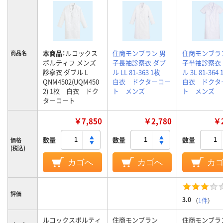
本商品：
ルコックス
住商モンブラン 男
住商モンブラ
商品名
ポルティフ メンズ
子長袖診察衣 ダブ
子半袖診察衣
診察衣 ダブル L
ル LL 81-363 1枚
ル 3L 81-36
QNM4502(UQM450
白衣 ドクターコー
白衣 ドクタ
2) 1枚 白衣 ドク
ト メンズ
ト メンズ
ターコート
￥7,850
￥2,780
￥2
数量
数量
数量
価格
(税込)
カゴへ
カゴへ
カ
評価
3.0
（
1件
）
ルコックスポルティ
住商モンブラン
住商モンブラ