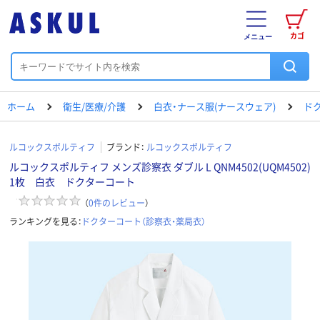
カゴ
メニュー
ホーム
衛生/医療/介護
白衣・ナース服(ナースウェア)
ド
ルコックスポルティフ
ブランド：
ルコックスポルティフ
ルコックスポルティフ メンズ診察衣 ダブル L QNM4502(UQM4502)
1枚 白衣 ドクターコート
（
0
件のレビュー
）
ランキングを見る：
ドクターコート（診察衣・薬局衣）