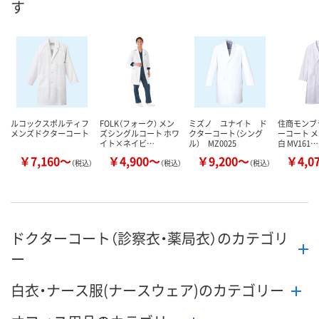
す
8月25日（火）まで
8月25日（火）まで
8月25日（火）
お届け日
数量
数量
数量
カゴへ
カゴへ
カ
ルコックスポルティフ
FOLK（フォーク） メン
ミズノ ユナイト ド
住商モンブ
メンズドクターコート
ズシングルコート ホワ
クターコート（シング
ーコート メ
イト×ネイビ…
ル） MZ0025
白 MV161…
￥7,160～
￥4,900～
￥9,200～
￥4,0
（税込）
（税込）
（税込）
ドクターコート（診察衣・薬局衣）のカテゴリ
ー
白衣・ナース服(ナースウェア)のカテゴリー