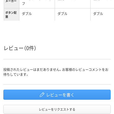
メーカー
フ
ボタン配
ダブル
ダブル
ダブル
置
カラーグ
ホワイト系
ホワイト系
ホワイト系
ループ
L
LL
3L
サイズ
レビュー（0件）
メンズ
メンズ
メンズ
対象
投稿されたレビューはまだありません。お客様のレビューコメントをお
待ちしています。
レビューを書く
レビューをリクエストする