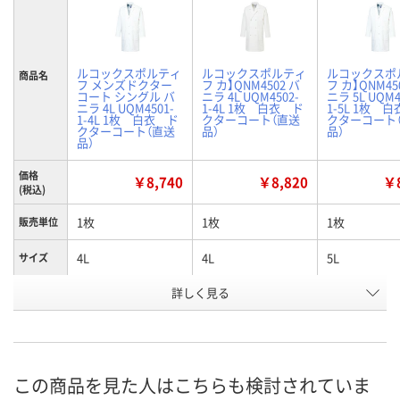
ルコックスポルティ
ルコックスポルティ
ルコックスポ
商品名
フ メンズドクター
フ カ】QNM4502 バ
フ カ】QNM45
コート シングル バ
ニラ 4L UQM4502-
ニラ 5L UQM4
ニラ 4L UQM4501-
1-4L 1枚 白衣 ド
1-5L 1枚 
1-4L 1枚 白衣 ド
クターコート（直送
クターコート
クターコート（直送
品）
品）
品）
価格
￥8,740
￥8,820
￥8
(税込)
1枚
1枚
1枚
販売単位
4L
4L
5L
サイズ
ボタン配
詳しく見る
シングル
ダブル
シングル
置
お申込番
HA45424
4006441
4006361
号
この商品を見た人はこちらも検討されていま
直送品
直送品
直送品
在庫