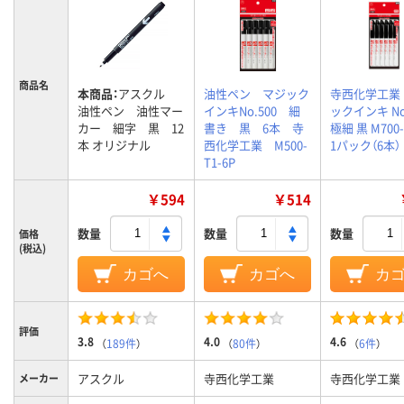
商品名
本商品：
アスクル
油性ペン マジック
寺西化学工業
油性ペン 油性マー
インキNo.500 細
ックインキ No
カー 細字 黒 12
書き 黒 6本 寺
極細 黒 M700-
本 オリジナル
西化学工業 M500-
1パック（6本）
T1-6P
￥594
￥514
数量
数量
数量
価格
(税込)
カゴへ
カゴへ
カ
評価
3.8
4.0
4.6
（
189件
）
（
80件
）
（
6件
）
アスクル
寺西化学工業
寺西化学工業
メーカー