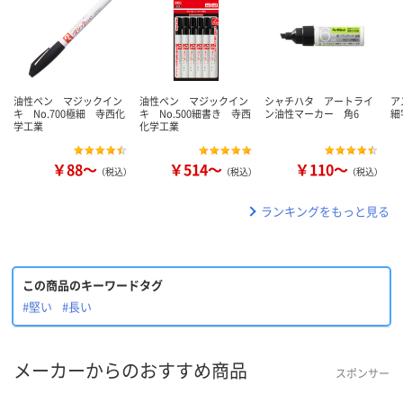
油性ペン マジックイン
油性ペン マジックイン
シャチハタ アートライ
ア
キ No.700極細 寺西化
キ No.500細書き 寺西
ン油性マーカー 角6
細
学工業
化学工業
￥88～
￥514～
￥110～
（税込）
（税込）
（税込）
ランキングをもっと見る
この商品のキーワードタグ
#堅い
#長い
メーカーからのおすすめ商品
スポンサー