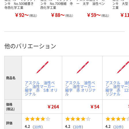
ンキ No.500細書き
ンキ No.700極細 寺
ー 太字 油性ペン
ンキ 大型
寺西化学工業
西化学工業
工業
￥92～
￥88～
￥59～
￥1
（税込）
（税込）
（税込）
他のバリエーション
商品名
アスクル 油性ペ
アスクル 油性ペ
アスクル 油
ン 油性マーカー
ン 油性マーカー
ン 油性マ
細字 赤 5本 オリ
細字 赤 オリジナ
細字 赤 12
ジナル
ル
リジナル
価格
￥264
￥54
(税込)
評価
4.2
4.2
4.2
（
30件
）
（
30件
）
（
30件
）