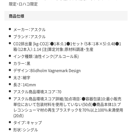
この商品の環境配慮ポイントです。下記商品詳細「
限定・ロハコ限定
アスクル商品環境スコア詳細／加点項目
」で確認できます。
商品仕様
メーカー：アスクル
ブランド：アスクル
CO2排出量 [kg-CO2]：●1本:0.1●1セット（5本：1本×5）:0.48●1
箱（12本入）:1.14 (注)算定対象:原材料調達・生産
インク種類：油性インク(アルコール系)
カラー：黒
デザイン：Blidholm Vagnemark Design
太さ：細字
長さ：141mm
アスクル商品環境スコア：70
アスクル商品環境スコア詳細/加点項目：●容器包装10:最小販売
単位において包装材料を使用していない(50点)●商品本体13:プ
レコンシューマ材の再生プラスチックを70％以上100％未満使用
(20点)
タイプ：キャップ
形状：シングル