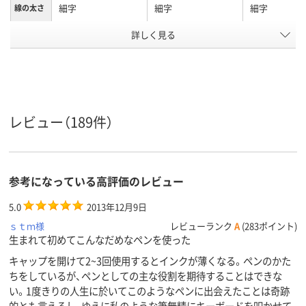
細字
細字
細字
線の太さ
詳しく見る
キャップ
キャップ、速乾性
キャップ式
タイプ
油性インク(アルコ
油性インク
油性染料イン
インク種
類
ール系)
シングル
シングル
シングル
形状
レビュー（189件）
アスクル
商品環境
70
スコア
参考になっている高評価のレビュー
5.0
2013年12月9日
ｓｔｍ様
レビューランク
A
(283ポイント)
生まれて初めてこんなだめなペンを使った
キャップを開けて2~3回使用するとインクが薄くなる。ペンのかた
ちをしているが、ペンとしての主な役割を期待することはできな
い。1度きりの人生に於いてこのようなペンに出会えたことは奇跡
的とも言えるし、ゆえに私のような筆無精にキーボードを叩かせて