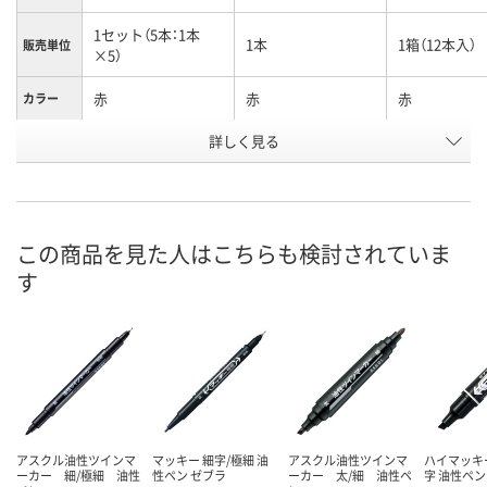
1セット（5本：1本
1本
1箱（12本入）
販売単位
×5）
赤
赤
赤
カラー
お申込番
詳しく見る
028431
468878
471677
号
あり
あり
あり
在庫
8月7日（金）
8月7日（金）
8月7日（金）
お届け日
この商品を見た人はこちらも検討されていま
す
数量
数量
数量
カゴへ
カゴへ
カ
アスクル油性ツインマ
マッキー 細字/極細 油
アスクル油性ツインマ
ハイマッキー
ーカー 細/極細 油性
性ペン ゼブラ
ーカー 太/細 油性ペ
字 油性ペン