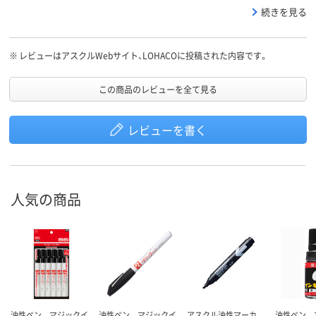
を改善してほしい。
続きを見る
※
レビューはアスクルWebサイト、LOHACOに投稿された内容です。
この商品のレビューを全て見る
レビューを書く
人気の商品
油性ペン マジックイ
油性ペン マジックイ
アスクル油性マーカ
油性ペン 