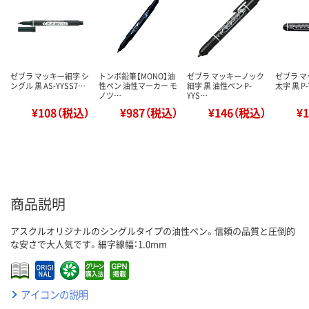
ゼブラ マッキー細字 シ
トンボ鉛筆【MONO】油
ゼブラ マッキーノック
ゼブラ 
ングル 黒 AS-YYSS7…
性ペン 油性マーカー モ
細字 黒 油性ペン P-
太字 黒 P-
ノツ…
YYS…
¥108（税込）
¥987（税込）
¥146（税込）
¥
商品説明
アスクルオリジナルのシングルタイプの油性ペン。信頼の品質と圧倒的
な安さで大人気です。細字線幅：1.0mm
アイコンの説明