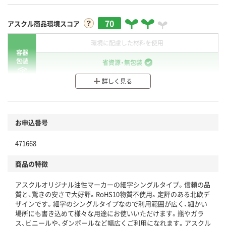
70
アスクル商品環境スコア
環境に配慮した材料を使用
容器
包装
省資源・無包装
詳しく見る
分別・リサイクルしやすい設計
環境に配慮した材料を使用
商品
お申込番号
本体
省資源・省エネ・節水
471668
分別・リサイクルしやすい設計
商品の特徴
独自の回収スキームがある
アスクルオリジナル油性マーカーの細字シングルタイプ。信頼の品
仕組
アスクルで資源循環している
質と、驚きの安さで大好評。RoHS10物質不使用。定評のある北欧デ
ザインです。細字のシングルタイプなので利用範囲が広く、細かい
温室効果ガスなどの削減
場所にも書き込めて様々な用途にお使いいただけます。瓶やガラ
ス、ビニールや、ダンボールなど幅広くご利用になれます。アスクル