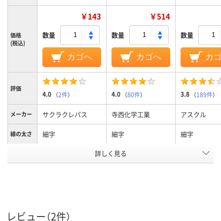
￥143
￥514
数量
数量
数量
価格
(税込)
カゴへ
カゴへ
カ
評価
4.0
4.0
3.8
（
2件
）
（
80件
）
（
189件
）
サクラクレパス
寺西化学工業
アスクル
メーカー
細字
細字
細字
線の太さ
詳しく見る
ブラック
黒
インク色
キャップ式
キャップ、速乾性
キャップ
タイプ
油性染料インク
油性インク
油性インク(
インク種
類
ール系)
レビュー（2件）