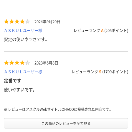
シングル
シングル
シングル
形状
8g
110g
質量
2024年9月20日
アスクル
商品環境
70
ＡＳＫＵＬユーザー様
レビューランク
A
(205ポイント)
スコア
安定の使いやすさです。
2023年5月8日
ＡＳＫＵＬユーザー様
レビューランク
S
(1709ポイント)
定番です
使いやすいです。
※
レビューはアスクルWebサイト、LOHACOに投稿された内容です。
この商品のレビューを全て見る