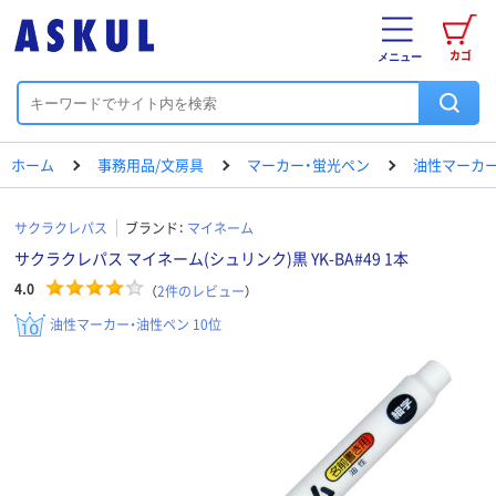
カゴ
メニュー
ホーム
事務用品/文房具
マーカー・蛍光ペン
油性マーカー
サクラクレパス
ブランド：
マイネーム
サクラクレパス マイネーム(シュリンク)黒 YK-BA#49 1本
4.0
（
2
件のレビュー
）
油性マーカー・油性ペン 10位