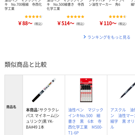
キ No.700極細 寺西化
キ No.500細書き 寺西
ン油性マーカー 角6
細
学工業
化学工業
￥88～
￥514～
￥110～
（税込）
（税込）
（税込）
ランキングをもっと見る
類似商品と比較
商品名
本商品：
サクラクレ
油性ペン マジック
アスクル 油
パス マイネーム(シ
インキNo.500 細
ン 油性マ
ュリンク)黒 YK-
書き 黒 6本 寺
細字 黒 オ
BA#49 1本
西化学工業 M500-
ル
T1-6P