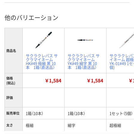
他のバリエーション
商品名
サクラクレパス サ
サクラクレパス サ
サクラクレパ
クラマイネーム
クラマイネーム
イネーム 超
HK#49 極細 黒 10
YK#49 細字 黒 10
YK-01#49 1
本 1箱（直送品）
本 1箱（直送品）
個)
価格
￥1,584
￥1,584
￥1
(税込)
評価
1箱（10本）
1箱（10本）
1セット（5個）
販売単位
極細
細字
超極細
太さ