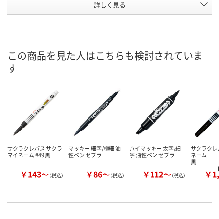
お申込番
詳しく見る
U431022
U431664
W576076
号
あり
あり
あり
在庫
この商品を見た人はこちらも検討されていま
8月25日（火）まで
8月25日（火）まで
8月8日（土）
お届け日
す
数量
数量
数量
カゴへ
カゴへ
カ
サクラクレパス サクラ
マッキー 細字/極細 油
ハイマッキー 太字/細
サクラクレ
マイネーム #49 黒
性ペン ゼブラ
字 油性ペン ゼブラ
ネーム
k
￥143～
￥86～
￥112～
￥1,
（税込）
（税込）
（税込）