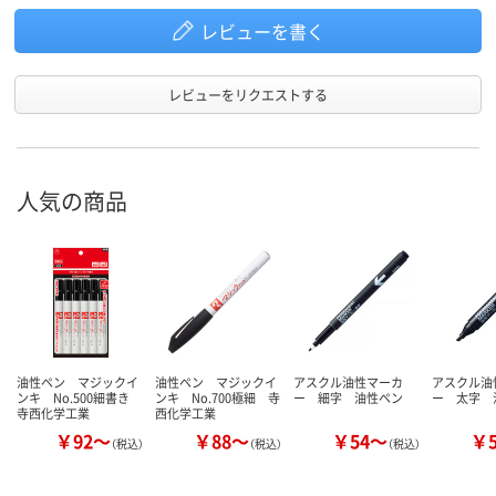
レビューを書く
レビューをリクエストする
人気の商品
油性ペン マジックイ
油性ペン マジックイ
アスクル油性マーカ
アスクル油
ンキ No.500細書き
ンキ No.700極細 寺
ー 細字 油性ペン
ー 太字 
寺西化学工業
西化学工業
￥92～
￥88～
￥54～
￥
（税込）
（税込）
（税込）