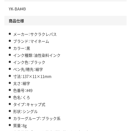
YK-BA#49
商品仕様
メーカー：サクラクレパス
ブランド：マイネーム
カラー：黒
インク種類：油性染料インク
インク色：ブラック
ペン先/穂先：細字
寸法：137×11×11mm
太さ：細字
色番号：#49
色名：くろ
タイプ：キャップ式
形状：シングル
カラーグループ：ブラック系
質量：8g