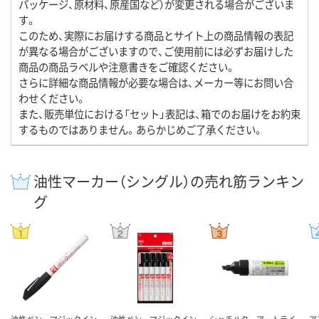
パッケージ、原材料、原産国など）が変更される場合がございま
す。
このため、実際にお届けする商品とサイト上の商品情報の表記
が異なる場合がございますので、ご使用前には必ずお届けした
商品の商品ラベルや注意書きをご確認ください。
さらに詳細な商品情報が必要な場合は、メーカー等にお問い合
わせください。
また、販売単位における「セット」表記は、箱でのお届けをお約束
するものではありません。あらかじめご了承ください。
油性マーカー（シングル）の売れ筋ランキン
グ
油性ペン マジックイン
油性ペン マジックイン
シャチハタ アートライ
ア