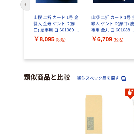
前のスライドへ
刺用紙 植林
山櫻 二折 カード 1号 金
山櫻 二折 カード 1号 
0面付(100
縁入 金寿 ケント D(厚
縁入 ケント D(厚口) 
32-0070 1
口) 慶事用 白 601089 1
事用 金丸 白 601088 1
直送品）
箱 100枚（直送品）
箱 100枚（直送品）
￥8,095
￥6,709
（税込）
（税込）
（税込）
類似商品と比較
類似スペック品を探す