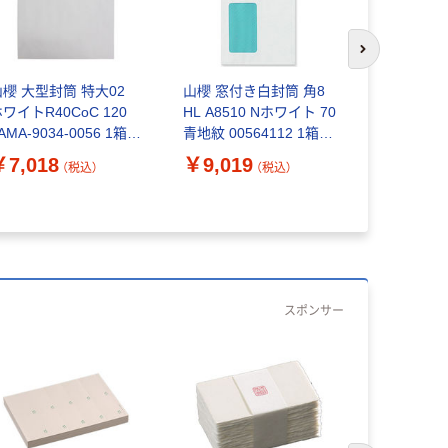
次のスライド
山櫻 大型封筒 特大02
山櫻 窓付き白封筒 角8
山櫻 クラフ
ワイトR40CoC 120
HL A8510 Nホワイト 70
クラフトCoC
AMA-9034-0056 1箱
青地紋 00564112 1箱
00525004
100枚)（直送品）
(1000枚)（直送品）
￥7,018
￥9,019
￥2,205
（税込）
（税込）
スポンサー