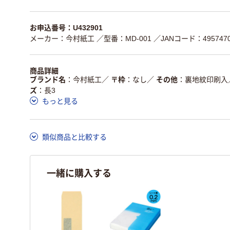
お申込番号：U432901
メーカー：今村紙工
／型番：MD-001
／JANコード：4957470
商品詳細
ブランド名
今村紙工
／
〒枠
なし
／
その他
裏地紋印刷入
ズ
長3
もっと見る
類似商品と比較する
一緒に購入する