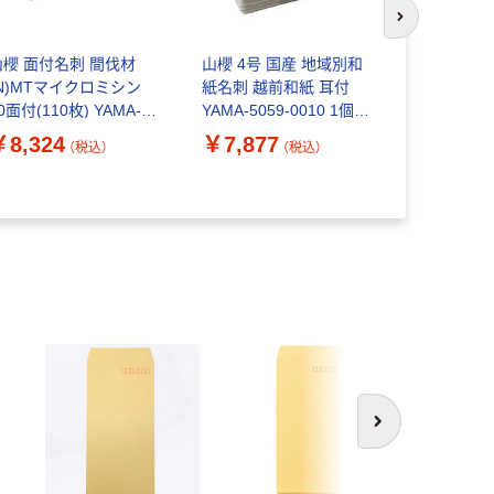
次のスライド
山櫻 面付名刺 間伐材
山櫻 4号 国産 地域別和
山櫻 特殊紙
(N)MTマイクロミシン
紙名刺 越前和紙 耳付
無)大礼紙 Y
0面付(110枚) YAMA-
YAMA-5059-0010 1個
0051 1袋(
023-0014 1箱(用紙110
(100枚)（直送品）
￥8,324
￥7,877
￥1,100
（税込）
（税込）
枚+名刺箱10個)（直送
）
次へ