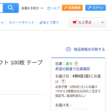
ヘルプ
各種お手続き
0
スイートポイント
あとで買う
カゴ
点
商品情報を印刷する
ト 100枚 テープ
在庫：
あり
希望の数量で在庫確認
お届け日：
8月9日（日）
にお届
け
お急ぎ便：8月8日（土）にお届け
（今から1時間30分以内のご注文で
指定可。追加料金なし）
お届け先：