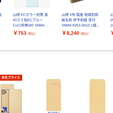
金
山櫻 ECカラー封筒 長
山櫻 4号 国産 地域別和
慶
40スミ貼ECブルー
紙名刺 伊予和紙 耳付
CoC(枠無)80 YAMA-
YAMA-5053-0010 1個
1
1083-0052 1パック(100
(100枚)（直送品）
2
￥753
￥8,240
（税込）
（税込）
枚)
品
本気プライス