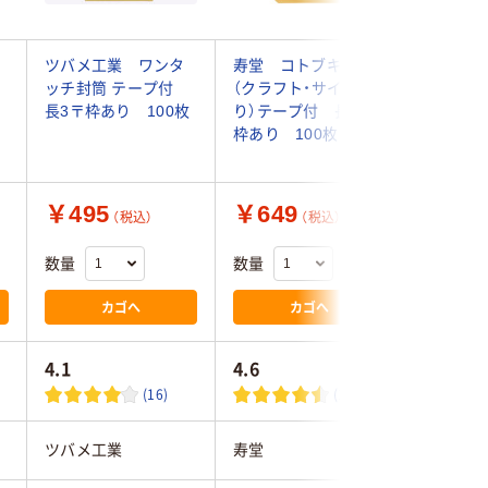
ツバメ工業 ワンタ
寿堂 コトブキ封筒
寿堂 コ
ッチ封筒 テープ付
（クラフト・サイド貼
（クラフ
長3〒枠あり 100枚
り）テープ付 長3〒
り） 長
枠あり 100枚
100枚
￥495
￥649
￥352
（税込）
（税込）
数量
数量
数量
カゴへ
カゴへ
4.1
4.6
4.2
(16)
(13)
ツバメ工業
寿堂
寿堂