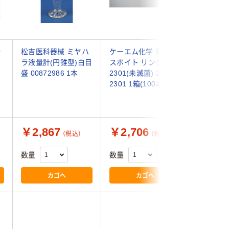
計
松吉医科器械 ミヤハ
ケーエム化学 乳児用
アズワン
ラ液量計(円錐型)白目
スポイト リングなし
プ クリア 
盛 00872986 1本
2301(未滅菌) 2cc
1袋(10個
2301 1箱(100本入)
￥2,867
￥2,706
￥649
（税込）
（税込）
数量
数量
数量
カゴへ
カゴへ