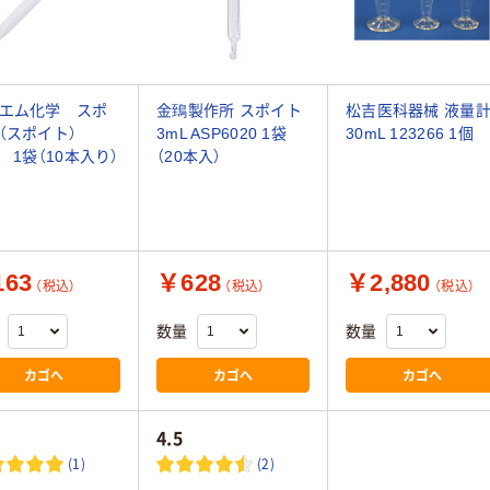
エム化学 スポ
金鵄製作所 スポイト
松吉医科器械 液量
（スポイト）
3mL ASP6020 1袋
30mL 123266 1個
L 1袋（10本入り）
（20本入）
63
￥628
￥2,880
（税込）
（税込）
（税込）
数量
数量
カゴへ
カゴへ
カゴへ
4.5
(1)
(2)