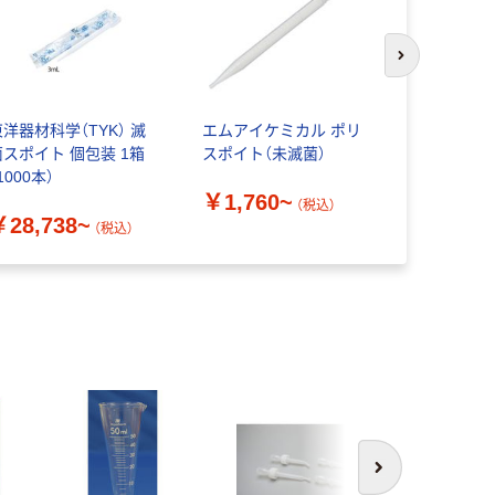
次のスライド
東洋器材科学（TYK） 滅
エムアイケミカル ポリ
エーゼット 
菌スポイト 個包装 1箱
スポイト（未滅菌）
グラス 100m
1000本）
（直送品）
￥1,760~
（税込）
￥28,738~
￥900
（税込）
（
次へ