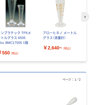
次のスライド
サンプラテック TPXメ
アローヒネノ メートル
TPX メー
ートルグラス 6505
グラス（液量計）
部松商事
0cc BMC17505 1個
￥2,640~
￥1,142
（税込）
￥550
（税込）
ページ：
1
／
2