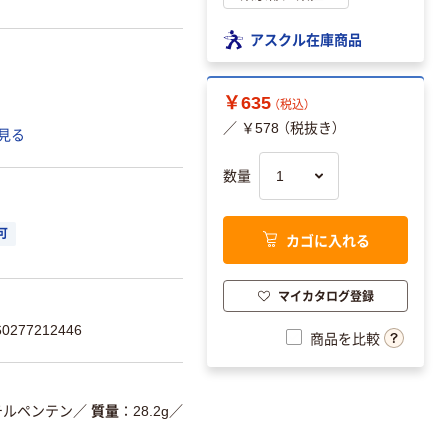
アスクル在庫商品
￥635
（税込）
／ ￥578 （税抜き）
見る
数量
可
カゴに入れる
マイカタログ登録
277212446
商品を比較
チルペンテン
／
質量
28.2g
／