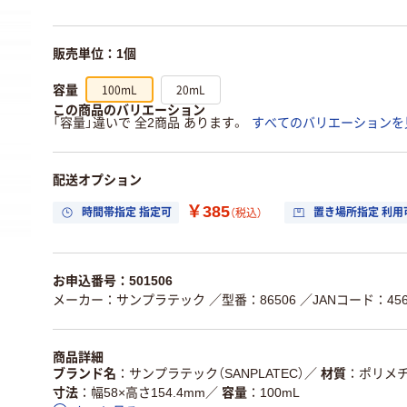
販売単位：1個
100mL
20mL
容量
この商品のバリエーション
「容量」違いで 全2商品 あります。
すべてのバリエーションを
配送オプション
￥385
時間帯指定 指定可
置き場所指定 利用
（税込）
お申込番号：501506
メーカー：サンプラテック
／型番：86506
／JANコード：4560
商品詳細
ブランド名
サンプラテック（SANPLATEC）
／
材質
ポリメ
寸法
幅58×高さ154.4mm
／
容量
100mL