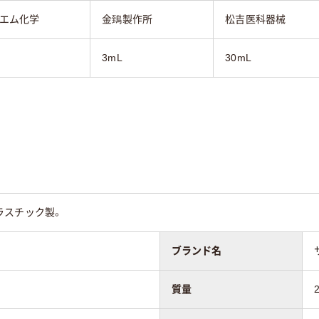
エム化学
金鵄製作所
松吉医科器械
3mL
30mL
ラスチック製。
ブランド名
質量