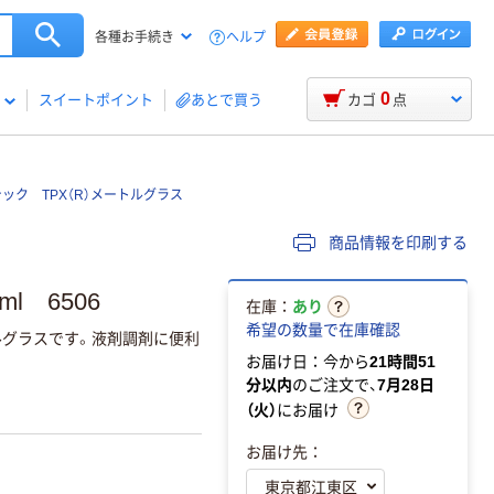
ヘルプ
各種お手続き
0
スイートポイント
あとで買う
カゴ
点
ック TPX（R）メートルグラス
商品情報を印刷する
 6506
在庫：
あり
希望の数量で在庫確認
グラスです。液剤調剤に便利
お届け日：今から
21時間51
分以内
のご注文で、
7月28日
（火）
にお届け
お届け先：