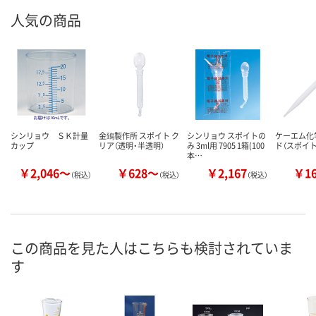
人気の商品
シンリョウ ＳＫ計量
金鵄製作所 スポイト ク
シンリョウ スポイトの
ケーエム化
カップ
リア（透明・半透明）
み 3ml用 7905 1箱(100
ド（スポイト
本…
￥2,046～
￥628～
￥2,167
￥1
（税込）
（税込）
（税込）
この商品を見た人はこちらも検討されていま
す