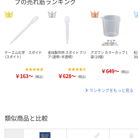
プの売れ筋ランキング
ケーエム化学 スポイド
金鵄製作所 スポイト クリ
アズワン カラーカップ 1
松
（スポイト）
ア（透明・半透明）
袋（10個）
30
￥649～
（税込）
￥163～
￥628～
（税込）
（税込）
ランキングをもっと見る
類似商品と比較