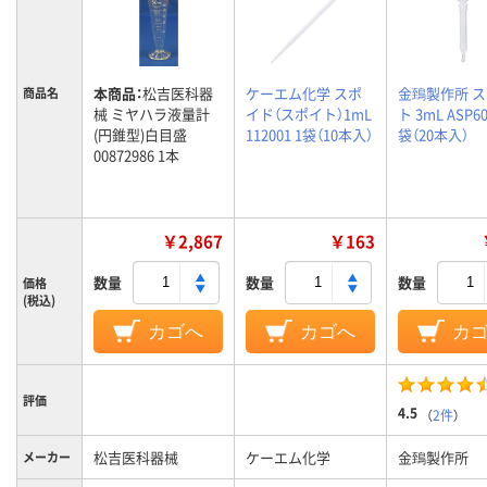
本商品：
松吉医科器
ケーエム化学 スポ
金鵄製作所 
商品名
械 ミヤハラ液量計
イド（スポイト）1mL
ト 3mL ASP60
(円錐型)白目盛
112001 1袋（10本入）
袋（20本入）
00872986 1本
￥2,867
￥163
数量
数量
数量
価格
(税込)
カゴへ
カゴへ
カ
評価
4.5
（
2件
）
松吉医科器械
ケーエム化学
金鵄製作所
メーカー