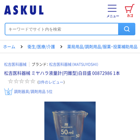
カゴ
メニュー
ホーム
衛生/医療/介護
薬局用品/調剤用品/服薬・投薬補助用品
松吉医科器械
ブランド：
松吉医科器械（MATSUYOSHI）
松吉医科器械 ミヤハラ液量計(円錐型)白目盛 00872986 1本
（
0
件のレビュー
）
調剤器具/調剤用品 5位