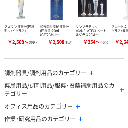
アズワン 液量計(円錐
松吉医科器械 液量計
サンプラテック
アローヒネ
形・ハイグラス)
(円錐型)20ml
（SANPLATEC） メート
グラス（液量
00872984 1…
ルグラス 20M…
￥2,508～
￥2,508
￥254～
￥2,6
（税込）
（税込）
（税込）
調剤器具/調剤用品のカテゴリー
薬局用品/調剤用品/服薬・投薬補助用品のカ
テゴリー
オフィス用品のカテゴリー
作業・研究用品のカテゴリー