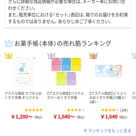
さらに詳細な商品情報が必要な場合は、メーカー等にお問い合
わせください。
また、販売単位における「セット」表記は、箱でのお届けをお約束
するものではありません。あらかじめご了承ください。
お薬手帳（本体）の売れ筋ランキング
アスクル限定 カプセルお
【アスクル限定】パステル
【アスクル限定】どうぶつ
ス
くすり手帳 オリジナル
カラーおくすり手帳
のおくすり手帳2（5種入）
71
1袋（…
(
3件
)
￥1,200～
￥1,640～
￥1,640
（税込）
（税込）
（税込）
ランキングをもっと見る