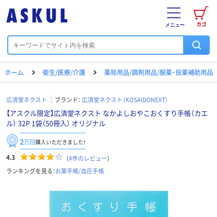
カゴ
メニュー
ホーム
衛生/医療/介護
薬局用品/調剤用品/服薬・投薬補助用品
広済堂ネクスト
ブランド：
広済堂ネクスト（KOSAIDONEXT）
【アスクル限定】広済堂ネクスト なかよしおやこおくすり手帳（カエ
ル） 32P 1袋（50冊入） オリジナル
2
万回
購入いただきました！
4.3
（
4
件のレビュー
）
ランキングを見る：
お薬手帳/血圧手帳