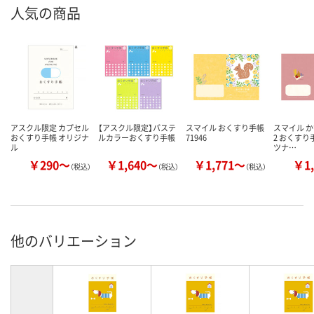
人気の商品
アスクル限定 カプセル
【アスクル限定】パステ
スマイル おくすり手帳
スマイル か
おくすり手帳 オリジナ
ルカラーおくすり手帳
71946
2 おくすり手
ル
ツナ…
￥290～
￥1,640～
￥1,771～
￥1,
（税込）
（税込）
（税込）
他のバリエーション