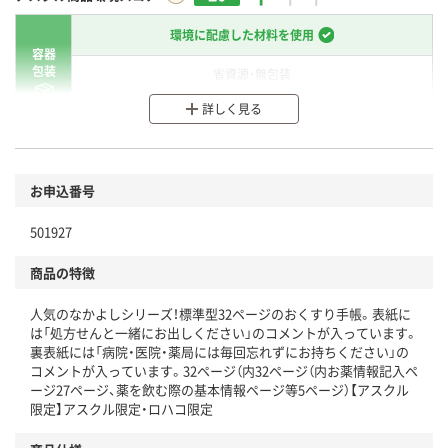
環境に配慮した材料を使用
容器
包装
省資源・無包装
詳しく見る
分別・リサイクルしやすい設計
環境に配慮した材料を使用
商品
お申込番号
本体
省資源・省エネ・節水
501927
分別・リサイクルしやすい設計
商品の特徴
独自の回収スキームがある
人気のなかよしシリーズ！標準型32ページのおくすり手帳。表紙に
仕組
アスクルで資源循環している
は「処方せんと一緒にお出しください」のコメントが入っています。
裏表紙には「病院・医院・薬局には毎回忘れずにお持ちください」の
温室効果ガスなどの削減
コメントが入っています。32ページ（内32ページ（内お薬情報記入ペ
ージ27ページ、薬を飲む際の基本情報ページ等5ページ）【アスクル
この商品の環境配慮ポイントです。下記商品詳細「
限定】アスクル限定・ロハコ限定
アスクル商品環境スコア詳細／加点項目
」で確認できます。