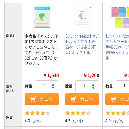
本商品：
【アスクル限
【アスクル限定】カプ
【アスクル限
商品名
定】広済堂ネクスト
セルおくすり手帳
テルカラーお
なかよしおやこおく
32ページ 1袋（50冊
手帳 32ページ
すり手帳（カエル）
入） オリジナル
（50冊入） オ
32P 1袋（50冊入） オ
ル
リジナル
￥1,640
￥1,200
￥1
数量
数量
数量
価格
(税込)
カゴへ
カゴへ
カ
評価
4.3
4.2
4.0
（
4件
）
（
17件
）
（
15件
）