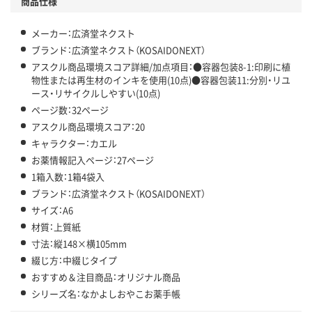
商品仕様
メーカー：広済堂ネクスト
ブランド：広済堂ネクスト（KOSAIDONEXT）
アスクル商品環境スコア詳細/加点項目：●容器包装8-1:印刷に植
物性または再生材のインキを使用(10点)●容器包装11:分別・リユ
ース・リサイクルしやすい(10点)
ページ数：32ページ
アスクル商品環境スコア：20
キャラクター：カエル
お薬情報記入ページ：27ページ
1箱入数：1箱4袋入
ブランド：広済堂ネクスト（KOSAIDONEXT）
サイズ：A6
材質：上質紙
寸法：縦148×横105mm
綴じ方：中綴じタイプ
おすすめ＆注目商品：オリジナル商品
シリーズ名：なかよしおやこお薬手帳