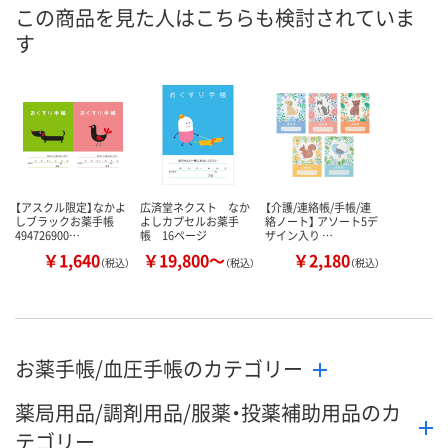
この商品を見た人はこちらも検討されていま
8月8日（土）
8月8日（土）
8月8日（土）
お届け日
す
数量
数量
数量
カゴへ
カゴへ
カ
【アスクル限定】なかよ
広済堂ネクスト なか
【介護/連絡帳/手帳/連
しブラックお薬手帳
よしカプセルお薬手
絡ノート】 アソート5デ
494726900…
帳 16ページ
ザイン入り …
￥1,640
￥19,800～
￥2,180
（税込）
（税込）
（税込）
お薬手帳/血圧手帳のカテゴリー
薬局用品/調剤用品/服薬・投薬補助用品のカ
テゴリー