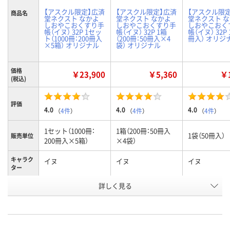
【アスクル限定】広済
【アスクル限定】広済
【アスクル限
商品名
堂ネクスト なかよ
堂ネクスト なかよ
堂ネクスト 
しおやこおくすり手
しおやこおくすり手
しおやこおく
帳（イヌ） 32P 1セッ
帳（イヌ） 32P 1箱
帳（イヌ） 32P 
ト（1000冊：200冊入
（200冊：50冊入×4
冊入） オリジ
×5箱） オリジナル
袋） オリジナル
価格
￥23,900
￥5,360
￥1
(税込)
評価
4.0
4.0
4.0
（
4件
）
（
4件
）
（
4件
）
1セット（1000冊：
1箱（200冊：50冊入
1袋（50冊入）
販売単位
200冊入×5箱）
×4袋）
キャラク
イヌ
イヌ
イヌ
ター
お申込番
詳しく見る
540961
540952
501696
号
5点
あり
あり
在庫