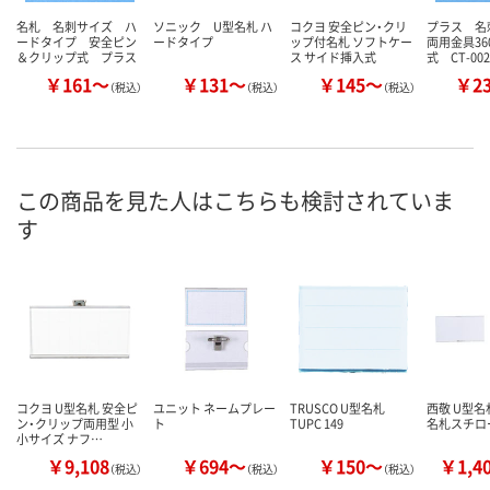
名札 名刺サイズ ハ
ソニック U型名札 ハ
コクヨ 安全ピン・クリ
プラス 
ードタイプ 安全ピン
ードタイプ
ップ付名札 ソフトケー
両用金具36
＆クリップ式 プラス
ス サイド挿入式
式 CT-002
￥161～
￥131～
￥145～
￥2
（税込）
（税込）
（税込）
この商品を見た人はこちらも検討されていま
す
コクヨ U型名札 安全ピ
ユニット ネームプレー
TRUSCO U型名札
西敬 U型名
ン・クリップ両用型 小
ト
TUPC 149
名札スチロ
小サイズ ナフ…
￥9,108
￥694～
￥150～
￥1,4
（税込）
（税込）
（税込）