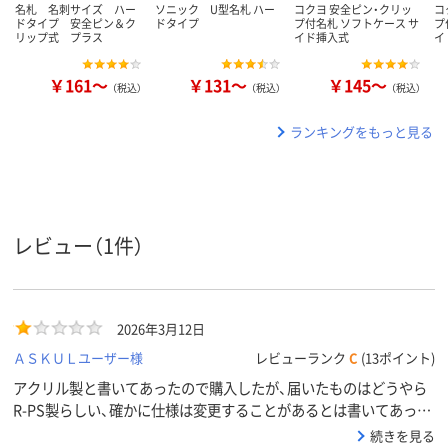
名札 名刺サイズ ハー
ソニック U型名札 ハー
コクヨ 安全ピン・クリッ
コ
ドタイプ 安全ピン＆ク
ドタイプ
プ付名札 ソフトケース サ
プ
リップ式 プラス
イド挿入式
イ
￥161～
￥131～
￥145～
（税込）
（税込）
（税込）
ランキングをもっと見る
レビュー（1件）
2026年3月12日
ＡＳＫＵＬユーザー様
レビューランク
C
(13ポイント)
アクリル製と書いてあったので購入したが、届いたものはどうやら
R-PS製らしい、確かに仕様は変更することがあるとは書いてあった
が、R-PSで他社の倍の価格はあり得ないでしょう。
続きを見る