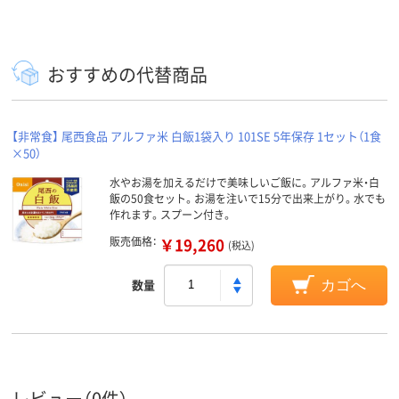
おすすめの代替商品
【非常食】 尾西食品 アルファ米 白飯1袋入り 101SE 5年保存 1セット（1食
×50）
水やお湯を加えるだけで美味しいご飯に。アルファ米・白
飯の50食セット。お湯を注いで15分で出来上がり。水でも
作れます。スプーン付き。
販売価格：
￥19,260
(税込)
数量
カゴへ
レビュー（0件）