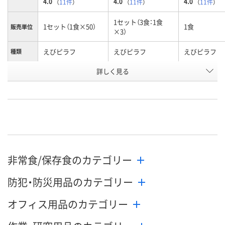
4.0
4.0
4.0
（
11件
）
（
11件
）
（
11件
）
1セット（3食：1食
1セット（1食×50）
1食
販売単位
×3）
えびピラフ
えびピラフ
えびピラフ
種類
お申込番
詳しく見る
1980417
3112922
3112913
号
2点
あり
あり
在庫
8月11日（火）
8月11日（火）
8月11日（火）
お届け日
非常食/保存食のカテゴリー
数量
数量
数量
防犯・防災用品のカテゴリー
カゴへ
カゴへ
カ
オフィス用品のカテゴリー