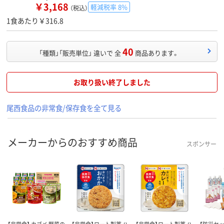
￥3,168
軽減税率 8%
（税込）
1食あたり￥316.8
40
「種類」「販売単位」 違いで 全
商品あります。
お取り扱い終了しました
尾西食品の非常食/保存食を全て見る
メーカーからのおすすめ商品
スポンサー
【非常食】 カゴメ 野菜の
【非常食】ロート製薬 ハ
【非常食】ロート製薬 ハ
【防災セッ