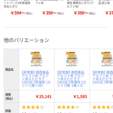
ートフード5年常温保
ファ米
保存 携帯おにぎり（ア
品 安心米
存おにぎり
ルファ米）
￥594～
￥390～
￥390～
￥3
（税込）
（税込）
（税込）
他のバリエーション
商品名
【非常食】 尾西食品
【非常食】 尾西食品
【非常食】 尾
アルファ米 アルフ
アルファ米 アルフ
アルファ米 
ァ米エビピラフ
ァ米エビピラフ
ァ米エビピラ
1201SE 5年保存 1セ
1201SE 5年保存 1セ
1201SE 5年
ット（1食×50）
ット（3食：1食×3）
価格
￥25,141
￥1,583
(税込)
評価