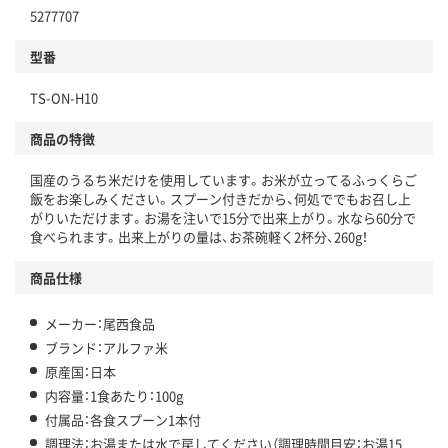
5277707
型番
TS-ON-H10
商品の特徴
国産のうるち米だけを使用しています。お米が立ってるふっくらご
飯をお楽しみください。スプーン付きだから、何処ででもお召し上
がりいただけます。お湯を注いで15分で出来上がり。水なら60分で
食べられます。出来上がりの量は、お茶碗軽く2杯分、260g！
商品仕様
メーカー：尾西食品
ブランド：アルファ米
原産国：日本
内容量：1食あたり：100g
付属品：各食スプーン1本付
調理法：お湯または水で戻してください（調理時間目安：お湯15