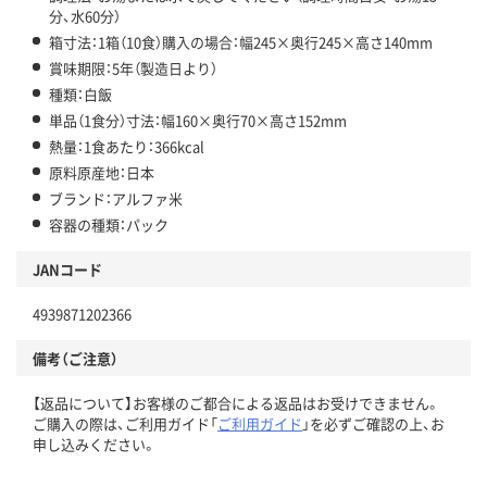
分、水60分）
箱寸法：1箱（10食）購入の場合：幅245×奥行245×高さ140mm
賞味期限：5年（製造日より）
種類：白飯
単品（1食分）寸法：幅160×奥行70×高さ152mm
熱量：1食あたり：366kcal
原料原産地：日本
ブランド：アルファ米
容器の種類：パック
JANコード
4939871202366
備考（ご注意）
【返品について】お客様のご都合による返品はお受けできません。
ご購入の際は、ご利用ガイド「
ご利用ガイド
」を必ずご確認の上、お
申し込みください。