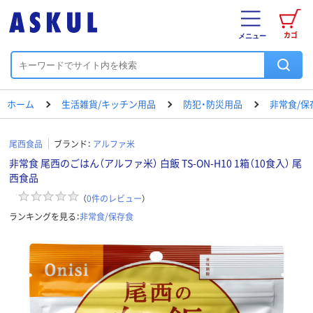
カゴ
メニュー
ホーム
生活雑貨/キッチン用品
防犯・防災用品
非常食/保
尾西食品
ブランド：
アルファ米
非常食 尾西のごはん（アルファ米） 白飯 TS-ON-H10 1箱（10食入） 尾
西食品
（
0
件のレビュー
）
ランキングを見る：
非常食/保存食