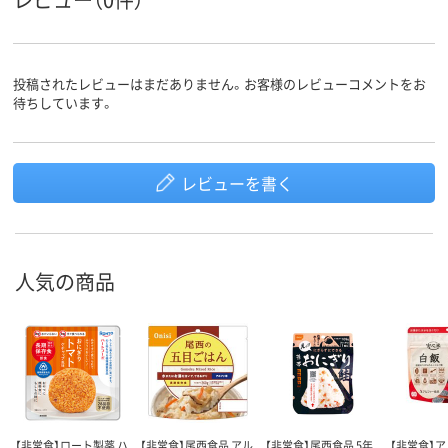
投稿されたレビューはまだありません。お客様のレビューコメントをお
待ちしています。
レビューを書く
人気の商品
【非常食】ロート製薬 ハ
【非常食】尾西食品 アル
【非常食】尾西食品 5年
【非常食】