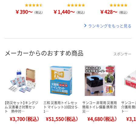
￥390～
￥1,440～
￥428～
（税込）
（税込）
（税込）
ランキングをもっと見る
メーカーからのおすすめ商品
スポンサー
【防災セット】キングジ
三和 災害用トイレセッ
サンコー 非常用 災害用
サンコー 
ム 災害暑さ対策セッ
ト マイレット10回分 S-
簡易トイレ備蓄 携帯 防
介護用 簡
ト 熱中対…
1…
災…
ト…
¥3,700（税込）
¥51,550（税込）
¥4,680（税込）
¥3,