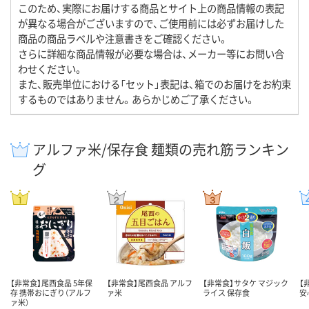
このため、実際にお届けする商品とサイト上の商品情報の表記
が異なる場合がございますので、ご使用前には必ずお届けした
商品の商品ラベルや注意書きをご確認ください。
さらに詳細な商品情報が必要な場合は、メーカー等にお問い合
わせください。
また、販売単位における「セット」表記は、箱でのお届けをお約束
するものではありません。あらかじめご了承ください。
アルファ米/保存食 麺類の売れ筋ランキン
グ
【非常食】尾西食品 5年保
【非常食】尾西食品 アルフ
【非常食】サタケ マジック
【
存 携帯おにぎり（アルフ
ァ米
ライス 保存食
安
ァ米）