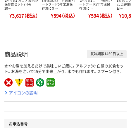
保存食セットYH-A
ートフード5年常温保
ートフード5年常温保
ム 災害備
30…
存おにぎ…
存 おに…
日…
¥3,617（税込）
¥594（税込）
¥594（税込）
¥10,
商品説明
賞味期限1469日以上
水やお湯を加えるだけで美味しいご飯に。アルファ米・白飯の10食セッ
ト。お湯を注いで15分で出来上がり。水でも作れます。スプーン付き。
アイコンの説明
お申込番号