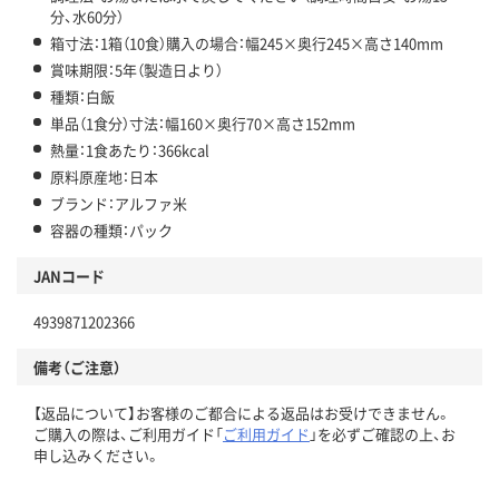
分、水60分）
箱寸法：1箱（10食）購入の場合：幅245×奥行245×高さ140mm
賞味期限：5年（製造日より）
種類：白飯
単品（1食分）寸法：幅160×奥行70×高さ152mm
熱量：1食あたり：366kcal
原料原産地：日本
ブランド：アルファ米
容器の種類：パック
JANコード
4939871202366
備考（ご注意）
【返品について】お客様のご都合による返品はお受けできません。
ご購入の際は、ご利用ガイド「
ご利用ガイド
」を必ずご確認の上、お
申し込みください。