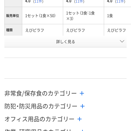
4.0
4.0
4.0
（
11件
）
（
11件
）
（
11件
）
1セット（3食：1食
1セット（1食×50）
1食
販売単位
×3）
えびピラフ
えびピラフ
えびピラフ
種類
お申込番
詳しく見る
1980417
3112922
3112913
号
入荷待ち
あり
あり
在庫
8月7日（金）予定
8月8日（土）
8月8日（土）
お届け日
非常食/保存食のカテゴリー
数量
数量
数量
防犯・防災用品のカテゴリー
カゴへ
カゴへ
カ
オフィス用品のカテゴリー