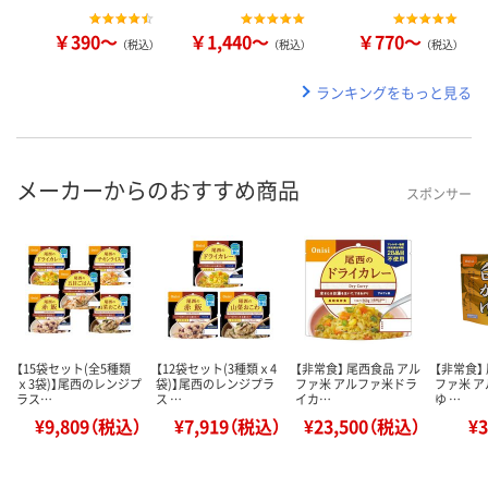
￥390～
￥1,440～
￥770～
（税込）
（税込）
（税込）
ランキングをもっと見る
メーカーからのおすすめ商品
スポンサー
【15袋セット(全5種類
【12袋セット(3種類ｘ4
【非常食】 尾西食品 アル
【非常食】
ｘ3袋)】尾西のレンジプ
袋)】尾西のレンジプラ
ファ米 アルファ米ドラ
ファ米 
ラス…
ス …
イカ…
ゆ …
¥9,809（税込）
¥7,919（税込）
¥23,500（税込）
¥