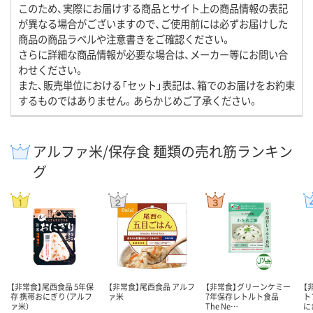
このため、実際にお届けする商品とサイト上の商品情報の表記
が異なる場合がございますので、ご使用前には必ずお届けした
商品の商品ラベルや注意書きをご確認ください。
さらに詳細な商品情報が必要な場合は、メーカー等にお問い合
わせください。
また、販売単位における「セット」表記は、箱でのお届けをお約束
するものではありません。あらかじめご了承ください。
アルファ米/保存食 麺類の売れ筋ランキン
グ
【非常食】尾西食品 5年保
【非常食】尾西食品 アルフ
【非常食】グリーンケミー
【
存 携帯おにぎり（アルフ
ァ米
7年保存レトルト食品
ト
ァ米）
The Ne…
に