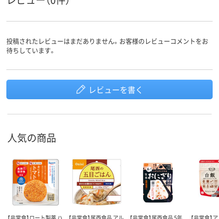
投稿されたレビューはまだありません。お客様のレビューコメントをお
待ちしています。
レビューを書く
人気の商品
【非常食】ロート製薬 ハ
【非常食】尾西食品 アル
【非常食】尾西食品 5年
【非常食】