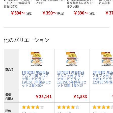
ートフード5年常温保
ファ米
保存 携帯おにぎり（ア
品 安心米
存おにぎり
ルファ米）
￥594～
￥390～
￥390～
￥3
（税込）
（税込）
（税込）
他のバリエーション
商品名
【非常食】 尾西食品
【非常食】 尾西食品
【非常食】 尾
アルファ米 アルフ
アルファ米 アルフ
アルファ米 
ァ米エビピラフ
ァ米エビピラフ
ァ米エビピラ
1201SE 5年保存 1セ
1201SE 5年保存 1セ
1201SE 5年
ット（1食×50）
ット（3食：1食×3）
価格
￥25,141
￥1,583
(税込)
評価