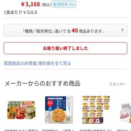
￥3,168
軽減税率 8%
（税込）
1食あたり￥316.8
40
「種類」「販売単位」 違いで 全
商品あります。
お取り扱い終了しました
尾西食品の非常食/保存食を全て見る
メーカーからのおすすめ商品
スポンサー
【非常食】 カゴメ 野菜の
【非常食】ロート製薬 ハ
【非常食】 尾西食品 アル
【防災セッ