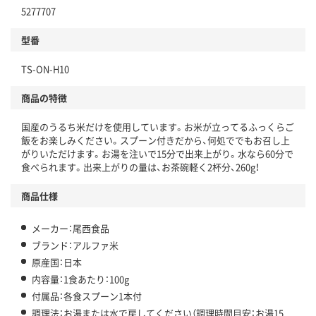
5277707
型番
TS-ON-H10
商品の特徴
国産のうるち米だけを使用しています。お米が立ってるふっくらご
飯をお楽しみください。スプーン付きだから、何処ででもお召し上
がりいただけます。お湯を注いで15分で出来上がり。水なら60分で
食べられます。出来上がりの量は、お茶碗軽く2杯分、260g！
商品仕様
メーカー：尾西食品
ブランド：アルファ米
原産国：日本
内容量：1食あたり：100g
付属品：各食スプーン1本付
調理法：お湯または水で戻してください（調理時間目安：お湯15