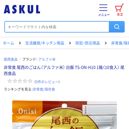
カゴ
メニュー
ホーム
生活雑貨/キッチン用品
防犯・防災用品
非常食/保
尾西食品
ブランド：
アルファ米
非常食 尾西のごはん（アルファ米） 白飯 TS-ON-H10 1箱（10食入） 尾
西食品
（
0
件のレビュー
）
ランキングを見る：
非常食/保存食