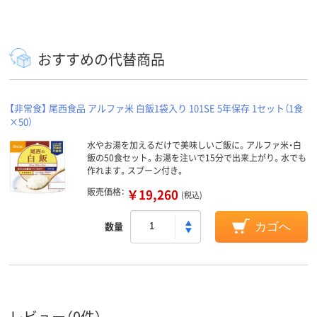
おすすめの代替商品
【非常食】 尾西食品 アルファ米 白飯1袋入り 101SE 5年保存 1セット（1食
×50）
水やお湯を加えるだけで美味しいご飯に。アルファ米・白
飯の50食セット。お湯を注いで15分で出来上がり。水でも
作れます。スプーン付き。
販売価格：
￥19,260
(税込)
数量
カゴへ
レビュー（0件）