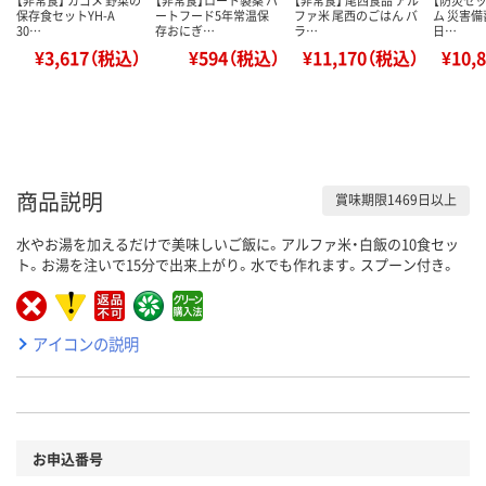
保存食セットYH-A
ートフード5年常温保
ファ米 尾西のごはん バ
ム 災害備
30…
存おにぎ…
ラ…
日…
¥3,617（税込）
¥594（税込）
¥11,170（税込）
¥10,
商品説明
賞味期限1469日以上
水やお湯を加えるだけで美味しいご飯に。アルファ米・白飯の10食セッ
ト。お湯を注いで15分で出来上がり。水でも作れます。スプーン付き。
アイコンの説明
お申込番号