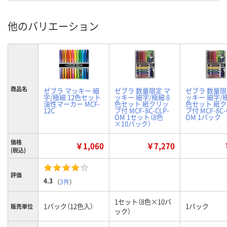
他のバリエーション
商品名
ゼブラ マッキー 細
ゼブラ 数量限定 マ
ゼブラ 数量限
字/極細 12色セット
ッキー 細字/極細 8
ッキー 細字/極
油性マーカー MCF-
色セット 紙クリッ
色セット 紙
12C
プ付 MCF-8C-CLP-
プ付 MCF-8C-
OM 1セット（8色
OM 1パック
×10パック）
価格
￥1,060
￥7,270
(税込)
評価
4.3
（
3件
）
1セット（8色×10パ
1パック（12色入）
1パック
販売単位
ック）