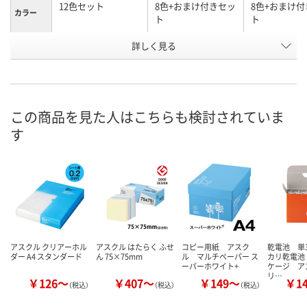
12色セット
8色+おまけ付きセッ
8色+おまけ
カラー
ト
ト
お申込番
詳しく見る
P282724
XN21035
XN21037
号
あり
あり
あり
在庫
8月10日（月）
8月11日（火）
8月11日（火）
お届け日
この商品を見た人はこちらも検討されていま
す
数量
数量
数量
カゴへ
カゴへ
カ
アスクル クリアーホル
アスクル はたらく ふせ
コピー用紙 アスク
乾電池 単
ダー A4 スタンダード
ん 75×75mm
ル マルチペーパー ス
カリ乾電池
ーパーホワイト+
ケージ ア
リ…
￥126～
￥407～
￥149～
￥1
（税込）
（税込）
（税込）