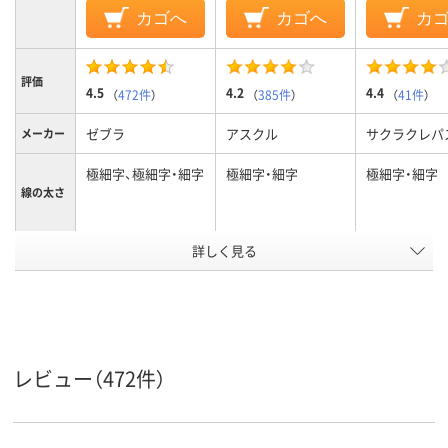
カゴへ
カゴへ
カ
評価
4.5
4.2
4.4
（
472件
）
（
385件
）
（
41件
）
ゼブラ
アスクル
サクラクレパ
メーカー
極細字、極細字・細字
極細字・細字
極細字・細字
線の太さ
詳しく見る
黒
ブラック
インク色
キャップ
キャップ
キャップ、黒（
細）、ツインタ
タイプ
油性染料インク
油性インク(アルコ
油性インク
インク種
レビュー（472件）
類
ール系)
ツイン
ツイン
ツイン
形状