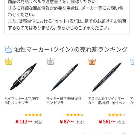
商品の商品ラベルや注意書きをご確認ください。
さらに詳細な商品情報が必要な場合は、メーカー等にお問い合
わせください。
また、販売単位における「セット」表記は、箱でのお届けをお約束
するものではありません。あらかじめご了承ください。
油性マーカー（ツイン）の売れ筋ランキング
ハイマッキー 太字/細字
マッキー 細字/極細 油性
アスクル油性ツインマー
ア
油性ペン ゼブラ
ペン ゼブラ
カー 細/極細 油性ペン
カ
￥112～
￥87～
￥561～
（税込）
（税込）
（税込）