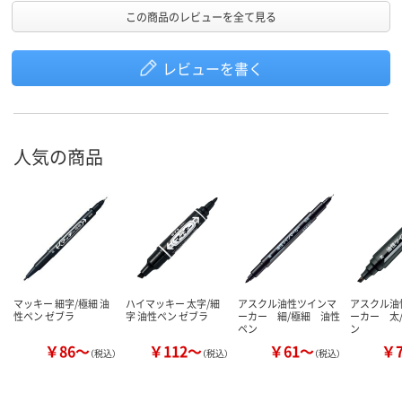
この商品のレビューを全て見る
レビューを書く
人気の商品
マッキー 細字/極細 油
ハイマッキー 太字/細
アスクル油性ツインマ
アスクル油
性ペン ゼブラ
字 油性ペン ゼブラ
ーカー 細/極細 油性
ーカー 太
ペン
ン
￥86～
￥112～
￥61～
￥
（税込）
（税込）
（税込）