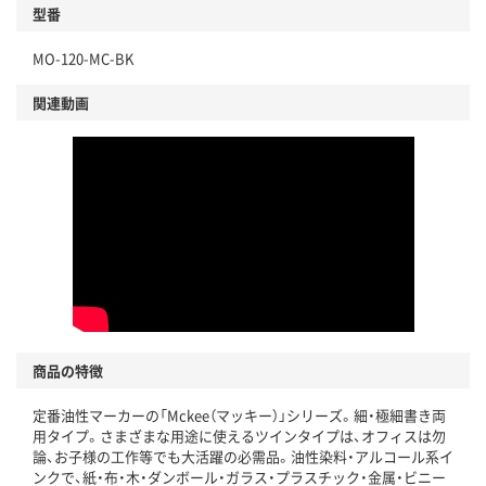
型番
独自の回収スキームがある
仕組
MO-120-MC-BK
アスクルで資源循環している
関連動画
温室効果ガスなどの削減
この商品の環境配慮ポイントです。下記商品詳細「
アスクル商品環境スコア詳細／加点項目
」で確認できます。
商品の特徴
定番油性マーカーの「Mckee（マッキー）」シリーズ。細・極細書き両
用タイプ。さまざまな用途に使えるツインタイプは、オフィスは勿
論、お子様の工作等でも大活躍の必需品。油性染料・アルコール系イ
ンクで、紙・布・木・ダンボール・ガラス・プラスチック・金属・ビニー