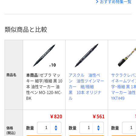
おすすめ特集一覧
類似商品と比較
本商品：
ゼブラ マッ
アスクル 油性ペ
サクラクレパ
商品名
キー 細字/極細 黒 10
ン 油性ツインマー
イネームツイ
本 油性マーカー 油
カー 細/極細
字・極細 黒 1
性ペン MO-120-MC-
黒 10本 オリジナ
マーカー 油
BK
ル
YKT#49
￥820
￥561
数量
数量
数量
価格
(税込)