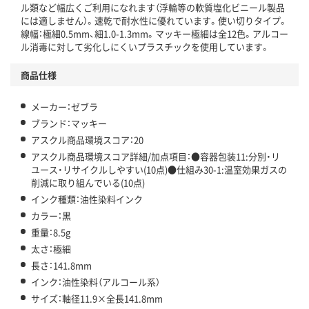
ル類など幅広くご利用になれます（浮輪等の軟質塩化ビニール製品
には適しません）。速乾で耐水性に優れています。使い切りタイプ。
線幅：極細0.5mm、細1.0-1.3mm。マッキー極細は全12色。アルコー
ル消毒に対して劣化しにくいプラスチックを使用しています。
商品仕様
メーカー：ゼブラ
ブランド：マッキー
アスクル商品環境スコア：20
アスクル商品環境スコア詳細/加点項目：●容器包装11:分別・リ
ユース・リサイクルしやすい(10点)●仕組み30-1:温室効果ガスの
削減に取り組んでいる(10点)
インク種類：油性染料インク
カラー：黒
重量：8.5g
太さ：極細
長さ：141.8mm
インク：油性染料（アルコール系）
サイズ：軸径11.9×全長141.8mm