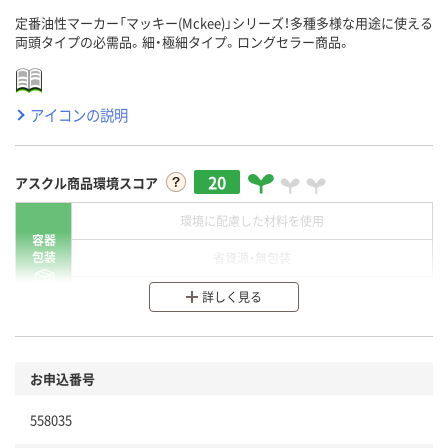
定番油性マーカー「マッキー(Mckee)」シリーズ！多種多様な用途に使える
両頭タイプの必需品。細・極細タイプ。ロングセラー商品。
アイコンの説明
20
アスクル商品環境スコア
環境に配慮した材料を使用
容器
包装
省資源・無包装
分別・リサイクルしやすい設計
詳しく見る
環境に配慮した材料を使用
商品
お申込番号
本体
省資源・省エネ・節水
558035
分別・リサイクルしやすい設計