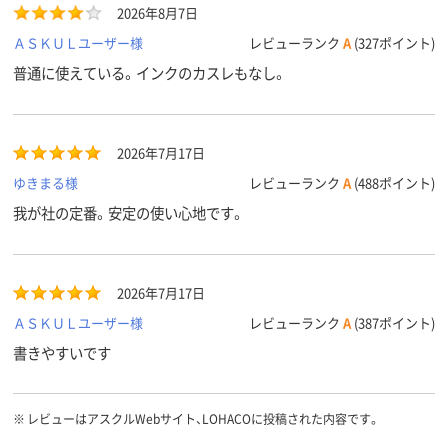
2026年8月7日
8.5g
質量
ＡＳＫＵＬユーザー様
レビューランク
A
(327ポイント)
アスクル
普通に使えている。インクのカスレもなし。
商品環境
20
70
スコア
2026年7月17日
ゆきまる様
レビューランク
A
(488ポイント)
我が社の定番。安定の使い心地です。
2026年7月17日
ＡＳＫＵＬユーザー様
レビューランク
A
(387ポイント)
書きやすいです
※
レビューはアスクルWebサイト、LOHACOに投稿された内容です。