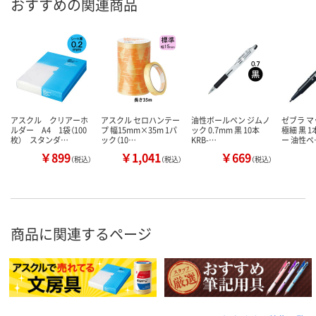
おすすめの関連商品
アスクル クリアーホ
アスクル セロハンテー
油性ボールペン ジムノ
ゼブラ マ
ルダー A4 1袋（100
プ 幅15mm×35m 1パ
ック 0.7mm 黒 10本
極細 黒 
枚） スタンダ…
ック（10…
KRB-…
ー 油性ペ
￥899
￥1,041
￥669
（税込）
（税込）
（税込）
商品に関連するページ