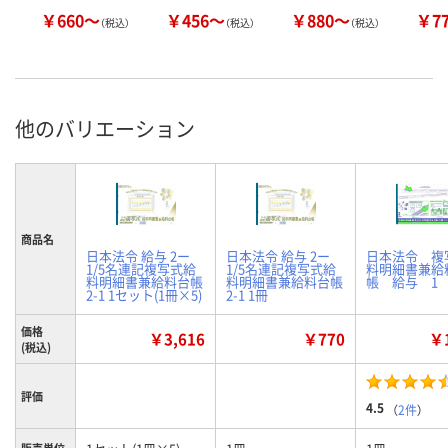
￥660～
￥456～
￥880～
￥7
（税込）
（税込）
（税込）
他のバリエーション
商品名
日本法令 給与 2ー
日本法令 給与 2ー
日本法令 複
1/5名連記複写式給
1/5名連記複写式給
料明細書兼給
料明細書兼給料台帳
料明細書兼給料台帳
帳 給与 1
2-1 1セット(1冊×5)
2-1 1冊
価格
￥3,616
￥770
￥1
(税込)
評価
4.5
（
2件
）