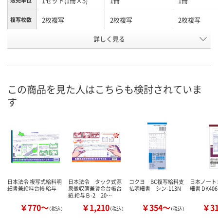
1セット(1冊×5)
1冊
1冊
販売単位
2枚複写
2枚複写
2枚複写
複写枚数
お申込番
詳しく見る
HK27028
671060
671041
号
1点
9点
9点
在庫
8月11日（火）
8月11日（火）
8月11日（火）
お届け日
この商品を見た人はこちらも検討されていま
す
数量
数量
数量
カゴへ
カゴへ
カ
日本法令 複写式給料明
日本法令 タック式源
コクヨ BC複写給料支
日本ノート
細書兼給料台帳 給与
泉徴収簿兼賃金台帳台
払明細書 シン-113N
細書 DK406
紙 給与Ｂ-2 20…
￥770～
￥1,210
￥354～
￥3
（税込）
（税込）
（税込）