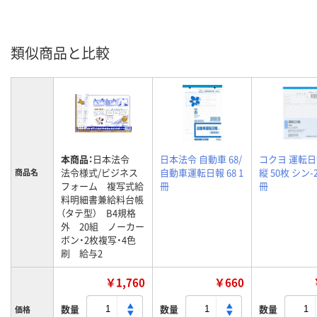
類似商品と比較
本商品：
日本法令
日本法令 自動車 68/
コクヨ 運転日
法令様式/ビジネス
自動車運転日報 68 1
縦 50枚 シン-2
商品名
フォーム 複写式給
冊
冊
料明細書兼給料台帳
（タテ型） B4規格
外 20組 ノーカー
ボン・2枚複写・4色
刷 給与2
￥1,760
￥660
数量
数量
数量
価格