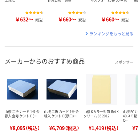
上質紙
作業日報 労務
ネスフォーム 書 B6 単票
連
￥632～
￥660～
￥660～
（税込）
（税込）
（税込）
ランキングをもっと見る
メーカーからのおすすめ商品
スポンサー
山櫻 二折 カード 1号 金
山櫻 二折 カード 1号 金
山櫻 Kカラー封筒 角4 K
山櫻 EC
縁入 金寿 ケント D(…
縁入 ケント D(厚口)…
クリーム 85 2012…
40 スミ貼
C…
¥8,095（税込）
¥6,709（税込）
¥1,419（税込）
¥