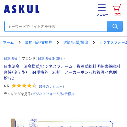
カゴ
メニュー
ホーム
事務用品/文房具
封筒/伝票/帳簿
ビジネスフォー
日本法令
ブランド：
日本法令（HOREI）
日本法令 法令様式/ビジネスフォーム 複写式給料明細書兼給料
台帳（タテ型） B4規格外 20組 ノーカーボン・2枚複写・4色刷
給与2
4.6
（
9
件のレビュー
）
ランキングを見る：
ビジネスフォーム/法令様式