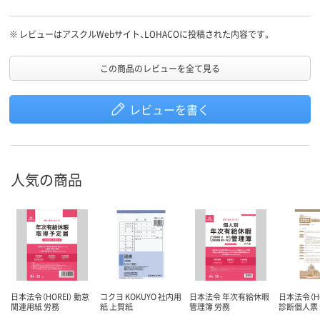
※
レビューはアスクルWebサイト、LOHACOに投稿された内容です。
この商品のレビューを全て見る
レビューを書く
人気の商品
日本法令（HOREI） 勤怠
コクヨ KOKUYO 社内用
日本法令 年次有給休暇
日本法令（HO
関連用紙 労務
紙 上質紙
管理簿 労務
診断個人票