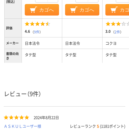
(税込)
カゴへ
カゴへ
カ
評価
4.6
3.0
（
9件
）
（
2件
）
日本法令
日本法令
コクヨ
メーカー
書類の向
タテ型
タテ型
タテ型
き
2枚
複写枚数
レビュー（9件）
2024年8月22日
ＡＳＫＵＬユーザー様
レビューランク
S
(1181ポイント)