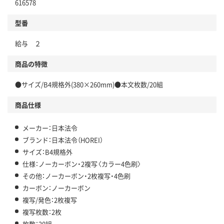
616578
型番
給与 ２
商品の特徴
●サイズ/B4規格外(380×260mm)●本文枚数/20組
商品仕様
メーカー：日本法令
ブランド：日本法令（HOREI）
サイズ：B4規格外
仕様：ノーカーボン・2複写〈カラー4色刷〉
その他：ノーカーボン・2枚複写・4色刷
カーボン：ノーカーボン
複写/発色：2枚複写
複写枚数：2枚
枚数：20組