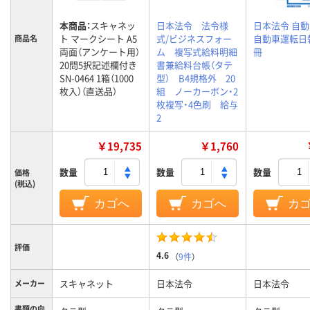
本商品：
スキャネッ
日本法令 法令様
日本法令 自動車
ト マークシート A5
式/ビジネスフォー
自動車運転日報 
商品名
両面（アンケート用）
ム 複写式給料明細
冊
20問5択記述欄付き
書兼給料台帳（タテ
SN-0464 1箱（1000
型） B4規格外 20
枚入）（直送品）
組 ノーカーボン・2
枚複写・4色刷 給与
2
￥19,735
￥1,760
数量
数量
数量
価格
(税込)
カゴへ
カゴへ
カ
評価
4.6
（
9件
）
スキャネット
日本法令
日本法令
メーカー
書類の向