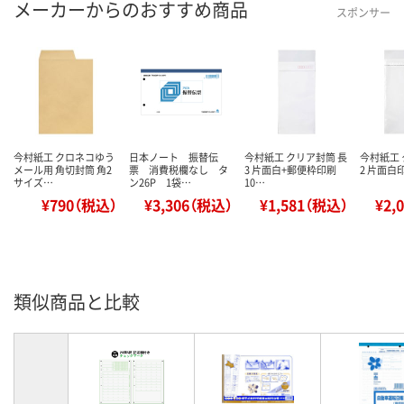
メーカーからのおすすめ商品
スポンサー
今村紙工 クロネコゆう
日本ノート 振替伝
今村紙工 クリア封筒 長
今村紙工 
メール用 角切封筒 角2
票 消費税欄なし タ
3 片面白+郵便枠印刷
2 片面白印
サイズ…
ン26P 1袋…
10…
¥790（税込）
¥3,306（税込）
¥1,581（税込）
¥2,
類似商品と比較