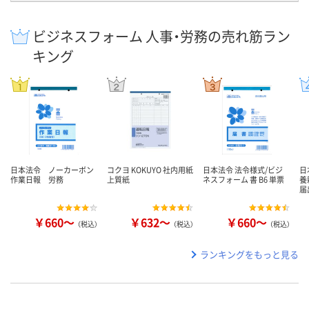
ビジネスフォーム 人事・労務の売れ筋ラン
キング
日本法令 ノーカーボン
コクヨ KOKUYO 社内用紙
日本法令 法令様式/ビジ
日
作業日報 労務
上質紙
ネスフォーム 書 B6 単票
養
届
￥660～
￥632～
￥660～
（税込）
（税込）
（税込）
ランキングをもっと見る