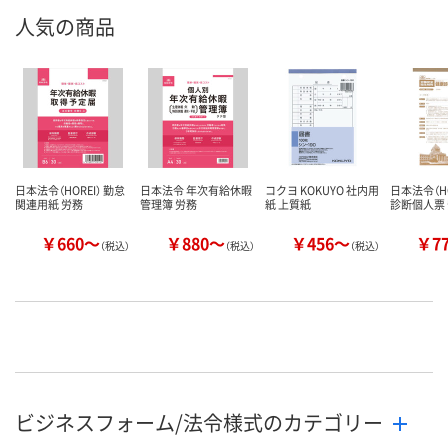
人気の商品
日本法令（HOREI） 勤怠
日本法令 年次有給休暇
コクヨ KOKUYO 社内用
日本法令（HO
関連用紙 労務
管理簿 労務
紙 上質紙
診断個人票
￥660～
￥880～
￥456～
￥7
（税込）
（税込）
（税込）
ビジネスフォーム/法令様式のカテゴリー