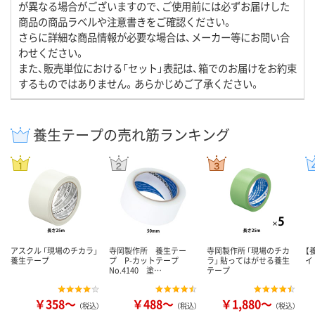
が異なる場合がございますので、ご使用前には必ずお届けした
商品の商品ラベルや注意書きをご確認ください。
さらに詳細な商品情報が必要な場合は、メーカー等にお問い合
わせください。
また、販売単位における「セット」表記は、箱でのお届けをお約束
するものではありません。あらかじめご了承ください。
養生テープの売れ筋ランキング
アスクル 「現場のチカラ」
寺岡製作所 養生テー
寺岡製作所 「現場のチカ
【
養生テープ
プ P-カットテープ
ラ」 貼ってはがせる養生
イ
No.4140 塗…
テープ
￥358～
￥488～
￥1,880～
（税込）
（税込）
（税込）