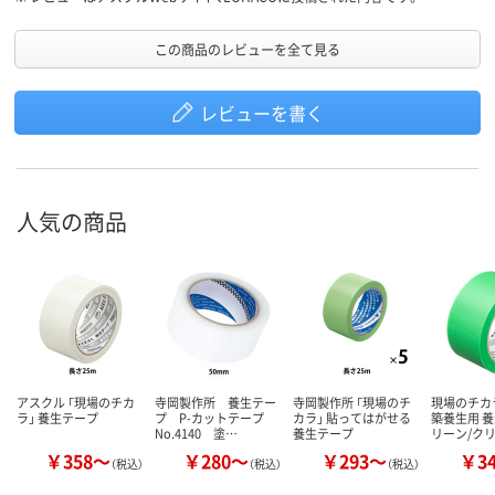
この商品のレビューを全て見る
レビューを書く
人気の商品
アスクル 「現場のチカ
寺岡製作所 養生テー
寺岡製作所 「現場のチ
現場のチカ
ラ」 養生テープ
プ P-カットテープ
カラ」 貼ってはがせる
築養生用 養
No.4140 塗…
養生テープ
リーン/ク
￥358～
￥280～
￥293～
￥3
（税込）
（税込）
（税込）