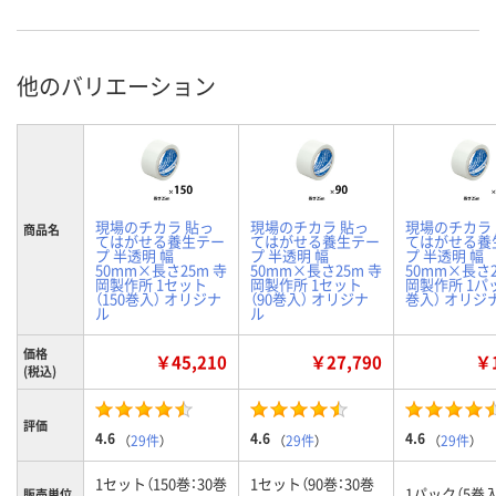
他のバリエーション
現場のチカラ 貼っ
現場のチカラ 貼っ
現場のチカラ
商品名
てはがせる養生テー
てはがせる養生テー
てはがせる養
プ 半透明 幅
プ 半透明 幅
プ 半透明 幅
50mm×長さ25m 寺
50mm×長さ25m 寺
50mm×長さ2
岡製作所 1セット
岡製作所 1セット
岡製作所 1パ
（150巻入） オリジナ
（90巻入） オリジナ
巻入） オリジ
ル
ル
価格
￥45,210
￥27,790
￥1
(税込)
評価
4.6
4.6
4.6
（
29件
）
（
29件
）
（
29件
）
1セット（150巻：30巻
1セット（90巻：30巻
1パック（5巻入
販売単位