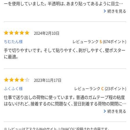
ーを使用していました。半透明は、あまり貼ってあるように目立た
ないので、気に入りました。巻の長さも大容量で、すぐ無くなる事も
続きを見る
なくお得です。
2024年2月10日
ちむたん様
レビューランク
S
(674ポイント)
手で切りやすいです。そして貼りやすく、剥がしやすく、壁ポスター
に最適。
2023年11月17日
ふくふく様
レビューランク
C
(23ポイント)
仕事で送り出しの荷物に使っています。普通のガムテープ程の粘度
はないけれど、接着するのに問題なく、翌日到着する荷物の開閉に
も、袋や箱がボロボロになることなく、使いまわす事が出来て便利で
続きを見る
す。
※
レビューはアスクルWebサイト、LOHACOに投稿された内容です。