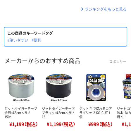
ランキングをもっと見る
この商品のキーワードタグ
#使いやすい
#便利
メーカーからのおすすめ商品
スポンサー
ジット タイガーテープ
ジット タイガーテープ
ジット 手で切れるコア
ジット 
透明 幅5cm×長さ
ブラック 幅5cm×長さ
ラグリップ KG-CUT 1
防水・防カ
150c…
15…
個
明 K…
¥1,199（税込）
¥1,199（税込）
¥999（税込）
¥1,