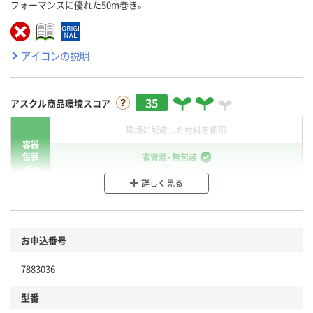
フォーマンスに優れた50m巻き。
アイコンの説明
35
アスクル商品環境スコア
環境に配慮した材料を使用
容器
包装
省資源・無包装
詳しく見る
分別・リサイクルしやすい設計
環境に配慮した材料を使用
商品
お申込番号
本体
省資源・省エネ・節水
7883036
分別・リサイクルしやすい設計
型番
独自の回収スキームがある