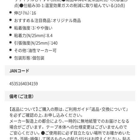
点)●仕組み30-1:温室効果ガスの削減に取り組んでいる(10点)
伸び（%）：16
おすすめ＆注目商品：オリジナル商品
粘着強度：3：やや強い
粘着力(N/25mm)：8.4
引張強度(N/25mm)：140
その他：油性マーカー可
包装形態：個包装
JANコード
4535164034159
備考（ご注意）
【返品について】ご購入の際は、ご利用ガイド「返品・交換について」
を必ずご確認の上、お申し込みください。
メーカー製造上の都合により、一時的に無地紙管でのお届けとなる
場合がございます。 テープ本体への仕様変更はございませんので
ご安心ください。●ご使用前に必ず目立たない場所でお確かめいた
だき、汚損・損傷して困るものへの貼り付けはお控えください。貼る