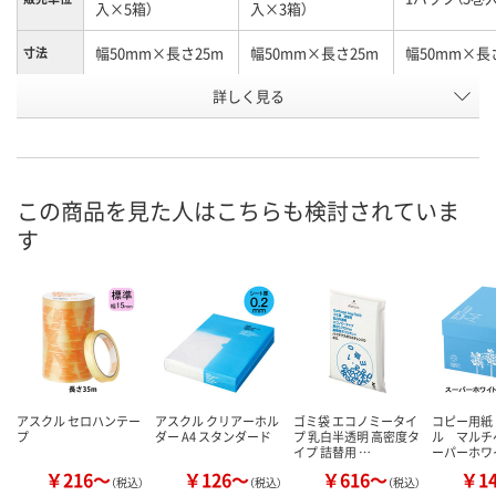
入×5箱）
入×3箱）
幅50mm×長さ25m
幅50mm×長さ25m
幅50mm×長
寸法
詳しく見る
半透明
半透明
半透明
カラー
お申込番
9522427
1212141
7883018
号
あり
あり
あり
在庫
この商品を見た人はこちらも検討されていま
す
8月10日（月）
8月10日（月）
8月10日（月）
お届け日
数量
数量
数量
カゴへ
カゴへ
カ
アスクル セロハンテー
アスクル クリアーホル
ゴミ袋 エコノミータイ
コピー用紙
プ
ダー A4 スタンダード
プ 乳白半透明 高密度タ
ル マルチ
イプ 詰替用 …
ーパーホワ
￥216～
￥126～
￥616～
￥1
（税込）
（税込）
（税込）