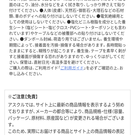
面のほこり、油分、水分などをよく拭き取り、しっかり押さえて貼り
付けてください。●人体（皮膚）、天然石・御影石・大理石などの石材
類、車のボディへの貼り付けはしないでください。●電気絶縁用と
しての使用はしないでください。●塩化ビニル樹脂を成分とした養
生シート（塩ビシート・塩ビクロス・PVCシート・ターポリンとも言わ
れています）やケーブルなどの被覆部への貼り付けはしないでくだ
さい。●ダンボール封緘、荷造り用ではございません。養生環境や
期間によって、接着面を汚損・損傷する場合があります。長時間貼っ
たままにすると、糊残りが起こります。養生後、テープを素早く剥が
すと接着面が損傷する恐れがありますので、ゆっくりはがしてくだ
さい。保管は、直射日光・高温多湿を避けてください。
ご購入の際は、ご利用ガイド「
ご利用ガイド
」を必ずご確認の上、お
申し込みください。
※ご注意【免責】
アスクルでは、サイト上に最新の商品情報を表示するよう努め
ておりますが、メーカーの都合等により、商品規格・仕様（容量、
パッケージ、原材料、原産国など）が変更される場合がございま
す。
このため、実際にお届けする商品とサイト上の商品情報の表記