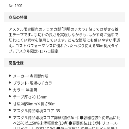
No.1901
仕組
アスクルで資源循環している
商品の特徴
温室効果ガスなどの削減
アスクル限定販売のテラオカ製「現場のチカラ」 貼ってはがせる養
この商品の環境配慮ポイントです。下記商品詳細「
生テープです。手切れの良さを実現しながらも、はがす時に途中で
アスクル商品環境スコア詳細／加点項目
」で確認できます。
切れにくい素材を使用しています。どんな箇所にも使いやすい半透
明。コストパフォーマンスに優れた、たっぷり使える50m長尺タイ
プ。アスクル限定・ロハコ限定
商品仕様
メーカー：寺岡製作所
ブランド：現場のチカラ
カラー：半透明
テープ厚さ：0.13mm
寸法：幅50mm×長さ50m
アスクル商品環境スコア：35
アスクル商品環境スコア詳細/加点項目：●容器包装9:従来品に比
べ25％以上50％未満軽量化(10点)●容器包装11:分別・リユース・
リサイクルしやすい(10点)●商品本体24:従来品に比べ大容量(5