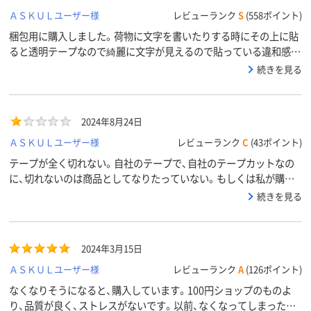
ＡＳＫＵＬユーザー様
レビューランク
S
(558ポイント)
梱包用に購入しました。荷物に文字を書いたりする時にその上に貼
ると透明テープなので綺麗に文字が見えるので貼っている違和感が
無くとてもいいと思います。カッター付を購入したのですが幅広の
続きを見る
テープだと上手にカットしないと手を怪我しそうだなと思いまし
た。よく切れる方だと思います。
2024年8月24日
ＡＳＫＵＬユーザー様
レビューランク
C
(43ポイント)
テープが全く切れない。自社のテープで、自社のテープカットなの
に、切れないのは商品としてなりたっていない。もしくは私が購入
したものが欠陥商品なのかも知れません。
続きを見る
2024年3月15日
ＡＳＫＵＬユーザー様
レビューランク
A
(126ポイント)
なくなりそうになると、購入しています。100円ショップのものよ
り、品質が良く、ストレスがないです。以前、なくなってしまった時