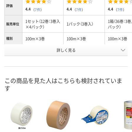
評価
4.4
4.4
4.4
（
7件
）
（
7件
）
（
7件
）
1セット（12巻：3巻入
1箱（36巻：3
1パック（3巻入）
販売単位
×4パック）
パック）
100m×3巻
100m×3巻
100m×3巻
種別
商品タイ
詳しく見る
カッターなし
カッターなし
カッターなし
プ
お申込番
8267956
8206290
8271430
号
この商品を見た人はこちらも検討されていま
あり
あり
あり
在庫
す
8月8日（土）
8月8日（土）
8月8日（土）
お届け日
数量
数量
数量
カゴへ
カゴへ
カ