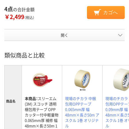
4点
の合計金額
カゴへ
￥2,499
（税込）
開く
類似商品と比較
本商品：
スリーエム
現場のチカラ 中梱
現場のチカラ
商品名
(3M) スコッチ 透明
包用OPPテープ
包用OPPテー
梱包用テープ OPP
0.065mm厚 幅
0.09mm厚 幅
カッター付中軽量物
48mm×長さ50m ア
48mm×長さ5
0.065mm厚 補修 幅
スクル 1巻 オリジナ
スクル 1巻 
48mm×長さ50m 1
ル
ル