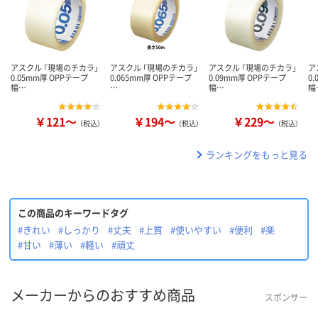
アスクル 「現場のチカラ」
アスクル 「現場のチカラ」
アスクル 「現場のチカラ」
ア
0.05mm厚 OPPテープ
0.065mm厚 OPPテープ
0.09mm厚 OPPテープ
0
幅…
…
幅…
幅
￥121～
￥194～
￥229～
（税込）
（税込）
（税込）
ランキングをもっと見る
この商品のキーワードタグ
#きれい
#しっかり
#丈夫
#上質
#使いやすい
#便利
#楽
#甘い
#薄い
#軽い
#頑丈
メーカーからのおすすめ商品
スポンサー