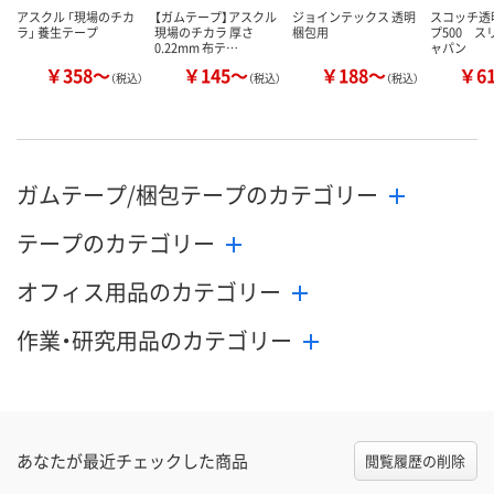
アスクル 「現場のチカ
【ガムテープ】アスクル
ジョインテックス 透明
スコッチ透
ラ」 養生テープ
現場のチカラ 厚さ
梱包用
プ500 ス
0.22mm 布テ…
ャパン
￥358～
￥145～
￥188～
￥6
（税込）
（税込）
（税込）
ガムテープ/梱包テープのカテゴリー
テープのカテゴリー
オフィス用品のカテゴリー
作業・研究用品のカテゴリー
あなたが最近チェックした商品
閲覧履歴の削除