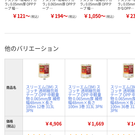
ラ」 0.05mm厚 OPPテ
ラ」 0.065mm厚 OPPテ
ラ」 0.05mm厚 OPPテ
ラ」 0.05
ープ 幅…
ープ …
ープ 幅…
かなOPP…
￥121～
￥194～
￥1,050～
￥2
（税込）
（税込）
（税込）
他のバリエーション
スリーエム(3M) ス
スリーエム(3M) ス
スリーエム(3M
商品名
コッチ 透明梱包用
コッチ 透明梱包用
コッチ 透明
テープ OPP 中軽量
テープ OPP 中軽量
テープ OPP 
物 0.065mm厚 補修
物 0.065mm厚 補修
物 0.065mm
幅48mm×長さ
幅48mm×長さ
幅48mm×長
100m 12巻 313L
100m 3巻 313L 3PN
100m 36巻 31
3PN
3PN
価格
￥4,906
￥1,669
￥14
(税込)