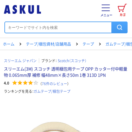
カゴ
メニュー
ホーム
テープ/梱包資材/店舗用品
テープ
ガムテープ/梱
スリーエム ジャパン
ブランド：
Scotch（スコッチ）
スリーエム(3M) スコッチ 透明梱包用テープ OPP カッター付中軽量
物 0.065mm厚 補修 幅48mm×長さ50m 1巻 313D 1PN
4.0
（
76
件のレビュー
）
ランキングを見る：
ガムテープ/梱包テープ