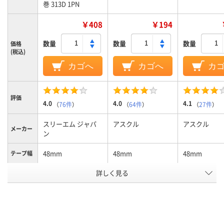
巻 313D 1PN
￥408
￥194
数量
数量
数量
価格
(税込)
カゴへ
カゴへ
カ
評価
4.0
4.0
4.1
（
76件
）
（
64件
）
（
27件
）
スリーエム ジャパ
アスクル
アスクル
メーカー
ン
48mm
48mm
48mm
テープ幅
詳しく見る
クリア(透明・半透明)
カラーグ
ループ
系
50m
長さ
アスクル