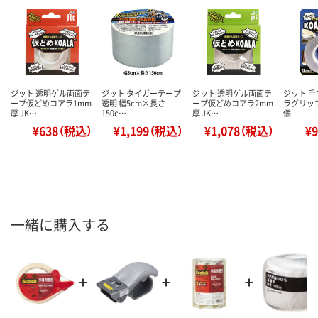
ジット 透明ゲル両面テ
ジット タイガーテープ
ジット 透明ゲル両面テ
ジット 
ープ仮どめコアラ1mm
透明 幅5cm×長さ
ープ仮どめコアラ2mm
ラグリップ 
厚 JK…
150c…
厚 JK…
個
¥638（税込）
¥1,199（税込）
¥1,078（税込）
¥
一緒に購入する