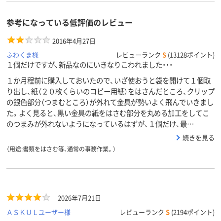
参考になっている低評価のレビュー
2016年4月27日
ふわくま様
レビューランク
S
(13128ポイント)
１個だけですが、新品なのにいきなりこわれました・・・
１か月程前に購入しておいたので、いざ使おうと袋を開けて１個取
り出し、紙（２０枚くらいのコピー用紙）をはさんだところ、クリップ
の銀色部分（つまむところ）が外れて金具が勢いよく飛んでいきまし
た。よく見ると、黒い金具の紙をはさむ部分を丸める加工をしてこ
のつまみが外れないようになっているはずが、１個だけ、最…
続きを見る
（用途:書類をはさむ等、通常の事務作業。）
2026年7月21日
ＡＳＫＵＬユーザー様
レビューランク
S
(2194ポイント)