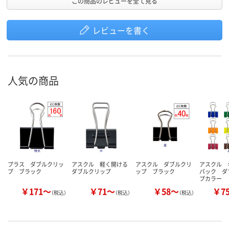
この商品のレビューを全て見る
レビューを書く
人気の商品
プラス ダブルクリッ
アスクル 軽く開ける
アスクル ダブルクリ
アスクル 
プ ブラック
ダブルクリップ
ップ ブラック
パック ダ
プカラー
￥171～
￥71～
￥58～
￥7
（税込）
（税込）
（税込）