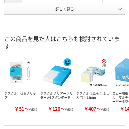
お申込番
詳しく見る
481898
8226274
826351
号
あり
あり
あり
在庫
8月8日（土）
8月8日（土）
8月8日（土）
お届け日
この商品を見た人はこちらも検討されていま
す
数量
数量
数量
カゴへ
カゴへ
カ
アスクル ゼムクリッ
アスクル クリアーホル
アスクル はたらく ふせ
コピー用紙
プ
ダー A4 スタンダード
ん 75×75mm
ル マルチ
ーパーホワ
￥51～
￥126～
￥407～
￥1
（税込）
（税込）
（税込）