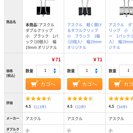
商品名
本商品：
アスクル
アスクル 軽く開け
アスクル ダ
ダブルクリップ
るダブルクリップ
リップ 小 
小 ブラック 1パ
小 ブラック 1箱
ー 1パック（
ック（10個入） 幅
（10個入） 幅19mm
入） 幅19mm
19mm オリジナル
オリジナル
ジナル
￥71
￥71
数量
数量
数量
価格
(税込)
カゴへ
カゴへ
カ
評価
4.5
4.5
4.5
（
113件
）
（
33件
）
（
34件
）
アスクル
アスクル
アスクル
メーカー
ダブルク
小
小
小