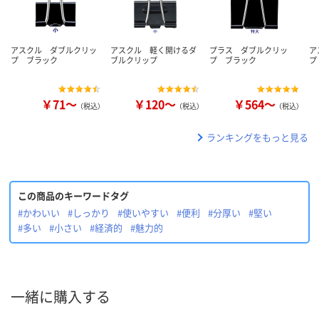
アスクル ダブルクリッ
アスクル 軽く開けるダ
プラス ダブルクリッ
ア
プ ブラック
ブルクリップ
プ ブラック
プ
￥71～
￥120～
￥564～
（税込）
（税込）
（税込）
ランキングをもっと見る
この商品のキーワードタグ
#かわいい
#しっかり
#使いやすい
#便利
#分厚い
#堅い
#多い
#小さい
#経済的
#魅力的
一緒に購入する