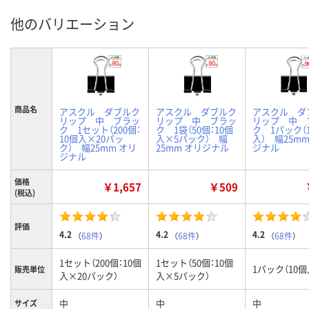
他のバリエーション
商品名
アスクル ダブルク
アスクル ダブルク
アスクル ダ
リップ 中 ブラッ
リップ 中 ブラッ
リップ 中 
ク 1セット（200個：
ク 1袋（50個：10個
ク 1パック（
10個入×20パッ
入×5パック） 幅
入） 幅25mm
ク） 幅25mm オリ
25mm オリジナル
ジナル
ジナル
価格
￥1,657
￥509
(税込)
評価
4.2
4.2
4.2
（
68件
）
（
68件
）
（
68件
）
1セット（200個：10個
1セット（50個：10個
1パック（10個
販売単位
入×20パック）
入×5パック）
中
中
中
サイズ