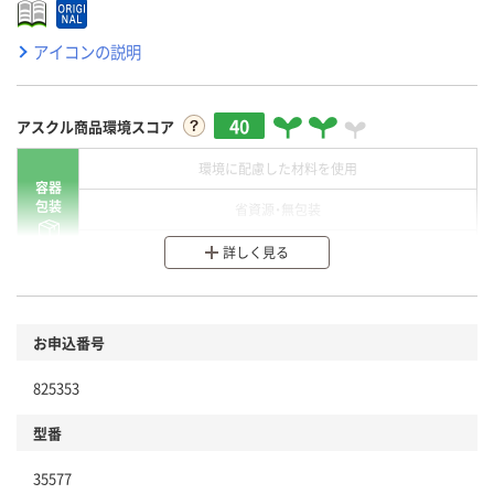
アイコンの説明
40
アスクル商品環境スコア
環境に配慮した材料を使用
容器
包装
省資源・無包装
分別・リサイクルしやすい設計
詳しく見る
環境に配慮した材料を使用
商品
お申込番号
本体
省資源・省エネ・節水
825353
分別・リサイクルしやすい設計
型番
独自の回収スキームがある
仕組
35577
アスクルで資源循環している