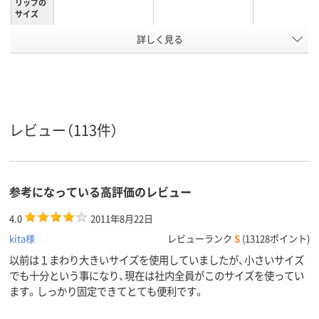
リップの
サイズ
詳しく見る
小
小
小
サイズ
ブラック系
ブラック系
シルバー系
カラーグ
ループ
50枚
50枚
50枚
とじ枚数
レビュー（113件）
スチール
スチール
スチール
材質
アスクル
参考になっている高評価のレビュー
商品環境
40
60
45
スコア
4.0
2011年8月22日
kita様
レビューランク
S
(13128ポイント)
以前は１まわり大きいサイズを使用していましたが、小さいサイズ
でも十分という事になり、現在は社内全員がこのサイズを使ってい
ます。しっかり固定できてとても便利です。