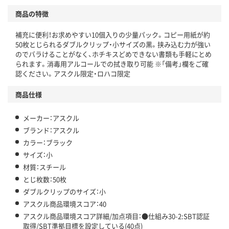
商品の特徴
温室効果ガスなどの削減
補充に便利！お求めやすい10個入りの少量パック。コピー用紙が約
この商品の環境配慮ポイントです。下記商品詳細「
50枚とじられるダブルクリップ・小サイズの黒。挟み込む力が強い
アスクル商品環境スコア詳細／加点項目
」で確認できます。
のでバラけることがなく、ホチキスどめできない書類も手軽にとめ
られます。消毒用アルコールでの拭き取り可能 ※「備考」欄をご確
認ください。アスクル限定・ロハコ限定
商品仕様
メーカー：アスクル
ブランド：アスクル
カラー：ブラック
サイズ：小
材質：スチール
とじ枚数：50枚
ダブルクリップのサイズ：小
アスクル商品環境スコア：40
アスクル商品環境スコア詳細/加点項目：●仕組み30-2:SBT認証
取得/SBT準拠目標を設定している(40点)