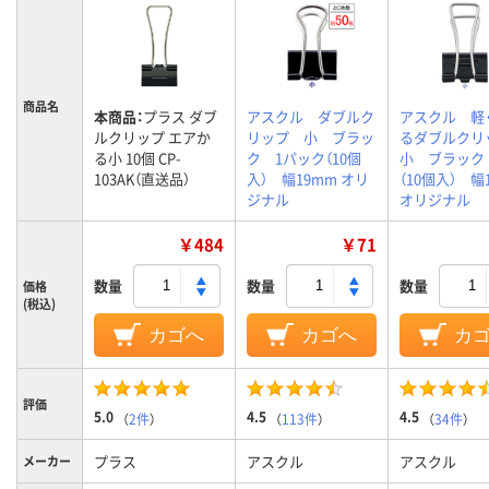
商品名
本商品：
プラス ダブ
アスクル ダブルク
アスクル 軽
ルクリップ エアか
リップ 小 ブラッ
るダブルク
る小 10個 CP-
ク 1パック（10個
小 ブラック
103AK（直送品）
入） 幅19mm オリ
（10個入） 幅
ジナル
オリジナル
￥484
￥71
数量
数量
数量
価格
(税込)
カゴへ
カゴへ
カ
評価
5.0
4.5
4.5
（
2件
）
（
113件
）
（
34件
）
プラス
アスクル
アスクル
メーカー