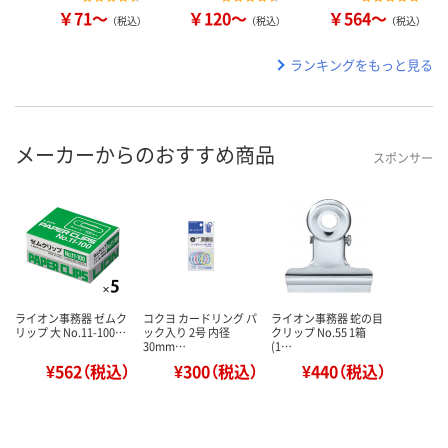
￥71～
￥120～
￥564～
（税込）
（税込）
（税込）
ランキングをもっと見る
メーカーからのおすすめ商品
スポンサー
ライオン事務器 ゼムク
コクヨ カードリング パ
ライオン事務器 蛇の目
リップ 大 No.11-100…
ック入り 2号 内径
クリップ No.55 1箱
30mm…
(1…
¥562（税込）
¥300（税込）
¥440（税込）