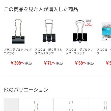
この商品を見た人が購入した商品
プラス ダブルクリップ
アスクル 軽く開ける
アスクル ダブルクリ
アスクル 
エアかる
ダブルクリップ
ップ ブラック
プ
￥308～
￥71～
￥58～
￥
（税込）
（税込）
（税込）
他のバリエーション