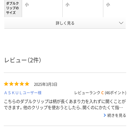
ダブルク
小
小
小
リップの
サイズ
詳しく見る
小
小
小
サイズ
50枚
50枚
50枚
とじ枚数
アスクル
商品環境
40
60
レビュー（2件）
スコア
2025年3月3日
ＡＳＫＵＬユーザー様
レビューランク
C
(46ポイント)
こちらのダブルクリップは柄が長くあまり力を入れずに開くことが
できます。他のクリップを使おうとしたら、開くのにかたくて指が
痛くなりました。こちら以外は使いたくありません。
続きを見る