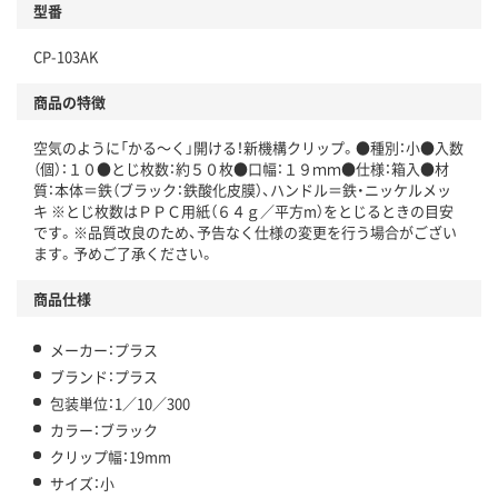
型番
CP-103AK
商品の特徴
空気のように「かる～く」開ける！新機構クリップ。●種別：小●入数
（個）：１０●とじ枚数：約５０枚●口幅：１９ｍｍ●仕様：箱入●材
質：本体＝鉄（ブラック：鉄酸化皮膜）、ハンドル＝鉄・ニッケルメッ
キ ※とじ枚数はＰＰＣ用紙（６４ｇ／平方m）をとじるときの目安
です。※品質改良のため、予告なく仕様の変更を行う場合がござい
ます。予めご了承ください。
商品仕様
メーカー：プラス
ブランド：プラス
包装単位：1／10／300
カラー：ブラック
クリップ幅：19mm
サイズ：小