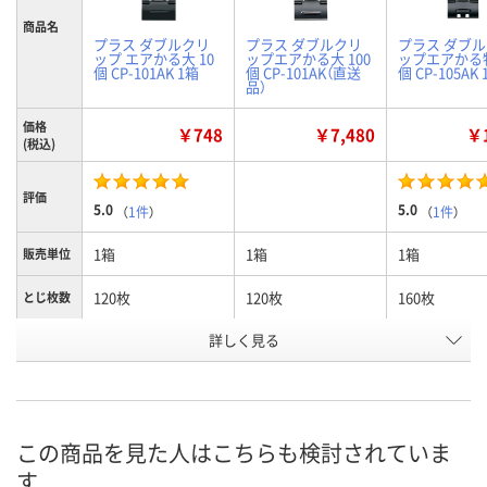
商品名
プラス ダブルクリ
プラス ダブルクリ
プラス ダブ
ップ エアかる大 10
ップエアかる大 100
ップエアかる
個 CP-101AK 1箱
個 CP-101AK（直送
個 CP-105AK
品）
価格
￥748
￥7,480
￥1
(税込)
評価
5.0
5.0
（
1件
）
（
1件
）
1箱
1箱
1箱
販売単位
120枚
120枚
160枚
とじ枚数
詳しく見る
大
大
特大
サイズ
お申込番
P827578
P828191
P827847
号
あり
あり
あり
在庫
この商品を見た人はこちらも検討されていま
す
8月13日（木）
8月25日（火）まで
8月13日（木）
お届け日