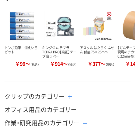
数量
数量
数量
カゴへ
カゴへ
カ
トンボ鉛筆 消えいろ
キングジム テプラ
アスクル はたらく ふせ
【ガムテー
ピット
TEPRA PRO【純正】テー
ん 付箋 75×25mm
現場のチカ
プ 白ラベ…
0.22mm 
￥99～
￥914～
￥377～
￥1
（税込）
（税込）
（税込）
クリップのカテゴリー
オフィス用品のカテゴリー
作業・研究用品のカテゴリー