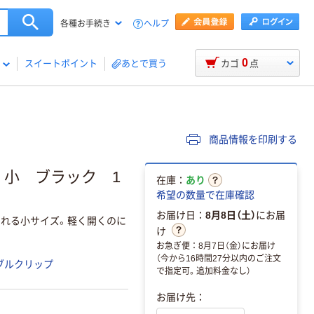
ヘルプ
各種お手続き
0
スイートポイント
あとで買う
カゴ
点
商品情報を印刷する
小 ブラック 1
在庫：
あり
希望の数量で在庫確認
お届け日：
8月8日（土）
にお届
られる小サイズ。軽く開くのに
け
お急ぎ便：8月7日（金）にお届け
（今から16時間27分以内のご注文
ブルクリップ
で指定可。追加料金なし）
お届け先：