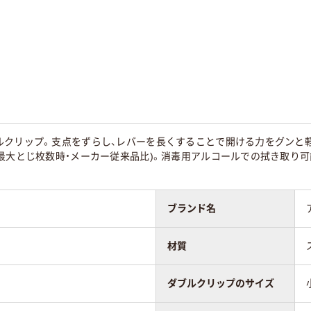
ック系
シルバー系
ブラック系
枚
50枚
コピー用紙約５０枚
ール
スチール
●ニッケルメッキ
45
ルクリップ。支点をずらし、レバーを長くすることで開ける力をグンと
最大とじ枚数時・メーカー従来品比)。消毒用アルコールでの拭き取り可
ブランド名
材質
ダブルクリップのサイズ