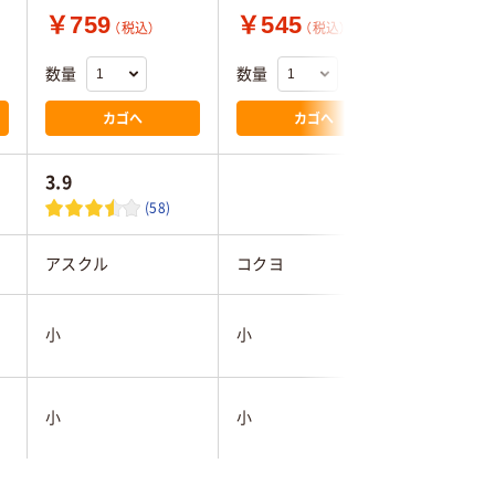
￥759
￥545
￥55
（税込）
（税込）
（
数量
数量
数量
カゴへ
カゴへ
3.9
(58)
アスクル
コクヨ
ベロス
小
小
小
小
小
小
マルチカラー／多色