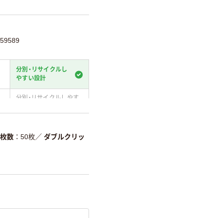
59589
分別・リサイクルし
やすい設計
分別・リサイクルしやす
い設計
温室効果ガスなどの
削減
枚数
50枚
／
ダブルクリッ
詳細「
アスクル商品環境スコ