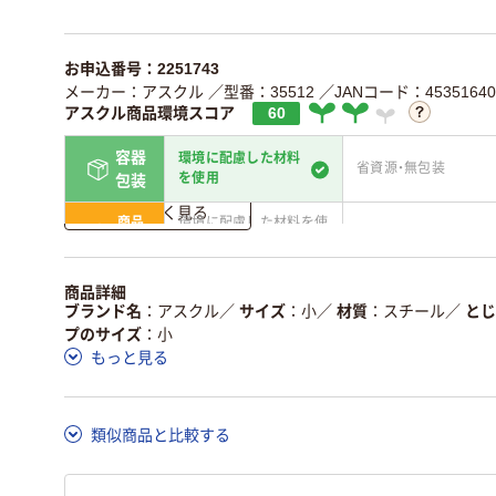
お申込番号：2251743
メーカー：アスクル
／型番：35512
／JANコード：45351640
アスクル商品環境スコア
60
容器
環境に配慮した材料
省資源・無包装
を使用
包装
詳しく見る
商品
環境に配慮した材料を使
省資源・省エネ・節水
本体
用
独自の回収スキームがあ
アスクルで資源循環し
商品詳細
仕組
る
ている
ブランド名
アスクル
／
サイズ
小
／
材質
スチール
／
とじ
プのサイズ
小
この商品の環境配慮ポイントです。詳しくはページ下部の商品
もっと見る
ア詳細／加点項目
」で確認できます。
類似商品と比較する