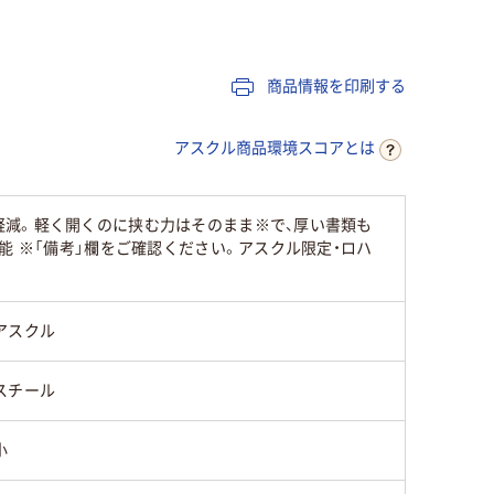
ブラック系
シルバー
セット
50枚
約40枚
60枚
商品情報を印刷する
スチール
スチール
スチール
アスクル商品環境スコアとは
50
軽減。軽く開くのに挟む力はそのまま※で、厚い書類も
能 ※「備考」欄をご確認ください。アスクル限定・ロハ
アスクル
スチール
小