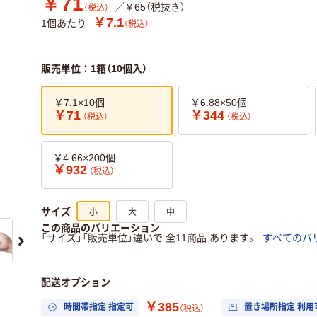
￥71
／￥65（税抜き）
（税込）
￥7.1
1個あたり
（税込）
販売単位：1箱（10個入）
￥7.1×10個
￥6.88×50個
￥71
￥344
（税込）
（税込）
￥4.66×200個
￥932
（税込）
小
大
中
サイズ
この商品のバリエーション
「サイズ」「販売単位」違いで 全11商品 あります。
すべてのバ
配送オプション
￥385
時間帯指定 指定可
置き場所指定 利用
（税込）