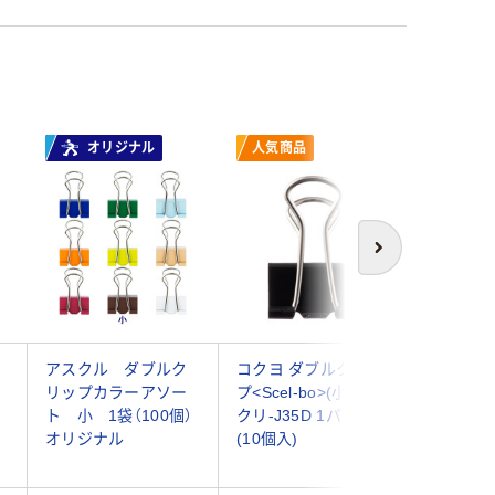
オリジナル
人気商品
次へ
アスクル ダブルク
コクヨ ダブルクリッ
ベロス 
リップカラーアソー
プ<Scel-bo>(小) 黒
リップ 
ト 小 1袋（100個）
クリ-J35D 1パック
WDC-3S
オリジナル
(10個入)