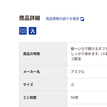
ブラック系
ブラ
商品詳細
とじ枚数
50枚
50
商品情報の誤りを報告
材質
スチール
スチ
アスクル商品環境
60
40
スコア
軽～い力で開けるダブ
商品の特徴
しっかり挟めます。(※
コ限定
メーカー名
アスクル
サイズ
小
とじ枚数
50枚