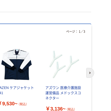
ページ：
1
／
3
次のスライド
KAZEN ケアジャケット
アズワン 医療介護施設
アズワン 綿
41
運営備品 メドックスコ
￥420~
ネクター
￥9,530~
（税込）
￥3,136~
（税込）