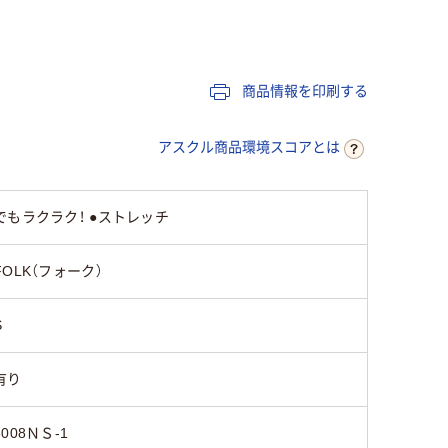
女性用
女性用
女性用
ストレッチトリコッ
ストレッ
ポ
ストレッチギャバ（ポ
ト（ポリエステル
ト（ポリ
商品情報を印刷する
リエステル100%）
100%）
100%）
アスクル商品環境スコアとは
もラクラク！ ●ストレッチ
FOLK（フォーク）
S
有り
6008ＮＳ-1