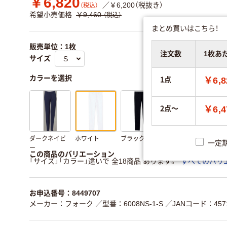
￥6,820
／￥6,200（税抜き）
（税込）
希望小売価格
￥9,460
（税込）
まとめ買いはこちら！
販売単位：1枚
注文数
1枚あ
サイズ
カラーを選択
1点
￥6,8
2点～
￥6,4
ダークネイビ
ホワイト
ブラック
一定
ー
この商品のバリエーション
「サイズ」「カラー」違いで 全18商品 あります。
すべてのバリ
お申込番号：8449707
メーカー：フォーク
／型番：6008NS-1-S
／JANコード：4571