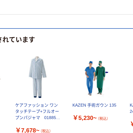
されています
/
ケアファッション ワン
KAZEN 手術ガウン 135
タッチテープ+フルオー
2
￥5,230~
プンパジャマ 01885
（税込）
【介護用衣類】介援隊カ
￥7,678~
タログ
（税込）