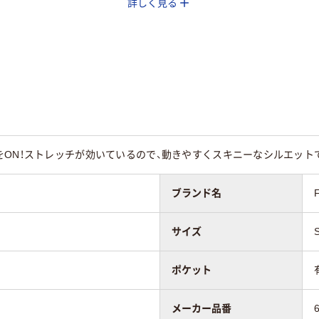
詳しく見る
用
女性用
女性用
レッチトリコッ
ストレッチギャバ（ポ
ストレッチギャバ（
ポリエステル
リエステル100%）
リエステル100%）
％）
ON！ストレッチが効いているので、動きやすくスキニーなシルエットで
ブランド名
サイズ
ポケット
メーカー品番