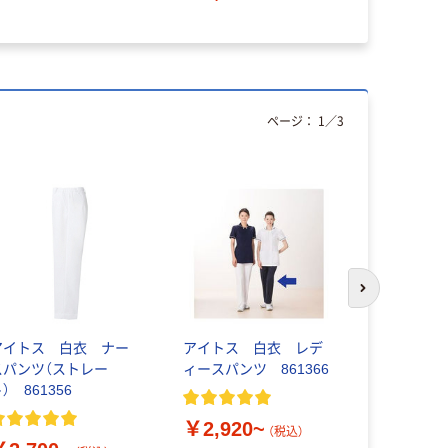
ページ：
1
／
3
次のスライド
アイトス 白衣 ナー
アイトス 白衣 レデ
KAZEN 
スパンツ（ストレー
ィースパンツ 861366
クス 163
） 861356
￥5,130
￥2,920~
（税込）