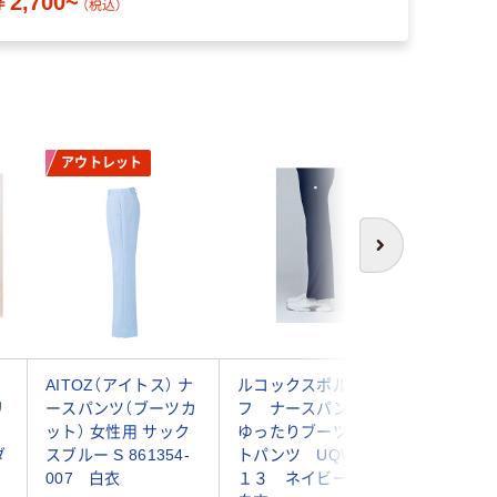
￥2,700~
（税込）
アウトレット
次へ
レ
AITOZ（アイトス） ナ
ルコックスポルティ
ルコック
リ
ースパンツ（ブーツカ
フ ナースパンツ
フ ナ
ット） 女性用 サック
ゆったりブーツカッ
セミブー
ダ
スブルー S 861354-
トパンツ UQW２０
ンツ U
007 白衣
１３ ネイビー S
２ ホワ