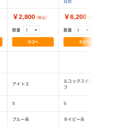
白衣
衣
￥2,800
￥6,200
￥6,2
（税込）
（税込）
数量
数量
数量
カゴへ
カゴへ
ルコックスポルティ
ルコック
アイトス
フ
フ
S
S
S
ブルー系
ネイビー系
ホワイト