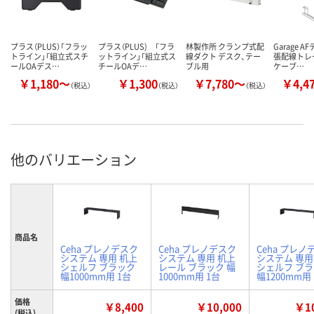
プラス（PLUS）「フラッ
プラス（PLUS) 「フラ
林製作所 クランプ式配
Garage A
トライン」「組立式スチ
ットライン」「組立式ス
線ダクト デスク、テー
張配線トレ
ールOAデス…
チールOAデ…
ブル用
ケーブ…
￥1,180～
￥1,300
￥7,780～
￥4,4
（税込）
（税込）
（税込）
他のバリエーション
商品名
Ceha プレノデスク
Ceha プレノデスク
Ceha プレノ
システム 専用 机上
システム 専用 机上
システム 専用
シェルフ ブラック
レール ブラック 幅
シェルフ ブ
幅1000mm用 1台
1000mm用 1台
幅1200mm用
価格
￥8,400
￥10,000
￥10
(税込)