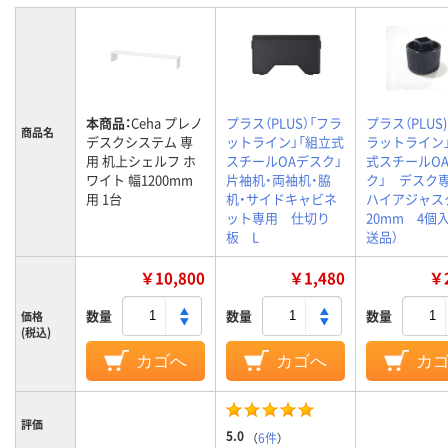
本商品：
Ceha プレノ
プラス（PLUS）「フラ
プラス（PLUS
商品名
デスクシステム 専
ットライン」「組立式
ラットライン
用 机上シェルフ ホ
スチールOAデスク」
式スチールO
ワイト 幅1200mm
片袖机・両袖机・脇
ク」 デス
用 1台
机・サイドキャビネ
ハイアジャス
ット専用 仕切り
20mm 4個
板 L
送品）
￥10,800
￥1,480
￥2
数量
数量
数量
価格
(税込)
カゴへ
カゴへ
カ
評価
5.0
（
6件
）