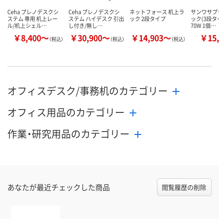
Ceha プレノデスクシ
Ceha プレノデスクシ
ネットフォース 机上ラ
サンワサプ
ステム 専用 机上レー
ステム ハイデスク 引出
ック 2段タイプ
ック(3段タイ
カゴへ
カゴへ
カ
ル/机上シェル…
し付き/無し…
70W 1個…
￥8,400～
￥30,900～
￥14,903～
￥15,
（税込）
（税込）
（税込）
オフィスデスク/事務机のカテゴリー
オフィス用品のカテゴリー
作業・研究用品のカテゴリー
あなたが最近チェックした商品
閲覧履歴の削除