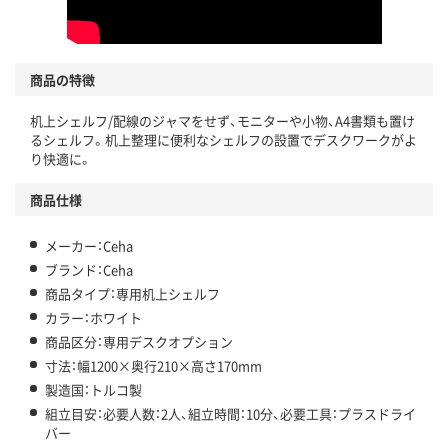
商品の特徴
机上シェルフ/配線のジャマをせず、モニターや小物、A4書類も置け
るシェルフ。机上整理に便利なシェルフの設置でデスクワークがよ
り快適に。
商品仕様
メーカー：Ceha
ブランド：Ceha
商品タイプ：専用机上シェルフ
カラー：ホワイト
商品区分：専用デスクオプション
寸法：幅1200×奥行210×高さ170mm
製造国：トルコ製
組立目安：必要人数：2人、組立時間：10分、必要工具：プラスドライ
バー