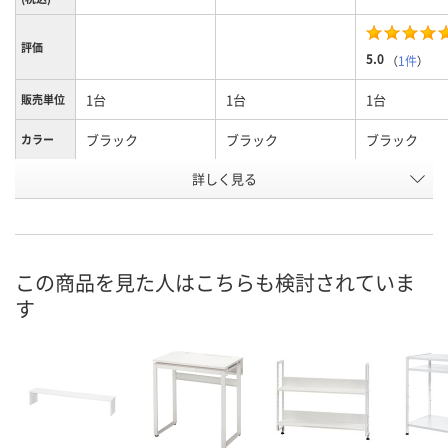
評価
5.0
（
1件
）
1台
1台
1台
販売単位
ブラック
ブラック
ブラック
カラー
詳しく見る
1000mm
1000mm
1200mm
幅
商品タイ
専用机上シェルフ
専用机上レール
専用机上シェ
プ
お申込番
J472925
J472926
1130814
この商品を見た人はこちらも検討されていま
号
す
4点
入荷待ち
6点
在庫
ご注文後、お届けに
8月8日（土）
ついてご連絡いたし
8月8日（土）
お届け日
ます
数量
数量
数量