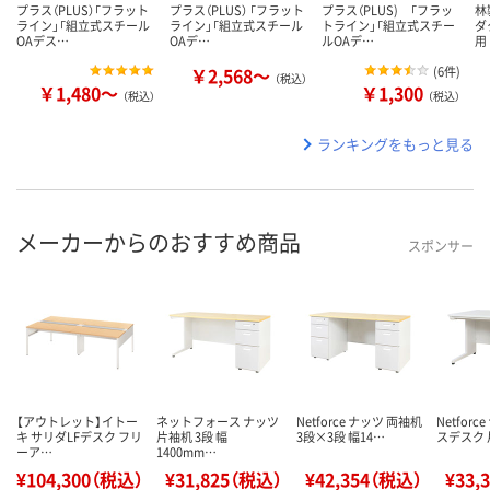
プラス（PLUS）「フラット
プラス（PLUS） 「フラット
プラス（PLUS) 「フラッ
林
ライン」「組立式スチール
ライン」「組立式スチール
トライン」「組立式スチー
ダ
OAデス…
OAデ…
ルOAデ…
用
￥2,568～
(
6件
)
（税込）
￥1,480～
￥1,300
（税込）
（税込）
ランキングをもっと見る
メーカーからのおすすめ商品
スポンサー
【アウトレット】イトー
ネットフォース ナッツ
Netforce ナッツ 両袖机
Netfor
キ サリダLFデスク フリ
片袖机 3段 幅
3段×3段 幅14…
スデスク 
ーア…
1400mm…
¥104,300（税込）
¥31,825（税込）
¥42,354（税込）
¥33,