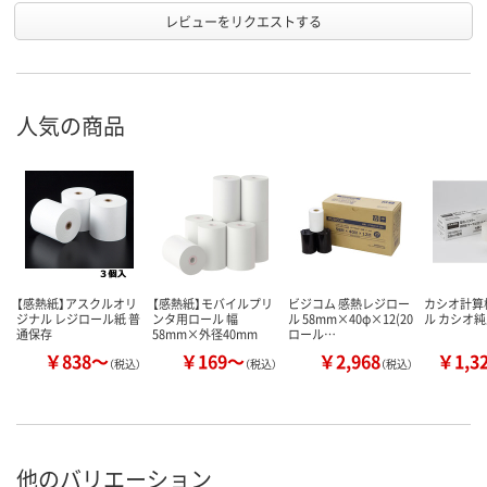
レビューをリクエストする
人気の商品
【感熱紙】アスクルオリ
【感熱紙】モバイルプリ
ビジコム 感熱レジロー
カシオ計算
ジナル レジロール紙 普
ンタ用ロール 幅
ル 58mm×40φ×12(20
ル カシオ
通保存
58mm×外径40mm
ロール…
￥838～
￥169～
￥2,968
￥1,3
（税込）
（税込）
（税込）
他のバリエーション