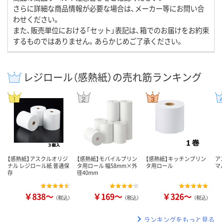
さらに詳細な商品情報が必要な場合は、メーカー等にお問い合
わせください。
また、販売単位における「セット」表記は、箱でのお届けをお約束
するものではありません。あらかじめご了承ください。
レジロール（感熱紙）の売れ筋ランキング
【感熱紙】アスクルオリジ
【感熱紙】モバイルプリン
【感熱紙】キッチンプリン
ア
ナル レジロール紙 普通保
タ用ロール 幅58mm×外
タ用ロール
マ
存
径40mm
￥838～
￥169～
￥326～
（税込）
（税込）
（税込）
ランキングをもっと見る