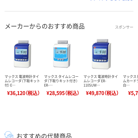
メーカーからのおすすめ商品
スポンサー
マックス 電波時計タイ
マックス タイムレコー
マックス 電波時計タイ
マックス 
ムレコーダ（下取キット
ダ（下取りキット付き）
ムレコーダ ER-
ムカードラ
付） E…
ER-…
110SUW…
白…
¥36,120（税込）
¥28,595（税込）
¥49,870（税込）
¥5,
おすすめの代替商品