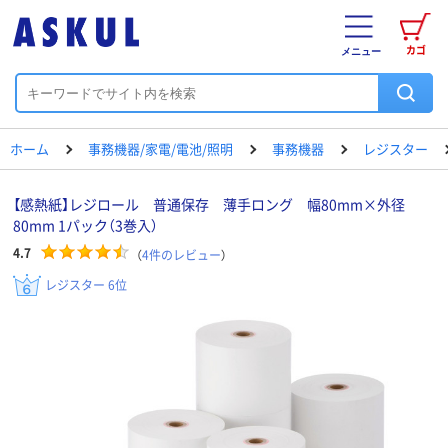
カゴ
メニュー
ホーム
事務機器/家電/電池/照明
事務機器
レジスター
【感熱紙】レジロール 普通保存 薄手ロング 幅80mm×外径
80mm 1パック（3巻入）
4.7
（
4
件のレビュー
）
レジスター 6位