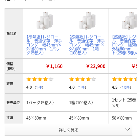
商品名
【感熱紙】レジロー
【感熱紙】レジロー
【感熱紙】レジ
ル 普通保存 薄手
ル 普通保存 薄手
ル 普通保存
ロング 幅45mm×
ロング 幅45mm×
ロング 幅58
外径80mm 1パッ
外径80mm 1箱
外径80mm 
ク（5巻入）
（100巻入）
ト（25巻：5巻
価格
￥1,160
￥22,900
￥5
(税込)
評価
4.0
4.0
4.5
（
1件
）
（
1件
）
（
13件
）
1セット（25巻
1パック（5巻入）
1箱（100巻入）
販売単位
×5）
45×80mm
45×80mm
58×80mm
寸法
お申込番
詳しく見る
8530765
U297080
HE62387
号