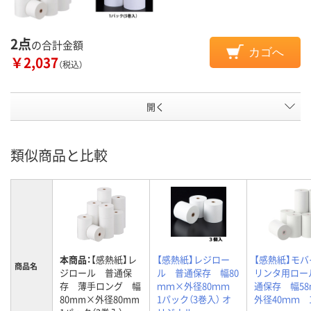
2点
の合計金額
カゴへ
￥2,037
（税込）
開く
類似商品と比較
本商品：
【感熱紙】レ
【感熱紙】レジロー
【感熱紙】モ
商品名
ジロール 普通保
ル 普通保存 幅80
リンタ用ロー
存 薄手ロング 幅
ｍｍ×外径80ｍｍ
通保存 幅5
80mm×外径80mm
1パック（3巻入） オ
外径40ｍｍ 