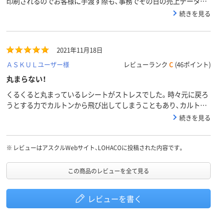
印刷されるのでお客様に手渡す際も、事務でその日の売上データを
確認する際にも見やすいのが良い点です。
続きを見る
2021年11月18日
ＡＳＫＵＬユーザー様
レビューランク
C
(46ポイント)
丸まらない！
くるくると丸まっているレシートがストレスでした。時々元に戻ろ
うとする力でカルトンから飛び出してしまうこともあり、カルトン
に乗せる前に縦に折り目を軽く入れたりと、ひと手間必要でした。
続きを見る
これはほぼまっすぐで出てくるので、出てきてすぐそのままお渡し
できてありがたいです。
※
レビューはアスクルWebサイト、LOHACOに投稿された内容です。
この商品のレビューを全て見る
レビューを書く