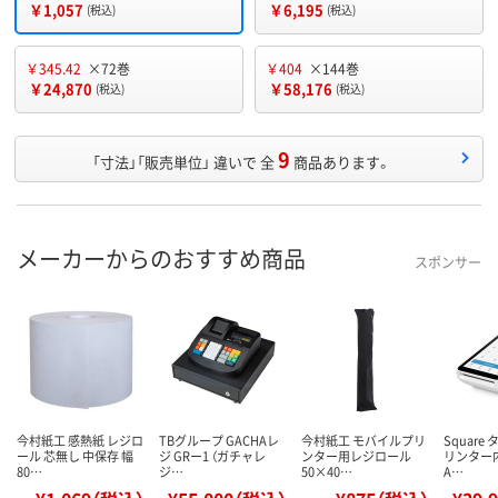
￥1,057
￥6,195
(税込)
(税込)
￥345.42
×72巻
￥404
×144巻
￥24,870
￥58,176
(税込)
(税込)
9
「寸法」「販売単位」 違いで 全
商品あります。
メーカーからのおすすめ商品
スポンサー
今村紙工 感熱紙 レジロ
TBグループ GACHAレ
今村紙工 モバイルプリ
Square
ール 芯無し 中保存 幅
ジ GRー1 （ガチャレ
ンター用レジロール
リンター
80…
ジ…
50×40…
A…