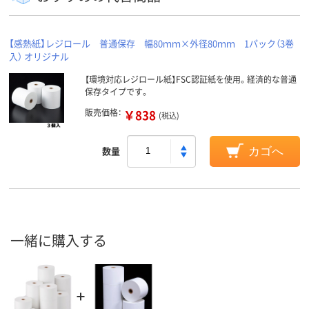
【感熱紙】レジロール 普通保存 幅80ｍｍ×外径80ｍｍ 1パック（3巻
入） オリジナル
【環境対応レジロール紙】FSC認証紙を使用。経済的な普通
保存タイプです。
販売価格：
￥838
(税込)
数量
カゴへ
一緒に購入する