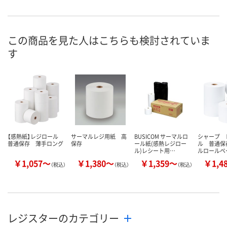
あり
9点
あり
在庫
8月8日（土）
8月8日（土）
8月7日（金）
お届け日
この商品を見た人はこちらも検討されていま
す
数量
数量
数量
カゴへ
カゴへ
カ
【感熱紙】レジロール
サーマルレジ用紙 高
BUSICOM サーマルロ
シャープ 
普通保存 薄手ロング
保存
ール紙(感熱レジロー
ル 普通保
ル)レシート用…
ルロールペ
￥1,057～
￥1,380～
￥1,359～
￥1,4
（税込）
（税込）
（税込）
レジスターのカテゴリー