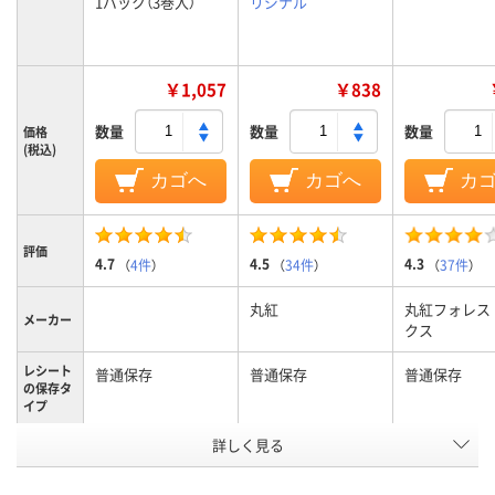
1パック（3巻入）
リジナル
￥1,057
￥838
数量
数量
数量
価格
(税込)
カゴへ
カゴへ
カ
評価
4.7
4.5
4.3
（
4件
）
（
34件
）
（
37件
）
丸紅
丸紅フォレス
メーカー
クス
レシート
普通保存
普通保存
普通保存
の保存タ
イプ
詳しく見る
レジロール（感熱紙）
レジロール（感熱紙）
レジロール（感
種類