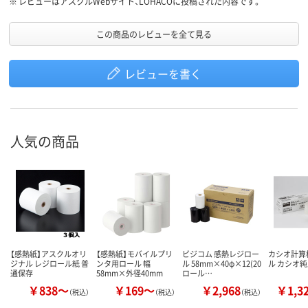
※
レビューはアスクルWebサイト、LOHACOに投稿された内容です。
この商品のレビューを全て見る
レビューを書く
人気の商品
【感熱紙】アスクルオリ
【感熱紙】モバイルプリ
ビジコム 感熱レジロー
カシオ計算
ジナル レジロール紙 普
ンタ用ロール 幅
ル 58mm×40φ×12(20
ル カシオ
通保存
58mm×外径40mm
ロール…
￥838～
￥169～
￥2,968
￥1,3
（税込）
（税込）
（税込）