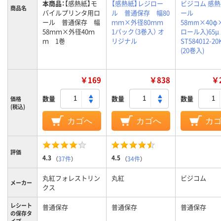
本商品：
【感熱紙】モ
【感熱紙】レジロー
ビジコム 感
商品名
バイルプリンタ用ロ
ル 普通保存 幅80
ール
ール 普通保存 幅
ｍｍ×外径80ｍｍ
58mm×40φ×
58ｍｍ×外径40ｍ
1パック（3巻入） オ
ロール入)65μ
ｍ 1巻
リジナル
ST584012-20
(20巻入)
￥169
￥838
￥2
数量
数量
数量
価格
(税込)
カゴへ
カゴへ
カ
評価
4.3
4.5
（
37件
）
（
34件
）
丸紅フォレストリン
丸紅
ビジコム
メーカー
クス
レシート
普通保存
普通保存
普通保存
の保存タ