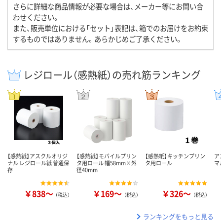
さらに詳細な商品情報が必要な場合は、メーカー等にお問い合
わせください。
また、販売単位における「セット」表記は、箱でのお届けをお約束
するものではありません。あらかじめご了承ください。
レジロール（感熱紙）の売れ筋ランキング
【感熱紙】アスクルオリジ
【感熱紙】モバイルプリン
【感熱紙】キッチンプリン
ア
ナル レジロール紙 普通保
タ用ロール 幅58mm×外
タ用ロール
マ
存
径40mm
￥838～
￥169～
￥326～
（税込）
（税込）
（税込）
ランキングをもっと見る