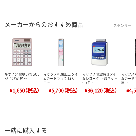
メーカーからのおすすめ商品
スポンサー
キヤノン 電卓 JPN SOB
マックス 抗菌加工 タイ
マックス 電波時計タイ
マックス 
KS-126WUV-…
ムカードラック 15人用
ムレコーダ（下取キット
ムカードラ
白…
付） E…
黒…
¥1,650（税込）
¥5,700（税込）
¥36,120（税込）
¥4,
一緒に購入する