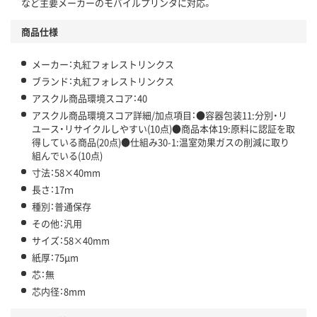
など主要メーカーのモバイルプリンタに対応。
アスクル商品環境スコア詳細／加点項目
」で確認できます。
商品仕様
メーカー：丸紅フォレストリンクス
ブランド：丸紅フォレストリンクス
アスクル商品環境スコア：40
アスクル商品環境スコア詳細/加点項目：●容器包装11:分別・リ
ユース・リサイクルしやすい(10点)●商品本体19:原料に認証を取
得している商品(20点)●仕組み30-1:温室効果ガスの削減に取り
組んでいる(10点)
寸法：58×40mm
長さ：17ｍ
種別：普通保存
その他：汎用
サイズ：58×40mm
紙厚：75μm
芯：無
芯内径：8mm