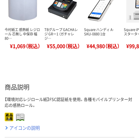
今村紙工 感熱紙 レジロ
TBグループ GACHAレ
Square ハンディ A-
Square 
ール 芯無し 中保存 幅
ジ GRー1 （ガチャレ
SKU-0880 1台
スタータ
80…
ジ…
¥1,069（税込）
¥55,000（税込）
¥44,980（税込）
¥99,
商品説明
【環境対応レジロール紙】FSC認証紙を使用。各種モバイルプリンター対
応の感熱ロール。
アイコンの説明