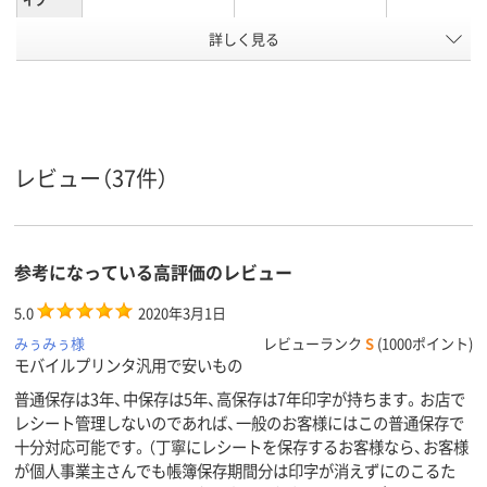
イプ
詳しく見る
レジロール（感熱紙）
レジロール（感熱紙）
レジロール（感
種類
アスクル
商品環境
40
40
スコア
レビュー（37件）
参考になっている高評価のレビュー
5.0
2020年3月1日
みぅみぅ様
レビューランク
S
(1000ポイント)
モバイルプリンタ汎用で安いもの
普通保存は3年、中保存は5年、高保存は7年印字が持ちます。お店で
レシート管理しないのであれば、一般のお客様にはこの普通保存で
十分対応可能です。（丁寧にレシートを保存するお客様なら、お客様
が個人事業主さんでも帳簿保存期間分は印字が消えずにのこるた