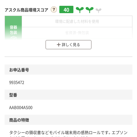
40
アスクル商品環境スコア
環境に配慮した材料を使用
容器
包装
省資源・無包装
分別・リサイクルしやすい設計
詳しく見る
環境に配慮した材料を使用
商品
お申込番号
本体
省資源・省エネ・節水
9935472
分別・リサイクルしやすい設計
型番
独自の回収スキームがある
AAB004AS00
仕組
アスクルで資源循環している
商品の特徴
温室効果ガスなどの削減
タクシーの領収書などモバイル端末用の感熱ロールです。エプソン
この商品の環境配慮ポイントです。下記商品詳細「