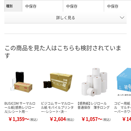
中保存
中保存
中保存
種別
お申込番
詳しく見る
U459777
U459781
U459782
号
あり
あり
あり
在庫
8月10日（月）
8月10日（月）
8月10日（月）
お届け日
この商品を見た人はこちらも検討されていま
す
数量
数量
数量
カゴへ
カゴへ
カ
BUSICOM サーマルロ
ビジコム サーマルロー
【感熱紙】レジロール
コピー用紙
ール紙(感熱レジロー
ル紙 モバイルプリンタ
普通保存 薄手ロング
ル マルチ
ル)レシート用…
ー・レシート・決…
ーパーホワ
￥1,359～
￥2,604
￥1,057～
￥1
（税込）
（税込）
（税込）