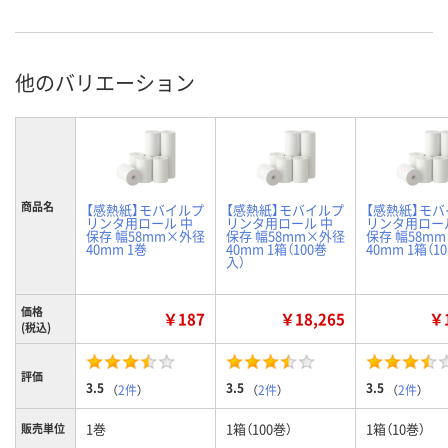
他のバリエーション
商品名
【感熱紙】モバイルプ
【感熱紙】モバイルプ
【感熱紙】モ
リンタ用ロール 中
リンタ用ロール 中
リンタ用ロー
保存 幅58mm×外径
保存 幅58mm×外径
保存 幅58m
40mm 1巻
40mm 1箱（100巻
40mm 1箱（1
入）
価格
￥187
￥18,265
￥1
(税込)
評価
3.5
3.5
3.5
（
2件
）
（
2件
）
（
2件
）
1巻
1箱（100巻）
1箱（10巻）
販売単位