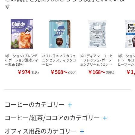
す
（ポーション）ブレンデ
ネスレ日本 ネスカフェ
メロディアン コーヒ
（ポーショ
ィ ポーション濃縮ティ
エクセラ スティックコ
ーフレッシュ・ポーシ
ドトールコ
ー 紅茶 1袋（…
ーヒー
ョンクリーム （セレ…
ヒーポーシ
￥974
￥568～
￥168～
￥1,
（税込）
（税込）
（税込）
コーヒーのカテゴリー
コーヒー/紅茶/ココアのカテゴリー
オフィス用品のカテゴリー