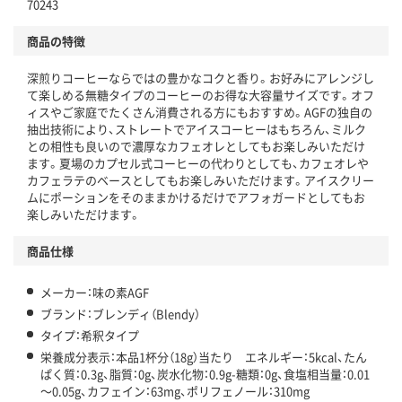
70243
商品の特徴
深煎りコーヒーならではの豊かなコクと香り。お好みにアレンジし
て楽しめる無糖タイプのコーヒーのお得な大容量サイズです。オフ
ィスやご家庭でたくさん消費される方にもおすすめ。AGFの独自の
抽出技術により、ストレートでアイスコーヒーはもちろん、ミルク
との相性も良いので濃厚なカフェオレとしてもお楽しみいただけ
ます。夏場のカプセル式コーヒーの代わりとしても、カフェオレや
カフェラテのベースとしてもお楽しみいただけます。アイスクリー
ムにポーションをそのままかけるだけでアフォガードとしてもお
楽しみいただけます。
商品仕様
メーカー：味の素AGF
ブランド：ブレンディ（Blendy）
タイプ：希釈タイプ
栄養成分表示：本品1杯分（18g）当たり エネルギー：5kcal、たん
ぱく質：0.3g、脂質：0g、炭水化物：0.9g-糖類：0g、食塩相当量：0.01
～0.05g、カフェイン：63mg、ポリフェノール：310mg