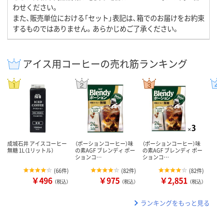
わせください。
また、販売単位における「セット」表記は、箱でのお届けをお約束
するものではありません。あらかじめご了承ください。
アイス用コーヒーの売れ筋ランキング
成城石井 アイスコーヒー
（ポーションコーヒー）味
（ポーションコーヒー）味
無糖 1L（1リットル）
の素AGF ブレンディ ポー
の素AGF ブレンディ ポー
ションコ…
ションコ…
(
66件
)
(
82件
)
(
82件
)
￥496
￥975
￥2,851
（税込）
（税込）
（税込）
ランキングをもっと見る