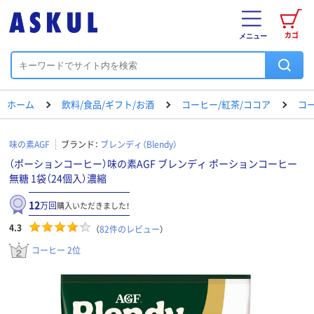
カゴ
メニュー
ホーム
飲料/食品/ギフト/お酒
コーヒー/紅茶/ココア
コ
味の素AGF
ブランド：
ブレンディ（Blendy）
（ポーションコーヒー）味の素AGF ブレンディ ポーションコーヒー
無糖 1袋（24個入）濃縮
12
万回
購入いただきました！
4.3
（
82
件のレビュー
）
コーヒー 2位