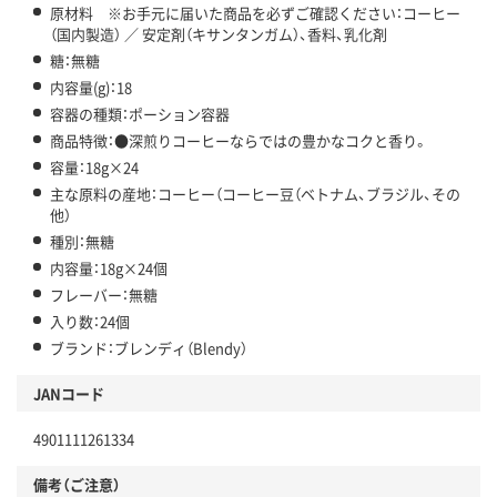
原材料 ※お手元に届いた商品を必ずご確認ください：コーヒー
（国内製造） ／ 安定剤（キサンタンガム）、香料、乳化剤
糖：無糖
内容量(g)：18
容器の種類：ポーション容器
商品特徴：●深煎りコーヒーならではの豊かなコクと香り。
容量：18g×24
主な原料の産地：コーヒー（コーヒー豆（ベトナム、ブラジル、その
他）
種別：無糖
内容量：18g×24個
フレーバー：無糖
入り数：24個
ブランド：ブレンディ（Blendy）
JANコード
4901111261334
備考（ご注意）