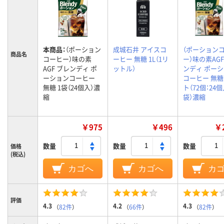
本商品：
（ポーション
成城石井 アイスコ
（ポーション
商品名
コーヒー）味の素
ーヒー 無糖 1L（1リ
ー）味の素AGF
AGF ブレンディ ポ
ットル）
ンディ ポー
ーションコーヒー
コーヒー 無糖
無糖 1袋（24個入）濃
ト（72個：24
縮
袋）濃縮
￥975
￥496
￥2
数量
数量
数量
価格
(税込)
カゴへ
カゴへ
カ
評価
4.3
4.2
4.3
（
82件
）
（
66件
）
（
82件
）