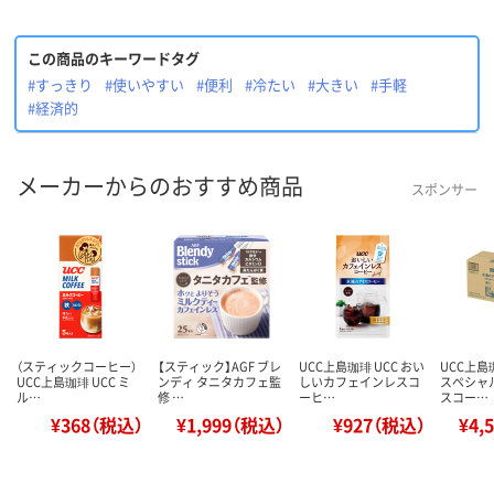
この商品のキーワードタグ
#すっきり
#使いやすい
#便利
#冷たい
#大きい
#手軽
#経済的
メーカーからのおすすめ商品
スポンサー
（スティックコーヒー）
【スティック】AGF ブレ
UCC上島珈琲 UCC おい
UCC上島
UCC上島珈琲 UCC ミ
ンディ タニタカフェ監
しいカフェインレスコ
スペシャ
ル…
修 …
ーヒ…
スコー…
¥368（税込）
¥1,999（税込）
¥927（税込）
¥4,