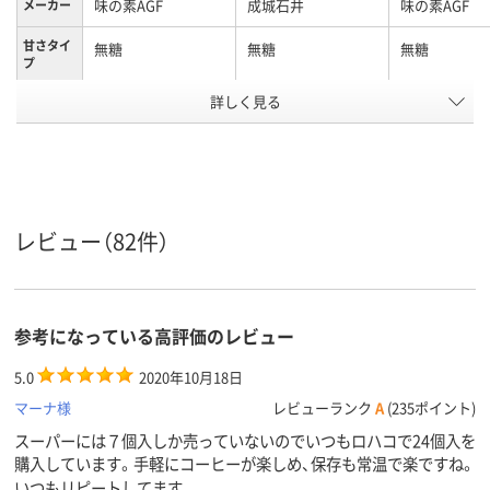
味の素AGF
成城石井
味の素AGF
メーカー
甘さタイ
無糖
無糖
無糖
プ
アスクル
詳しく見る
商品環境
スコア
レビュー（82件）
参考になっている高評価のレビュー
5.0
2020年10月18日
マーナ様
レビューランク
A
(235ポイント)
スーパーには７個入しか売っていないのでいつもロハコで24個入を
購入しています。手軽にコーヒーが楽しめ、保存も常温で楽ですね。
いつもリピートしてます。