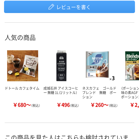
レビューを書く
人気の商品
ドトール カフェタイム
成城石井 アイスコーヒ
ネスカフェ ゴールド
（ポーショ
ー 無糖 1L（1リットル）
ブレンド 無糖 ポー
味の素AGF
ション
ポーション
￥680～
￥496
￥260～
￥2,
（税込）
（税込）
（税込）
この商品を見た人はこちらも検討されていま