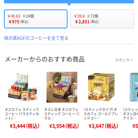
￥40.63
×24個
￥39.6
×72個
￥975
￥2,851
(税込)
(税込)
味の素AGFのコーヒーを全て見る
メーカーからのおすすめ商品
スポンサー
ネスカフェ スティック
ネスレ日本 ネスカフェ
（スティックタイプ）ネ
（スティ
コーヒー バラエティセ
スティック コーヒー バ
スカフェ ゴールドブレ
ネスレ日
ット(…
ラエ…
ンドコー…
アイス…
¥3,444（税込）
¥3,954（税込）
¥3,647（税込）
¥