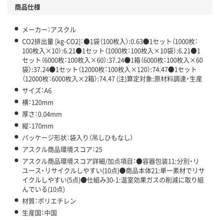
アスクル商品環境スコア詳細／加点項目
」で確認できます。
商品仕様
メーカー：アスクル
CO2排出量 [kg-CO2]：●1袋（100枚入）:0.63●1セット（1000枚：
100枚入×10）:6.21●1セット（1000枚：100枚入×10袋）:6.21●1
セット（6000枚：100枚入×60）:37.24●1箱（6000枚：100枚入×60
袋）:37.24●1セット（12000枚：100枚入×120）:74.47●1セット
（12000枚：6000枚入×2箱）:74.47 (注)算定対象:原材料調達・生産
サイズ：A6
横：120mm
厚さ：0.04mm
縦：170mm
パッケージ形状：袋入り（吊しひもなし）
アスクル商品環境スコア：25
アスクル商品環境スコア詳細/加点項目：●容器包装11:分別・リ
ユース・リサイクルしやすい(10点)●商品本体21:単一素材でリサ
イクルしやすい(5点)●仕組み30-1:温室効果ガスの削減に取り組
んでいる(10点)
材質：ポリエチレン
生産国：中国