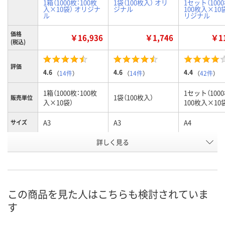
1箱（1000枚：100枚
1袋（100枚入） オリ
1セット（1000
入×10袋） オリジナ
ジナル
100枚入×10袋
ル
リジナル
価格
￥16,936
￥1,746
￥11
(税込)
評価
4.6
4.6
4.4
（
14件
）
（
14件
）
（
42件
）
1箱（1000枚：100枚
1セット（1000
1袋（100枚入）
販売単位
入×10袋）
100枚入×10
A3
A3
A4
サイズ
お申込番
詳しく見る
2341340
2326890
9477528
号
6点
あり
在庫
8月8日（土）
8月8日（土）
お届け日
この商品を見た人はこちらも検討されていま
す
数量
数量
現在ご注文いただけ