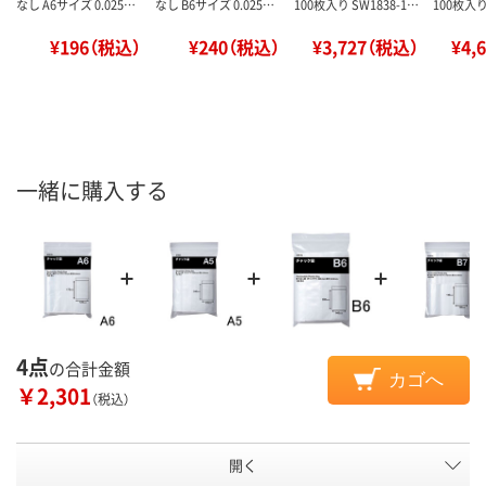
なし A6サイズ 0.025…
なし B6サイズ 0.025…
100枚入り SW1838-1…
100枚入り
¥196（税込）
¥240（税込）
¥3,727（税込）
¥4,
一緒に購入する
4点
の合計金額
カゴへ
￥2,301
（税込）
開く