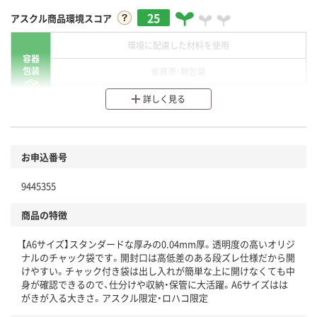
25
アスクル商品環境スコア
環境に配慮した材料を使用
容器
包装
省資源・無包装
分別・リサイクルしやすい設計
詳しく見る
環境に配慮した材料を使用
商品
お申込番号
本体
省資源・省エネ・節水
9445355
分別・リサイクルしやすい設計
商品の特徴
独自の回収スキームがある
【A6サイズ】スタンダードな厚みの0.04mm厚。透明度の高いオリジ
仕組
アスクルで資源循環している
ナルのチャック袋です。開封口は高低差のある段ズレ仕様だから開
けやすい。チャック付き袋は出し入れが簡単な上に開けなくても中
温室効果ガスなどの削減
身が確認できるので、仕分けや収納・保管に大活躍。A6サイズはは
がきが入る大きさ。アスクル限定・ロハコ限定
この商品の環境配慮ポイントです。下記商品詳細「