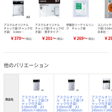
アスクルオリジナル
アスクルオリジナル
伊藤忠リーテイルリン
ユニパック（
チャック袋（チャック付
チャック袋（チャック付
ク チャック袋
ク袋） 0.0
き袋） 0.04m…
き袋） 厚手タイプ…
日本社 …
￥370～
￥201～
￥269～
￥2
（税込）
（税込）
（税込）
他のバリエーション
アスクルオリジナ
アスクルオリジナ
アスクルオリ
商品名
ル チャック袋（チ
ル チャック袋（チ
ル チャック
ャック付き袋）
ャック付き袋）
ャック付き
0.04mm厚 A3
0.04mm厚 A3
0.04mm厚
340mm×480mm
340mm×480mm
240mm×3