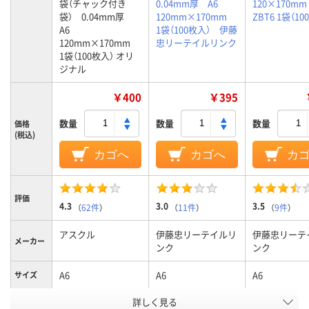
袋（チャック付き
0.04mm厚 A6
120×170mm 
袋） 0.04mm厚
120mm×170mm
ZBT6 1袋（10
A6
1袋（100枚入） 伊藤
120mm×170mm
忠リーテイルリンク
1袋（100枚入） オリ
ジナル
￥400
￥395
数量
数量
数量
価格
(税込)
カゴへ
カゴへ
カ
評価
4.3
3.0
3.5
（
62件
）
（
11件
）
（
9件
）
アスクル
伊藤忠リーテイルリ
伊藤忠リーテ
メーカー
ンク
ンク
A6
A6
A6
サイズ
詳しく見る
袋入り（吊しひもな
袋入り（吊しひもな
袋入り（吊し