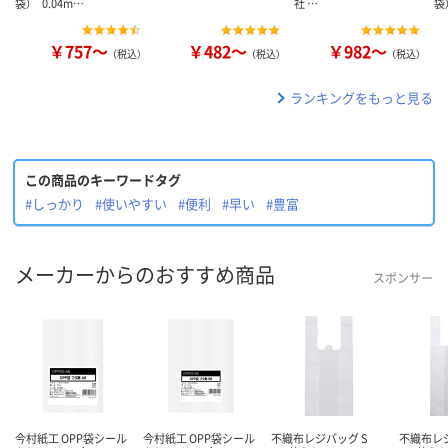
袋） 0.04m…
社 …
袋
￥757～
￥482～
￥982～
（税込）
（税込）
（税込）
ランキングをもっと見る
この商品のキーワードタグ
#しっかり
#使いやすい
#便利
#早い
#豊富
メーカーからのおすすめ商品
スポンサー
今村紙工 OPP袋シール
今村紙工 OPP袋シール
不織布レジバッグ S
不織布レジ