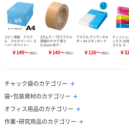
ません
カゴへ
カ
コピー用紙 アスク
【ガムテープ】アスクル
アスクル クリアーホル
ティッシュ
ル マルチペーパー ス
現場のチカラ 厚さ
ダー A4 スタンダード
ックス 150
ーパーホワイト+
0.22mm 布テ…
スクル ス…
￥149～
￥145～
￥126～
￥3
（税込）
（税込）
（税込）
チャック袋のカテゴリー
袋・包装資材のカテゴリー
オフィス用品のカテゴリー
作業・研究用品のカテゴリー