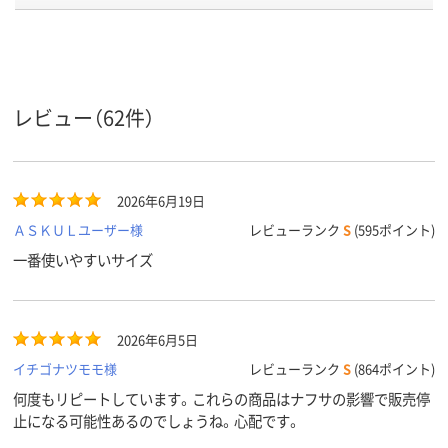
袋の種類
し）
し）
し）
ポリエチレン、
ポリエチレン、
ポリエチレン
LDPE（ツルツルタイ
LDPE（ツルツルタイ
LDPE（ツル
プ）、ポリエチレン、
プ）、ポリエチレン、
プ）、ポリエチ
材質
LDPE（ツルツルタイ
LDPE（ツルツルタイ
LDPE（ツル
レビュー（62件）
プ）
プ）
プ）
アスクル
商品環境
25
25
スコア
2026年6月19日
ＡＳＫＵＬユーザー様
レビューランク
S
(595ポイント)
一番使いやすいサイズ
2026年6月5日
イチゴナツモモ様
レビューランク
S
(864ポイント)
何度もリピートしています。これらの商品はナフサの影響で販売停
止になる可能性あるのでしょうね。心配です。