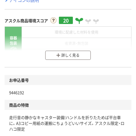
20
アスクル商品環境スコア
環境に配慮した材料を使用
容器
包装
省資源・無包装
分別・リサイクルしやすい設計
詳しく見る
環境に配慮した材料を使用
商品
お申込番号
本体
省資源・省エネ・節水
9446192
分別・リサイクルしやすい設計
商品の特徴
独自の回収スキームがある
仕組
走行音の静かなキャスター装備!ハンドルを折りたためば平台車
アスクルで資源循環している
に。A3コピー用紙の運搬にちょうどいいサイズ。アスクル限定・ロ
ハコ限定
温室効果ガスなどの削減