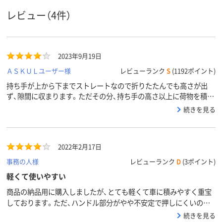
レビュー（4件）
2023年9月19日
ＡＳＫＵＬユーザー様
レビューランク
S
(1192ポイント)
持ち手が上から下までストレートなので折りたたんでも高さが出
ず、隙間に収まります。ただその分、持ち手の高さ以上に荷物を積む
と、持つ部分がなくなるので、押しづらいと感じることがあります。
続きを見る
自立するのが何より最高です。
2022年2月17日
事務の人様
レビューランク
D
(3ポイント)
軽くて使いやすい
商品の納品用に購入しましたが、とても軽くて車に積みやすく重宝
しております。ただ、ハンドル部分がやや不安定で押しにくいのと、
ストッパーがないので台車自体が動いてしまうのが残念です。屋内
続きを見る