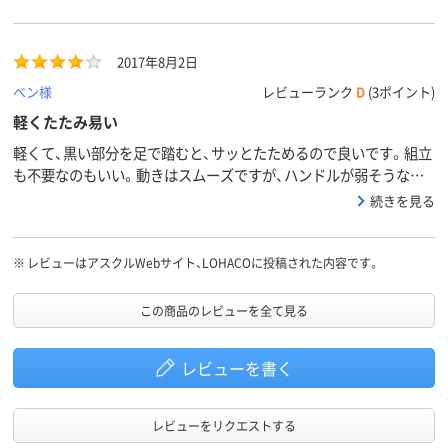
での普段使いには、とても良いと思います。
2017年8月2日
ベン様
レビューランク
D
(3ポイント)
軽くたたみ易い
軽くて、黒い部分を足で踏むと、サッとたためるので良いです。組立
も不要なのもいい。動きはスムーズですが、ハンドルが弱そうな感
じで、方向転換の時などに注意が必要です。側溝の網目にハマって
続きを見る
も、力尽くで動かすのはハンドルが壊れそうで怖く、100kgなんて乗
せたら大変そうです。
※
レビューはアスクルWebサイト、LOHACOに投稿された内容です。
この商品のレビューを全て見る
レビューを書く
レビューをリクエストする