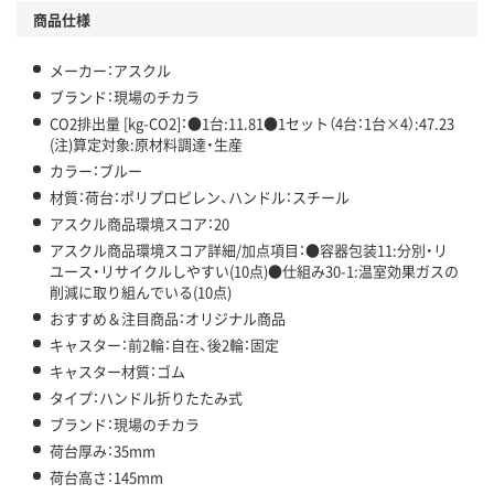
商品仕様
この商品の環境配慮ポイントです。下記商品詳細「
アスクル商品環境スコア詳細／加点項目
」で確認できます。
メーカー：アスクル
ブランド：現場のチカラ
CO2排出量 [kg-CO2]：●1台:11.81●1セット（4台：1台×4）:47.23
(注)算定対象:原材料調達・生産
カラー：ブルー
材質：荷台：ポリプロピレン、ハンドル：スチール
アスクル商品環境スコア：20
アスクル商品環境スコア詳細/加点項目：●容器包装11:分別・リ
ユース・リサイクルしやすい(10点)●仕組み30-1:温室効果ガスの
削減に取り組んでいる(10点)
おすすめ＆注目商品：オリジナル商品
キャスター：前2輪：自在、後2輪：固定
キャスター材質：ゴム
タイプ：ハンドル折りたたみ式
ブランド：現場のチカラ
荷台厚み：35mm
荷台高さ：145mm