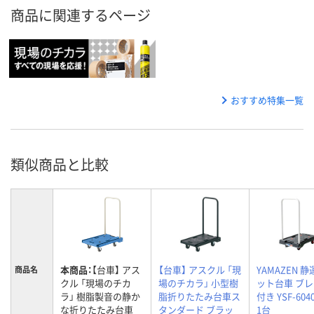
商品に関連するページ
おすすめ特集一覧
類似商品と比較
本商品：
【台車】 アス
【台車】 アスクル 「現
YAMAZEN 
商品名
クル 「現場のチカ
場のチカラ」 小型樹
ット台車 ブ
ラ」 樹脂製音の静か
脂折りたたみ台車ス
付き YSF-6040
な折りたたみ台車
タンダード ブラッ
1台