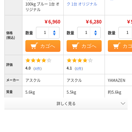
100kg ブルー 1台 オ
ク 1台 オリジナル
リジナル
￥6,960
￥6,280
￥5
数量
数量
数量
価格
(税込)
カゴへ
カゴへ
カ
評価
4.0
4.1
（
4件
）
（
6件
）
アスクル
アスクル
YAMAZEN
メーカー
5.6kg
5.5kg
約5.6kg
質量
積載面材
詳しく見る
樹脂
樹脂
樹脂
質
アスクル
商品環境
20
20
スコア