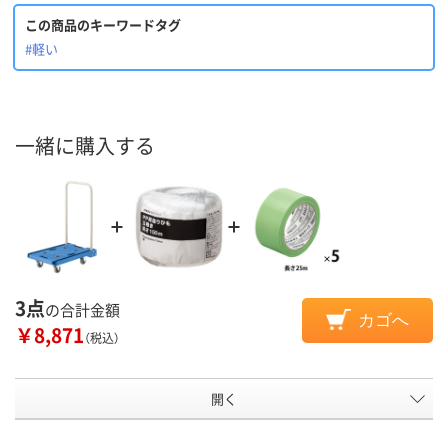
この商品のキーワードタグ
#軽い
一緒に購入する
3点
の合計金額
カゴへ
￥8,871
（税込）
開く