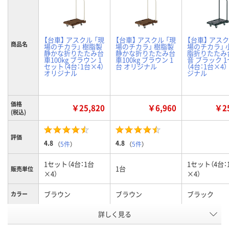
【台車】 アスクル 「現
【台車】 アスクル 「現
【台車】 アスク
商品名
場のチカラ」 樹脂製
場のチカラ」 樹脂製
場のチカラ」 
静かな折りたたみ台
静かな折りたたみ台
脂折りたたみ
車100kg ブラウン 1
車100kg ブラウン 1
音 ブラック 
セット（4台：1台×4）
台 オリジナル
（4台：1台×4）
オリジナル
ジナル
価格
￥25,820
￥6,960
￥25
(税込)
評価
4.8
4.8
（
5件
）
（
5件
）
1セット（4台：1台
1セット（4台：
1台
販売単位
×4）
×4）
ブラウン
ブラウン
ブラック
カラー
お申込番
詳しく見る
9517006
9446209
P207076
号