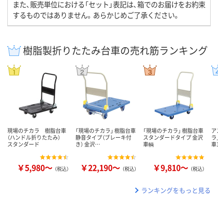
また、販売単位における「セット」表記は、箱でのお届けをお約束
するものではありません。あらかじめご了承ください。
樹脂製折りたたみ台車の売れ筋ランキング
現場のチカラ 樹脂台車
「現場のチカラ」 樹脂台車
「現場のチカラ」 樹脂台車
ア
（ハンドル折りたたみ）
静音タイプ（ブレーキ付
スタンダードタイプ 金沢
ラ
スタンダード
き） 金沢…
車輌
車
￥5,980～
￥22,190～
￥9,810～
（税込）
（税込）
（税込）
ランキングをもっと見る