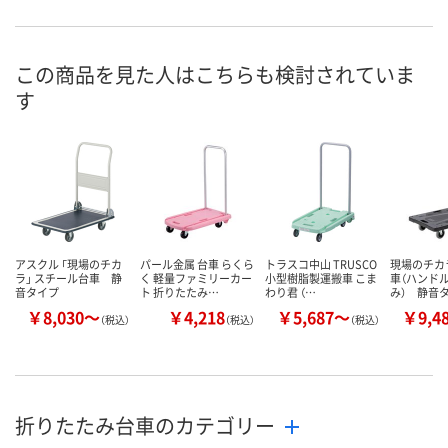
1点
7点
8点
在庫
8月9日（日）
8月9日（日）
8月9日（日）
お届け日
この商品を見た人はこちらも検討されていま
す
数量
数量
数量
カゴへ
カゴへ
カ
アスクル 「現場のチカ
パール金属 台車 らくら
トラスコ中山 TRUSCO
現場のチカ
ラ」 スチール台車 静
く 軽量ファミリーカー
小型樹脂製運搬車 こま
車（ハンド
音タイプ
ト 折りたたみ…
わり君 （…
み） 静音
￥8,030～
￥4,218
￥5,687～
￥9,4
（税込）
（税込）
（税込）
折りたたみ台車のカテゴリー