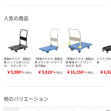
人気の商品
現場のチカラ 樹脂台
「現場のチカラ」 樹脂台
「現場のチカラ」 樹脂台
トラスコ中
車（ハンドル折りたた
車 スタンダードタイプ
車 静音タイプ（ブレー
君
み） スタンダード
金沢車輌
キ付き） 金沢…
￥5,980～
￥9,810～
￥16,150～
￥6,9
（税込）
（税込）
（税込）
他のバリエーション