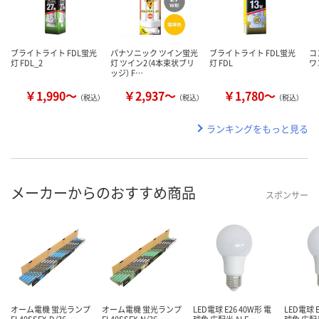
ブライトライト FDL蛍光
パナソニック ツイン蛍光
ブライトライト FDL蛍光
コ
灯 FDL_2
灯 ツイン2（4本束状ブリ
灯 FDL
ワ
ッジ） F…
￥1,990～
￥2,937～
￥1,780～
（税込）
（税込）
（税込）
ランキングをもっと見る
メーカーからのおすすめ商品
スポンサー
オーム電機 蛍光ランプ
オーム電機 蛍光ランプ
LED電球 E26 40W形 電
LED電球 E
FL40SSEX-D/36 …
FL40SSEX-N/36 …
球色 広配光 ALE…
球色 広配光