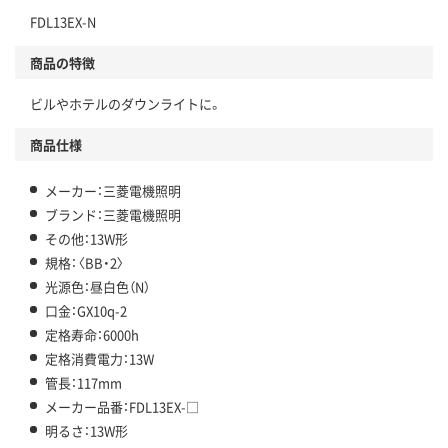
FDL13EX-N
商品の特徴
ビルやホテルのダウンライトに。
商品仕様
メーカー：三菱電機照明
ブランド：三菱電機照明
その他：13W形
規格：〈BB・2〉
光源色：昼白色（N）
口金：GX10q-2
定格寿命：6000h
定格消費電力：13W
管長：117mm
メーカー品番：FDL13EX-□
明るさ：13W形