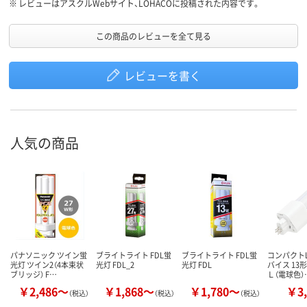
※
レビューはアスクルWebサイト、LOHACOに投稿された内容です。
この商品のレビューを全て見る
レビューを書く
人気の商品
パナソニック ツイン蛍
ブライトライト FDL蛍
ブライトライト FDL蛍
コンパクトL
光灯 ツイン2（4本束状
光灯 FDL_2
光灯 FDL
バイス 13
ブリッジ） F…
Ｌ（電球色）
￥2,486～
￥1,868～
￥1,780～
￥3,
（税込）
（税込）
（税込）