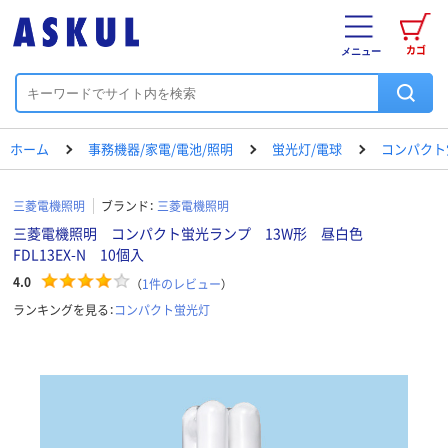
カゴ
メニュー
ホーム
事務機器/家電/電池/照明
蛍光灯/電球
コンパクト
三菱電機照明
ブランド：
三菱電機照明
三菱電機照明 コンパクト蛍光ランプ 13W形 昼白色
FDL13EX-N 10個入
4.0
（
1
件のレビュー
）
ランキングを見る：
コンパクト蛍光灯