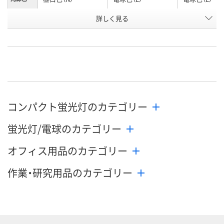
お申込番
詳しく見る
909506
909453
946841
号
在庫
お届け日
お取り扱い終了しま
お取り扱い終了しま
お取り扱い終
した
した
した
コンパクト蛍光灯のカテゴリー
蛍光灯/電球のカテゴリー
オフィス用品のカテゴリー
作業・研究用品のカテゴリー