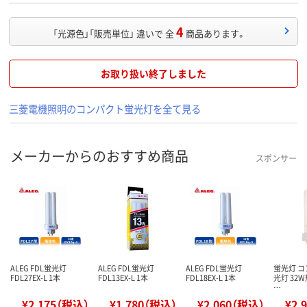
4
「光源色」「販売単位」 違いで 全
商品あります。
お取り扱い終了しました
三菱電機照明のコンパクト蛍光灯を全て見る
メーカーからのおすすめ商品
スポンサー
ALEG FDL蛍光灯
ALEG FDL蛍光灯
ALEG FDL蛍光灯
蛍光灯 
FDL27EX-L 1本
FDL13EX-L 1本
FDL18EX-L 1本
光灯 32W
…
¥2,175（税込）
¥1,780（税込）
¥2,060（税込）
¥2,