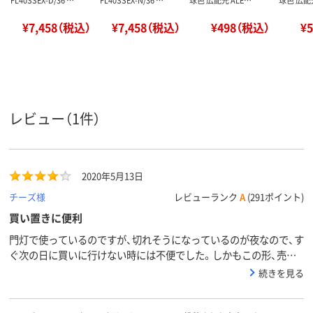
¥7,458（税込）
¥7,458（税込）
¥498（税込）
¥
レビュー（1件）
2020年5月13日
チーズ様
レビューランク
A
(291ポイント)
買い置きに便利
門灯で使っているのですが、切れそうになっているのが夜なので、す
ぐ次の日に買いに行けない時には不便でした。しかもこの形、売っ
ているお店が遠くて、これだけを買いに行くのが面倒で、でも先延ば
続きを見る
しにすることも出来ずものすごく不満だったので、こちらで買えて
とりあえず次の交換の時は余裕が出来て良かったです。