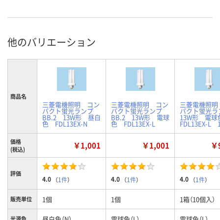
他のバリエーション
商品名
三菱電機照明 コン
三菱電機照明 コン
三菱電機照明
パクト蛍光ランプ
パクト蛍光ランプ
パクト蛍光
BB.2 13W形 昼白
BB.2 13W形 電球
13W形 電
色 FDL13EX-N
色 FDL13EX-L
FDL13EX-L
価格
￥1,001
￥1,001
￥9
(税込)
評価
4.0
4.0
4.0
（
1件
）
（
1件
）
（
1件
）
1個
1個
1箱（10個入）
販売単位
昼白色（N）
電球色（L）
電球色（L）
光源色