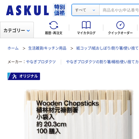
すべて
カテゴリー
履歴・再注文
マイカタログ
クイックオーダー
ホーム
生活雑貨/キッチン用品
紙コップ/紙おしぼり/割り箸/使い捨
メーカー
やなぎプロダクツ
やなぎプロダクツの割り箸/楊枝/使い捨て
オリジナル