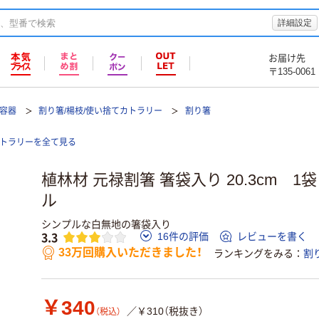
詳細設定
お届け先
〒135-0061
て容器
割り箸/楊枝/使い捨てカトラリー
割り箸
カトラリーを全て見る
植林材 元禄割箸 箸袋入り 20.3cm 1袋
ル
シンプルな白無地の箸袋入り
3.3
16件の評価
レビューを書く
33万回購入いただきました！
ランキングをみる
割
￥340
／￥310（税抜き）
（税込）