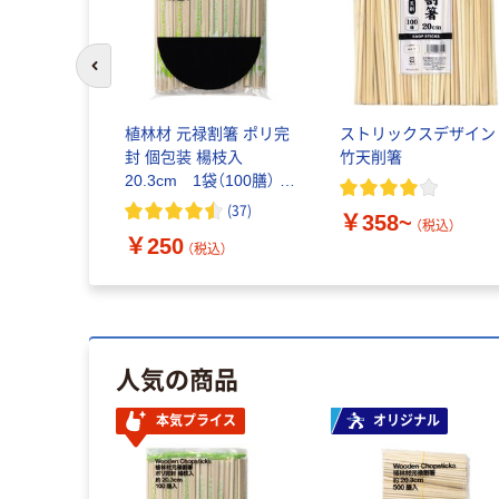
前のスライドへ
植林材 元禄割箸 ポリ完
ストリックスデザイン
封 個包装 楊枝入
竹天削箸
20.3cm 1袋（100膳） オ
リジナル
(
37
)
￥358~
（税込）
￥250
（税込）
人気の商品
本気プライス
オリジナル