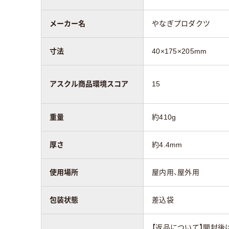
メーカー名
やなぎプロダクツ
寸法
40×175×205mm
アスクル商品環境スコア
15
重量
約410g
厚さ
約4.4mm
使用場所
屋内用、屋外用
包装状態
差込袋
【返品について】開封後