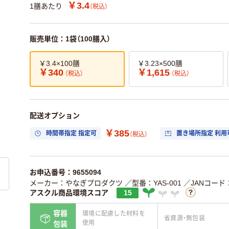
￥3.4
1膳あたり
（税込）
販売単位：1袋（100膳入）
￥3.4×100膳
￥3.23×500膳
￥340
￥1,615
（税込）
（税込）
配送オプション
￥385
時間帯指定 指定可
置き場所指定 利用
（税込）
お申込番号：9655094
メーカー：やなぎプロダクツ
／型番：YAS-001
／JANコード：4
アスクル商品環境スコア
15
容器
環境に配慮した材料を
省資源・無包装
使用
包装