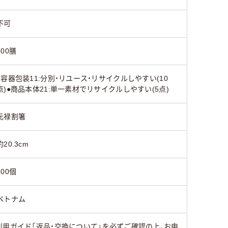
不可
100膳
●容器包装11:分別・リユース・リサイクルしやすい(10
点)●商品本体21:単一素材でリサイクルしやすい(5点)
元禄割箸
約20.3cm
100個
ベトナム
用ガイド「返品・交換について」を必ずご確認の上、お申