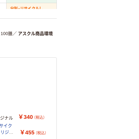
分別・リサイクルし
やすい設計
温室効果ガスなどの削減
100膳
／
アスクル商品環境
詳細「
アスクル商品環境スコ
￥340
（税込）
リジナル
サイク
￥455
 オリジナ
（税込）