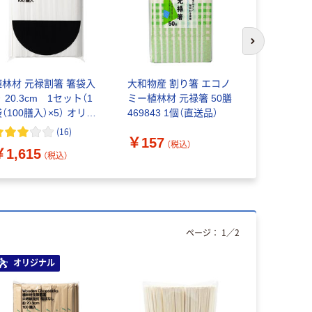
次のスライド
植林材 元禄割箸 箸袋入
大和物産 割り箸 エコノ
明海 竹天
 20.3cm 1セット（1
ミー植林材 元禄箸 50膳
袋入 21cm
（100膳入）×5） オリジ
469843 1個（直送品）
ナル
(
16
)
￥548~
￥157
（税込）
￥1,615
（税込）
ページ：
1
／
2
オリジナル
オリジ