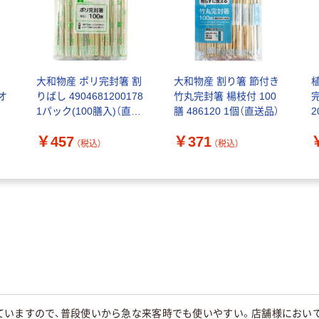
大和物産 ポリ完封箸 割
大和物産 割り箸 節付き
 オ
りばし 4904681200178
竹丸完封箸 楊枝付 100
1パック(100膳入)（直送
膳 486120 1個（直送品）
2
品）
￥457
￥371
（税込）
（税込）
ていますので、普段使いから急な来客時でも使いやすい。店舗様におい