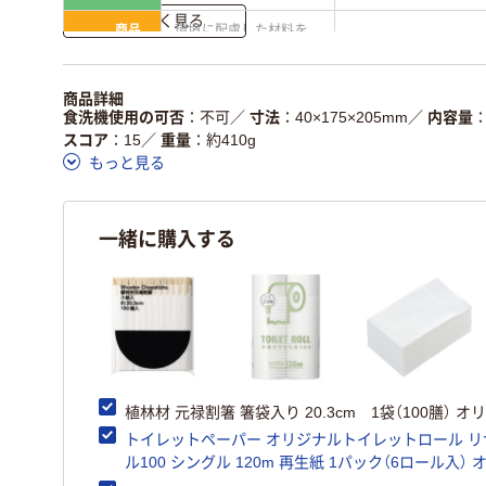
詳しく見る
商品
環境に配慮した材料を
省資源・省エネ・節水
本体
使用
独自の回収スキームが
アスクルで資源循環し
商品詳細
仕組
ある
ている
食洗機使用の可否
不可
／
寸法
40×175×205mm
／
内容量
スコア
15
／
重量
約410g
この商品の環境配慮ポイントです。詳しくはページ下部の商品
もっと見る
ア詳細／加点項目
」で確認できます。
一緒に購入する
植林材 元禄割箸 箸袋入り 20.3cm 1袋（100膳） オ
トイレットペーパー オリジナルトイレットロール リ
ル100 シングル 120m 再生紙 1パック（6ロール入）
ル