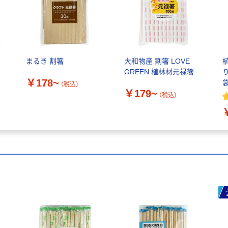
まるき 割箸
大和物産 割箸 LOVE
GREEN 植林材元禄箸
り
￥178~
袋
（税込）
￥179~
（税込）