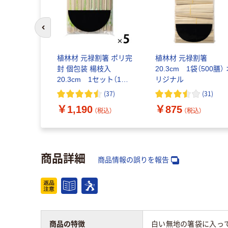
前のスライドへ
植林材 元禄割箸 ポリ完
植林材 元禄割箸
封 個包装 楊枝入
20.3cm 1袋（500膳）
20.3cm 1セット（1袋
リジナル
（100膳入）×5） オリジナ
(
37
)
(
31
)
ル
￥1,190
￥875
（税込）
（税込）
商品詳細
商品情報の誤りを報告
商品の特徴
白い無地の箸袋に入っ