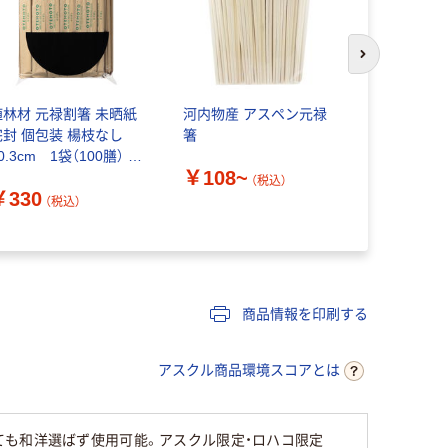
次のスライド
植林材 元禄割箸 未晒紙
河内物産 アスペン元禄
植林材 元
完封 個包装 楊枝なし
箸
20.3cm 1
0.3cm 1袋（100膳） オ
リジナル
￥108~
リジナル
（税込）
￥330
￥250
（税込）
（
商品情報を印刷する
アスクル商品環境スコアとは
ても和洋選ばず使用可能。アスクル限定・ロハコ限定