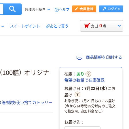
ヘルプ
各種お手続き
0
スイートポイント
あとで買う
カゴ
点
商品情報を印刷する
（100膳） オリジナ
在庫：
あり
希望の数量で在庫確認
お届け日：
7月22日（水）
にお
届け
お急ぎ便：7月21日（火）にお届け
り箸/楊枝/使い捨てカトラリー
（今から14時間39分以内のご注文
で指定可。追加料金なし）
お届け先：