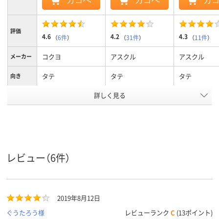
カゴへ
カゴへ
カ
評価
4.6
4.2
4.3
（
6件
）
（
31件
）
（
11件
）
コクヨ
アスクル
アスクル
メーカー
タテ
タテ
タテ
向き
詳しく見る
102mm、102
103
103
背幅
A4タテ
A4タテ
A4タテ
サイズ
カラーグ
グレー系
ブラウン系
ブラウン系
レビュー（6件）
ループ
アスクル
商品環境
75
75
スコア
2019年8月12日
ぐうたろう様
レビューランク
C
(13ポイント)