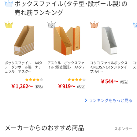
ボックスファイル（タテ型・段ボール製）の
売れ筋ランキング
ボックスファイル A4タ
アスクル ボックスファ
コクヨ ファイルボックス
コ
テ ダンボール製 ナチ
イル〈頑丈設計〉 A4タテ
＜NEOS＞（スタンドタイ
ス
ュラル アスク…
プ）A4 …
￥544～
（税込）
￥1,262～
￥919～
（税込）
（税込）
ランキングをもっと見る
メーカーからのおすすめ商品
スポンサー