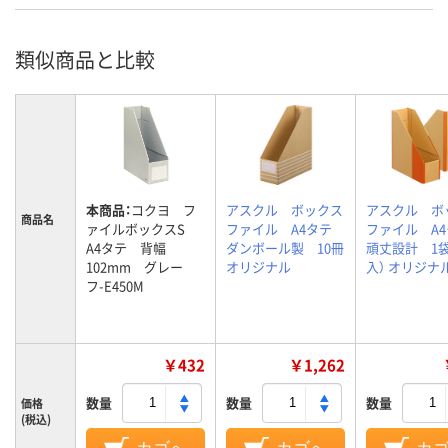
類似商品と比較
本商品：
コクヨ フ
アスクル ボックス
アスクル ボ
商品名
ァイルボックスS
ファイル A4タテ
ファイル A
A4タテ 背幅
ダンボール製 10冊
頑丈設計 1袋
102mm グレー
オリジナル
入） オリジナ
フ-E450M
￥432
￥1,262
数量
数量
数量
価格
(税込)