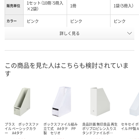
1セット（10冊：5冊入
1冊
1袋（5冊入）
販売単位
×2袋）
ピンク
ピンク
ピンク
カラー
お申込番
詳しく見る
9742583
9677565
9684864
号
5点
あり
あり
在庫
8月9日（日）
8月9日（日）
8月9日（日）
お届け日
この商品を見た人はこちらも検討されていま
す
数量
数量
数量
カゴへ
カゴへ
カ
プラス ボックスファ
ボックスファイル組み
良品計画 無印良品 再生
セキセイ 
イル ベーシックカラ
立て式 A4タテ PP
ポリプロピレン入りス
イル PP製 
ー A4タテ
製 セリオ
タンドファイルボ…