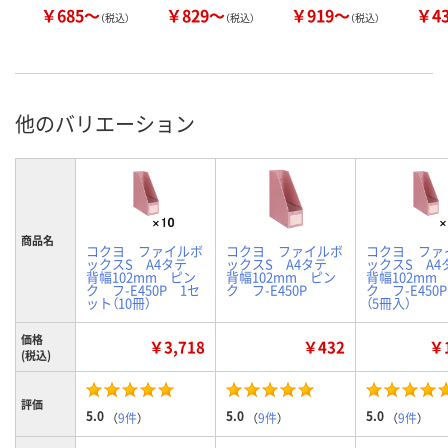
￥685～
￥829～
￥919～
￥4
（税込）
（税込）
（税込）
他のバリエーション
商品名
コクヨ ファイルボ
コクヨ ファイルボ
コクヨ ファ
ックスS A4タテ
ックスS A4タテ
ックスS A
背幅102mm ピン
背幅102mm ピン
背幅102mm
ク フ-E450P 1セ
ク フ-E450P
ク フ-E450
ット（10冊）
（5冊入）
価格
￥3,718
￥432
￥1
(税込)
評価
5.0
5.0
5.0
（
9件
）
（
9件
）
（
9件
）