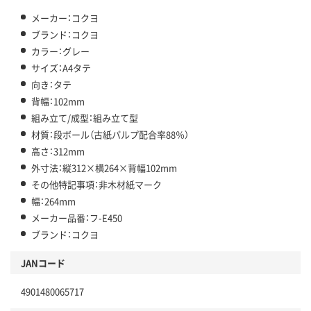
メーカー：コクヨ
ブランド：コクヨ
カラー：グレー
サイズ：A4タテ
向き：タテ
背幅：102mm
組み立て/成型：組み立て型
材質：段ボール（古紙パルプ配合率88％）
高さ：312mm
外寸法：縦312×横264×背幅102mm
その他特記事項：非木材紙マーク
幅：264mm
メーカー品番：フ-E450
ブランド：コクヨ
JANコード
4901480065717