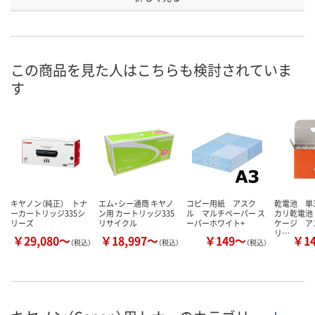
お申込番
9679069
9679087
P217780
号
あり
あり
1点
在庫
この商品を見た人はこちらも検討されていま
す
8月11日（火）
8月11日（火）
8月11日（火）
お届け日
数量
数量
数量
カゴへ
カゴへ
カ
キヤノン（純正） トナ
エム・シー通商 キヤノ
コピー用紙 アスク
乾電池 単
ーカートリッジ335シ
ン用 カートリッジ335
ル マルチペーパー ス
カリ乾電池
リーズ
リサイクル
ーパーホワイト+
ケージ ア
リ…
￥29,080～
￥18,997～
￥149～
￥1
（税込）
（税込）
（税込）