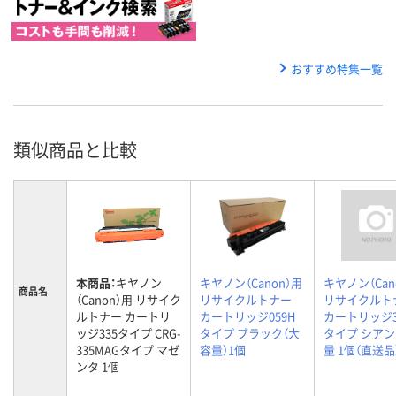
おすすめ特集一覧
類似商品と比較
本商品：
キヤノン
キヤノン（Canon）用
キヤノン（Can
商品名
（Canon）用 リサイク
リサイクルトナー
リサイクルト
ルトナー カートリ
カートリッジ059H
カートリッジ32
ッジ335タイプ CRG-
タイプ ブラック（大
タイプ シアン
335MAGタイプ マゼ
容量）1個
量 1個（直送品
ンタ 1個