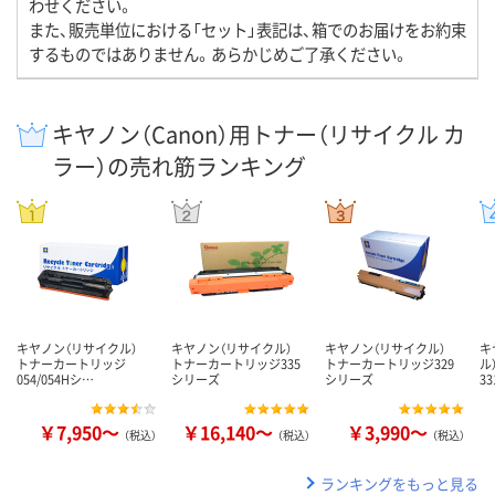
わせください。
また、販売単位における「セット」表記は、箱でのお届けをお約束
するものではありません。あらかじめご了承ください。
キヤノン（Canon）用トナー（リサイクル カ
ラー）の売れ筋ランキング
キヤノン（リサイクル）
キヤノン（リサイクル）
キヤノン（リサイクル）
キ
トナーカートリッジ
トナーカートリッジ335
トナーカートリッジ329
ル
054/054Hシ…
シリーズ
シリーズ
3
￥7,950～
￥16,140～
￥3,990～
（税込）
（税込）
（税込）
ランキングをもっと見る