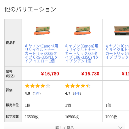
他のバリエーション
商品名
キヤノン（Canon）用
キヤノン（Canon）用
キヤノン（Can
リサイクルトナー
リサイクルトナー
リサイクルト
カートリッジ335タ
カートリッジ335タ
カートリッジ3
イプ CRG-335YELタ
イプ CRG-335CYNタ
イプ ブラック
イプ イエロー 1個
イプ シアン 1個
価格
￥16,780
￥16,780
￥13
(税込)
評価
4.0
4.7
（
1件
）
（
4件
）
1個
1個
1個
販売単位
16500枚
16500枚
7000枚
印字枚数
詳しく見る
イエロー
シアン
ブラック
カラー