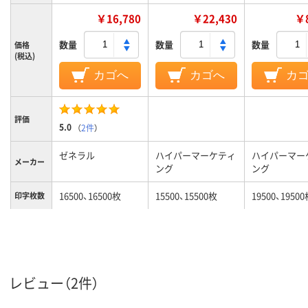
￥16,780
￥22,430
￥8
数量
数量
数量
価格
(税込)
カゴへ
カゴへ
カ
評価
5.0
（
2件
）
ゼネラル
ハイパーマーケティ
ハイパーマー
メーカー
ング
ング
16500、16500枚
15500、15500枚
19500、1950
印字枚数
カラーグ
レッド系
ブラック系
ブルー系
ループ
対応メー
キヤノン
キヤノン
キヤノン
カー
レビュー（2件）