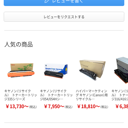
レビューを書く
レビューをリクエストする
人気の商品
キヤノン（リサイク
キヤノン（リサイク
ハイパーマーケティン
キヤノン（
ル） トナーカートリッ
ル） トナーカートリッ
グ キヤノン（Canon）用
ル） トナ
ジ335シリーズ
ジ054/054Hシ…
リサイクル…
ジ316/41
￥13,730～
￥7,950～
￥18,810～
￥6,3
（税込）
（税込）
（税込）