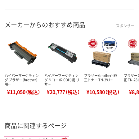
メーカーからのおすすめ商品
スポンサー
ハイパーマーケティン
ハイパーマーケティン
ブラザー（brother） 純
ブラザー（b
グ ブラザー（brother）
グ リコー（RICOH）用 リ
正トナー TN-29J…
正 TN-28
用…
サ…
¥11,050（税込）
¥20,777（税込）
¥10,580（税込）
¥8,
商品に関連するページ