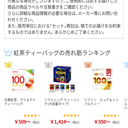
が異なる場合がございますので、ご使用前には必ずお届けした
商品の商品ラベルや注意書きをご確認ください。
さらに詳細な商品情報が必要な場合は、メーカー等にお問い合
わせください。
また、販売単位における「セット」表記は、箱でのお届けをお約束
するものではありません。あらかじめご了承ください。
紅茶ティーバッグの売れ筋ランキング
日東紅茶 デイ＆デイ
トワイニング ティーバッ
リプトン ピュア＆シン
リ
ティーバッグ
グ（大容量タイプ）
プルティー
ル
バ
￥509～
￥1,414～
￥550～
（税込）
（税込）
（税込）