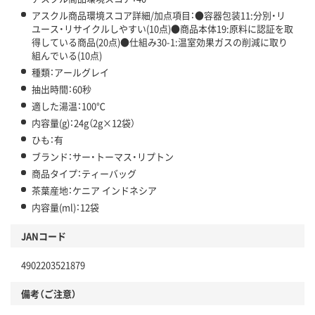
アスクル商品環境スコア詳細/加点項目：●容器包装11:分別・リ
ユース・リサイクルしやすい(10点)●商品本体19:原料に認証を取
得している商品(20点)●仕組み30-1:温室効果ガスの削減に取り
組んでいる(10点)
種類：アールグレイ
抽出時間：60秒
適した湯温：100℃
内容量(g)：24g（2g×12袋）
ひも：有
ブランド：サー・トーマス・リプトン
商品タイプ：ティーバッグ
茶葉産地：ケニア インドネシア
内容量(ml)：12袋
JANコード
4902203521879
備考（ご注意）