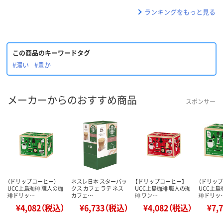
ランキングをもっと見る
この商品のキーワードタグ
#濃い
#豊か
メーカーからのおすすめ商品
スポンサー
（ドリップコーヒー）
ネスレ日本 スターバッ
【ドリップコーヒー】
（ドリップ
UCC上島珈琲 職人の珈
クス カフェ ラテ ネス
UCC上島珈琲 職人の珈
UCC上島
琲ドリッ…
カフェ…
琲 ワン…
琲ドリッ
¥4,082（税込）
¥6,733（税込）
¥4,082（税込）
¥7,