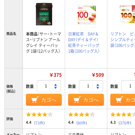
本商品：
サー・トーマ
日東紅茶 DAY＆
リプトン ピ
商品名
ス・リプトン アール
DAY（デイ＆デイ）
シンプルティ
グレイ ティーバッ
紅茶ティーバッグ
袋（100バッグ
グ 1袋（12バッグ入）
1箱（100バッグ入）
￥375
￥509
数量
数量
数量
価格
(税込)
カゴへ
カゴへ
カ
評価
4.4
4.4
4.3
（
73件
）
（
80件
）
（
376件
）
リプトン
三井農林
リプトン
メーカー