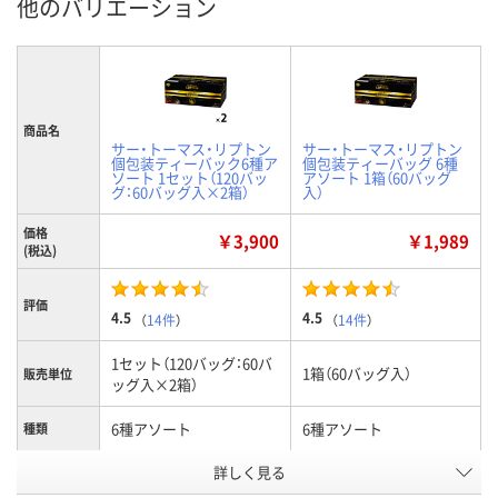
他のバリエーション
商品名
サー・トーマス・リプトン
サー・トーマス・リプトン
個包装ティーバック6種ア
個包装ティーバッグ 6種
ソート 1セット（120バッ
アソート 1箱（60バッグ
グ：60バッグ入×2箱）
入）
価格
￥3,900
￥1,989
(税込)
評価
4.5
4.5
（
14件
）
（
14件
）
1セット（120バッグ：60バ
1箱（60バッグ入）
販売単位
ッグ入×2箱）
6種アソート
6種アソート
種類
詳しく見る
ティーバッグ
ティーバッグ
商品タイプ