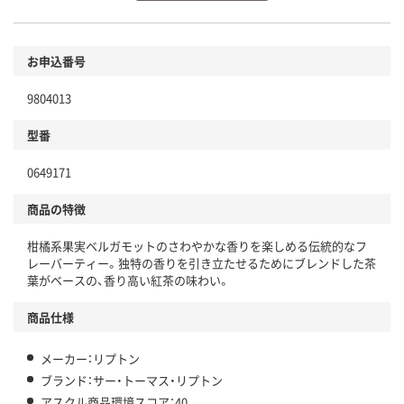
環境に配慮した材料を使用
商品
お申込番号
本体
省資源・省エネ・節水
9804013
分別・リサイクルしやすい設計
型番
独自の回収スキームがある
0649171
仕組
アスクルで資源循環している
商品の特徴
温室効果ガスなどの削減
柑橘系果実ベルガモットのさわやかな香りを楽しめる伝統的なフ
この商品の環境配慮ポイントです。下記商品詳細「
レーバーティー。独特の香りを引き立たせるためにブレンドした茶
アスクル商品環境スコア詳細／加点項目
」で確認できます。
葉がベースの、香り高い紅茶の味わい。
商品仕様
メーカー：リプトン
ブランド：サー・トーマス・リプトン
アスクル商品環境スコア：40