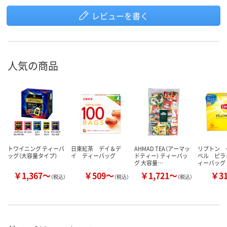
レビューを書く
人気の商品
トワイニング ティーバ
日東紅茶 デイ＆デ
AHMAD TEA（アーマッ
リプトン 
ッグ（大容量タイプ）
イ ティーバッグ
ドティー） ティーバッ
ベル ピラ
グ 大容量…
ィーバッグ
￥1,367～
￥509～
￥1,721～
￥3
（税込）
（税込）
（税込）