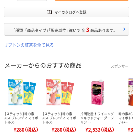
マイカタログへ登録
3
「種類」「商品タイプ」「販売単位」 違いで 全
商品あります。
リプトンの紅茶を全て見る
メーカーからのおすすめ商品
スポンサー
【スティック】味の素
【スティック】味の素
片岡物産 トワイニング
味の素AG
AGF ブレンディ マイボ
AGF ブレンディ マイボ
リキッドティー ダージ
マイボト
トルス…
トルス…
リン …
いい…
¥280（税込）
¥280（税込）
¥2,532（税込）
¥