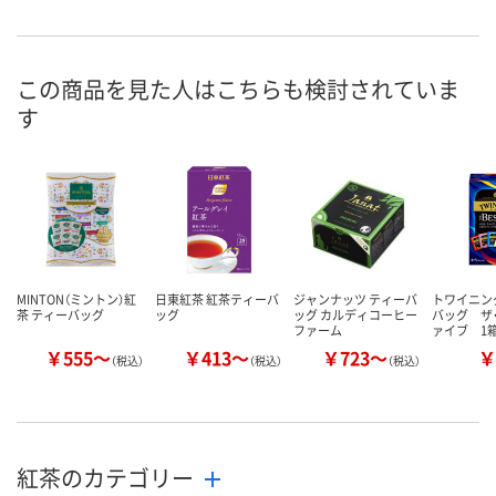
P692026
3678387
お申込番号
在庫
この商品を見た人はこちらも検討されていま
お届け日
す
お取り扱い終了しました
お取り扱い終了しました
MINTON（ミントン）紅
日東紅茶 紅茶ティーバ
ジャンナッツ ティーバ
トワイニン
茶 ティーバッグ
ッグ
ッグ カルディコーヒー
バッグ ザ
ファーム
ァイブ 1箱
￥555～
￥413～
￥723～
￥
（税込）
（税込）
（税込）
紅茶のカテゴリー