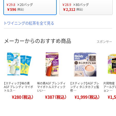
￥29.8
×20バッグ
￥28.9
×80バッグ
￥596
￥2,312
(税込)
(税込)
トワイニングの紅茶を全て見る
メーカーからのおすすめ商品
スポンサー
【スティック】味の素
味の素AGF ブレンディ
【スティック】AGF ブレ
片岡物産
AGF ブレンディ マイボ
マイボトルスティック
ンディ タニタカフェ監
アールグ
トルス…
いい…
修 …
ョン …
¥280（税込）
¥387（税込）
¥1,999（税込）
¥1,