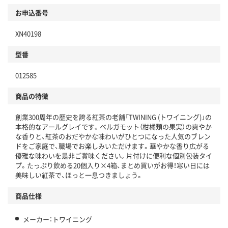
商品
お申込番号
本体
省資源・省エネ・節水
XN40198
分別・リサイクルしやすい設計
型番
独自の回収スキームがある
仕組
012585
アスクルで資源循環している
商品の特徴
温室効果ガスなどの削減
創業300周年の歴史を誇る紅茶の老舗「TWINING (トワイニング)」の
この商品の環境配慮ポイントです。下記商品詳細「
本格的なアールグレイです。ベルガモット（柑橘類の果実）の爽やか
アスクル商品環境スコア詳細／加点項目
」で確認できます。
な香りと、紅茶のおだやかな味わいがひとつになった人気のブレン
ドをご家庭で、職場でお楽しみいただけます。華やかな香り広がる
優雅な味わいを是非ご賞味ください。片付けに便利な個別包装タイ
プ。たっぷり飲める20個入り×4箱、まとめ買いがお得！寒い日には
美味しい紅茶で、ほっと一息つきましょう。
商品仕様
メーカー：トワイニング