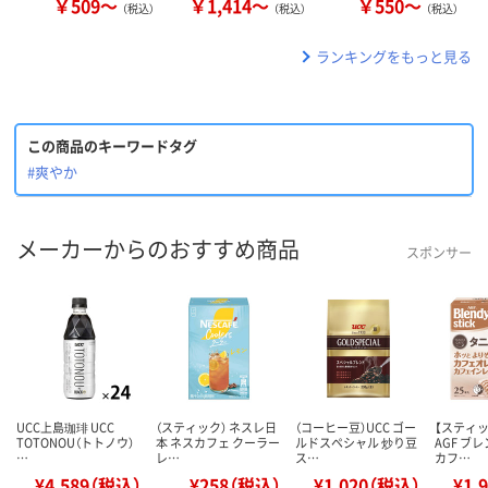
￥509～
￥1,414～
￥550～
（税込）
（税込）
（税込）
ランキングをもっと見る
この商品のキーワードタグ
#爽やか
メーカーからのおすすめ商品
スポンサー
UCC上島珈琲 UCC
（スティック） ネスレ日
（コーヒー豆）UCC ゴー
【スティ
TOTONOU（トトノウ）
本 ネスカフェ クーラー
ルドスペシャル 炒り豆
AGF ブ
…
レ…
ス…
カフ…
¥4,589（税込）
¥258（税込）
¥1,020（税込）
¥1,