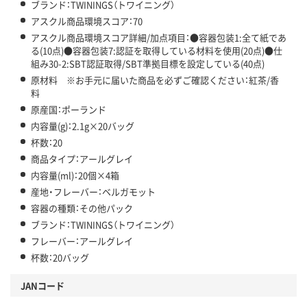
ブランド：TWININGS（トワイニング）
アスクル商品環境スコア：70
アスクル商品環境スコア詳細/加点項目：●容器包装1:全て紙であ
る(10点)●容器包装7:認証を取得している材料を使用(20点)●仕
組み30-2:SBT認証取得/SBT準拠目標を設定している(40点)
原材料 ※お手元に届いた商品を必ずご確認ください：紅茶/香
料
原産国：ポーランド
内容量(g)：2.1g×20バッグ
杯数：20
商品タイプ：アールグレイ
内容量(ml)：20個×4箱
産地・フレーバー：ベルガモット
容器の種類：その他パック
ブランド：TWININGS（トワイニング）
フレーバー：アールグレイ
杯数：20バッグ
JANコード