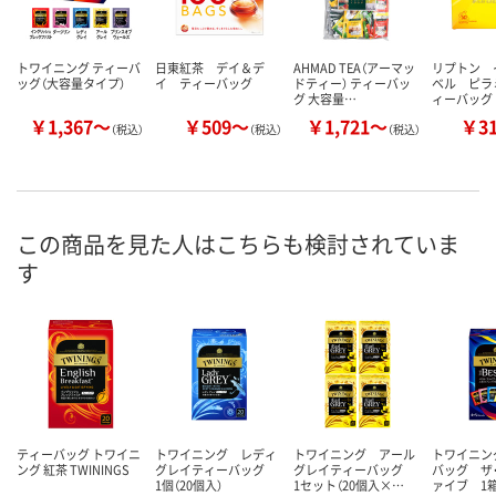
トワイニング ティーバ
日東紅茶 デイ＆デ
AHMAD TEA（アーマッ
リプトン 
ッグ（大容量タイプ）
イ ティーバッグ
ドティー） ティーバッ
ベル ピラ
グ 大容量…
ィーバッグ
￥1,367～
￥509～
￥1,721～
￥3
（税込）
（税込）
（税込）
この商品を見た人はこちらも検討されていま
す
ティーバッグ トワイニ
トワイニング レディ
トワイニング アール
トワイニン
ング 紅茶 TWININGS
グレイティーバッグ
グレイティーバッグ
バッグ ザ
1個（20個入）
1セット（20個入×…
ァイブ 1箱