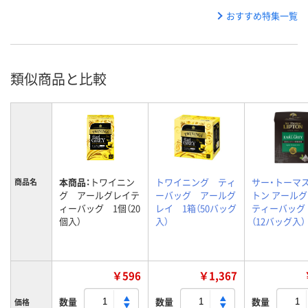
おすすめ特集一覧
類似商品と比較
本商品：
トワイニン
トワイニング ティ
サー・トーマ
商品名
グ アールグレイテ
ーバッグ アールグ
トン アール
ィーバッグ 1個（20
レイ 1箱（50バッグ
ティーバッグ 
個入）
入）
（12バッグ入）
￥596
￥1,367
数量
数量
数量
価格