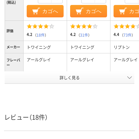
(税込)
カゴへ
カゴへ
カ
評価
4.2
4.2
4.4
（
18件
）
（
31件
）
（
73件
）
トワイニング
トワイニング
リプトン
メーカー
アールグレイ
アールグレイ
アールグレイ
フレーバ
ー
アスクル
詳しく見る
商品環境
70
70
40
スコア
レビュー（18件）