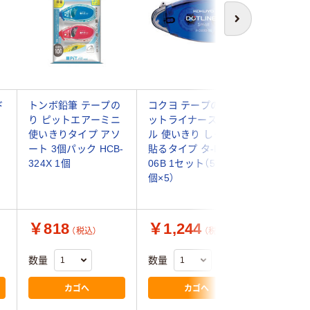
次へ
ド
トンボ鉛筆 テープの
コクヨ テープのり ド
トンボ鉛
り ピットエアーミニ
ットライナースモー
りピット
使いきりタイプ アソ
ル 使いきり しっかり
グ PN-E
ート 3個パック HCB-
貼るタイプ タ-D930-
324X 1個
06B 1セット（5個：1
個×5）
￥818
￥1,244
￥208
（税込）
（税込）
数量
数量
数量
カゴへ
カゴへ