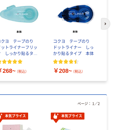
次のスライド
コクヨ テープのり
コクヨ テープのり
キングジム
ドットライナーフリッ
ドットライナー しっ
TEPRA P
ク しっかり貼るタイ
かり貼るタイプ 本体
プ 白ラベル
プ 本体
（黒文字）
￥268~
￥208~
￥914~
（税込）
（税込）
ページ：
1
／
2
本気プライス
本気プライス
オリジ