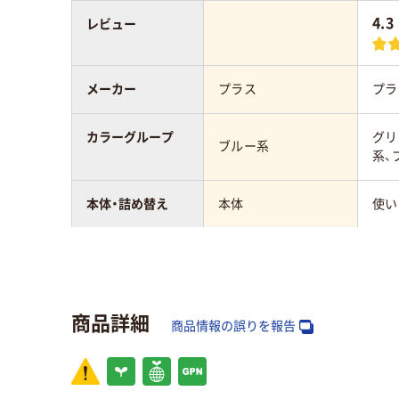
4.3
レビュー
メーカー
プラス
プラ
カラーグループ
グリ
ブルー系
系、
本体・詰め替え
本体
使い
粘着力
通常
通常
幅（mm）
6mm
6m
商品詳細
商品情報の誤りを報告
長さ（m）
10m
10m
形状
テープ
テー