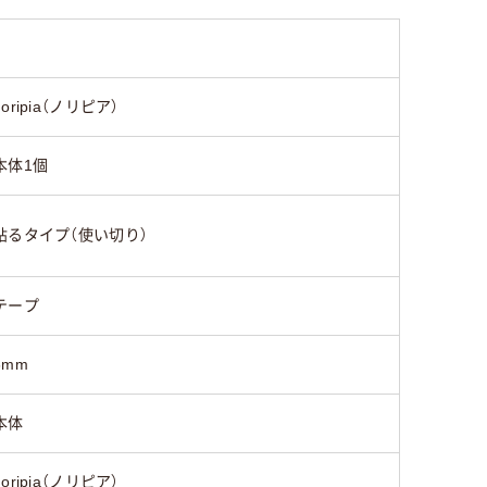
noripia（ノリピア）
本体1個
貼るタイプ（使い切り）
テープ
6mm
本体
noripia（ノリピア）