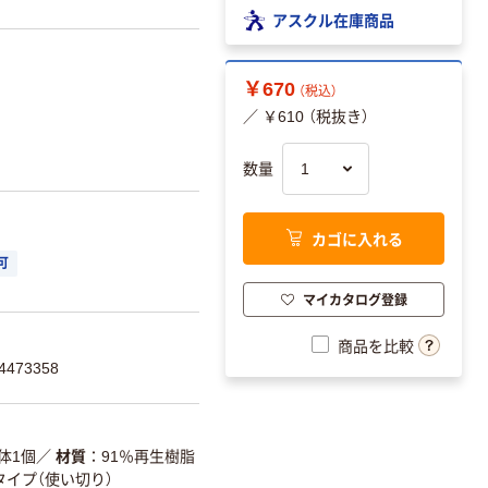
アスクル在庫商品
￥670
（税込）
／ ￥610 （税抜き）
数量
カゴに入れる
可
マイカタログ登録
商品を比較
473358
体1個
／
材質
91％再生樹脂
タイプ（使い切り）