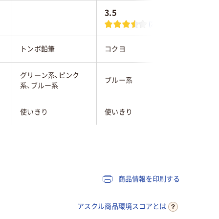
3.5
5.0
(2)
トンボ鉛筆
コクヨ
トンボ鉛
グリーン系、ピンク
ブルー系
ブルー系
系、ブルー系
使いきり
使いきり
通常
通常
6mm
商品情報を印刷する
13m
アスクル商品環境スコアとは
テープ
テープ