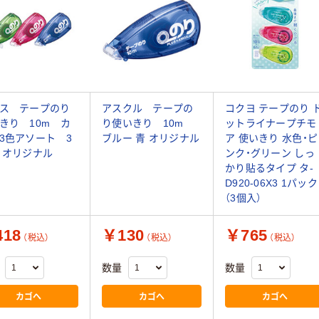
ス テープのり
アスクル テープの
コクヨ テープのり 
きり 10m カ
り使いきり 10m
ットライナープチモ
3色アソート 3
ブルー 青 オリジナル
ア 使いきり 水色・ピ
 オリジナル
ンク・グリーン しっ
かり貼るタイプ タ-
D920-06X3 1パック
（3個入）
18
￥130
￥765
（税込）
（税込）
（税込）
数量
数量
カゴへ
カゴへ
カゴへ