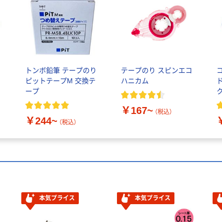
トンボ鉛筆 テープのり
テープのり スピンエコ
ピットテープM 交換テ
ハニカム
ープ
￥167~
（税込）
￥244~
（税込）
本気プライス
本気プライス