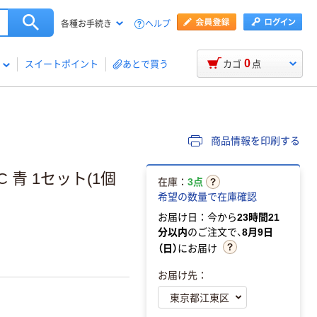
ヘルプ
各種お手続き
0
スイートポイント
あとで買う
カゴ
点
商品情報を印刷する
 青 1セット(1個
在庫：
3点
希望の数量で在庫確認
お届け日：今から
23時間21
分以内
のご注文で、
8月9日
（日）
にお届け
お届け先：