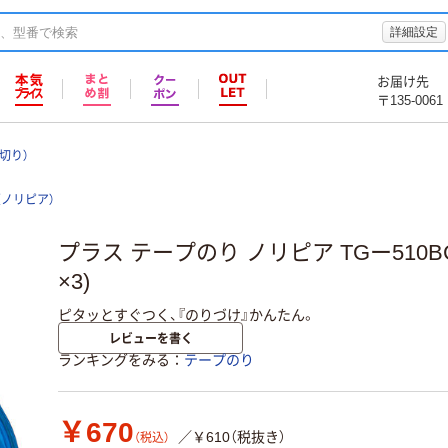
詳細設定
お届け先
〒135-0061
切り）
ia（ノリピア）
プラス テープのり ノリピア TGー510BC
×3)
ピタッとすぐつく、『のりづけ』かんたん。
レビューを書く
ランキングをみる
テープのり
￥670
／￥610（税抜き）
（税込）