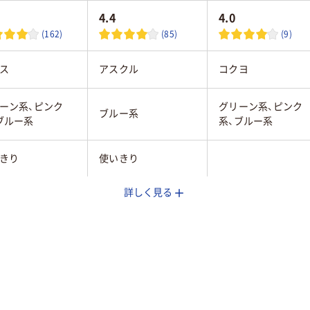
4.4
4.0
(162)
(85)
(9)
ス
アスクル
コクヨ
ーン系、ピンク
グリーン系、ピンク
ブルー系
ブルー系
系、ブルー系
きり
使いきり
詳しく見る
通常
通常
m
6mm
6mm
10m
10m
プ
テープ
テープ