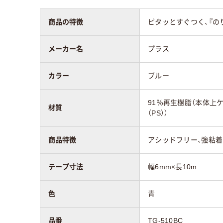
商品の特徴
ピタッとすぐつく、『の
アスクル商品環境
45
スコア
メーカー名
プラス
カラー
ブルー
91％再生樹脂（本体上
材質
（PS））
商品特徴
アシッドフリー、強粘
テープ寸法
幅6mm×長10m
色
青
品番
TG-510BC