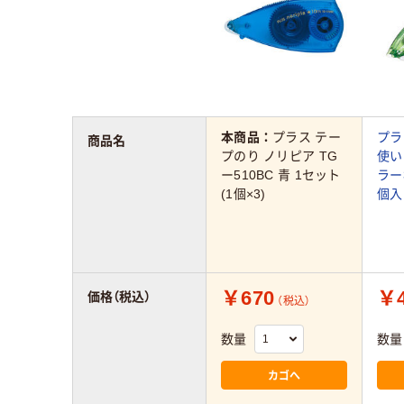
本商品：
プラス テー
プラ
商品名
プのり ノリピア TG
使い
ー510BC 青 1セット
ラー
(1個×3)
個入
￥670
￥4
価格（税込）
（税込）
数量
数量
カゴへ