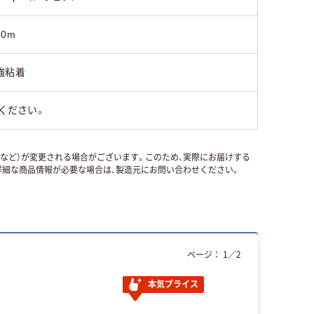
10m
強粘着
ください。
国など）が変更される場合がございます。このため、実際にお届けする
細な商品情報が必要な場合は、製造元にお問い合わせください。
ページ：
1
／
2
本気プライス
本気プ