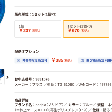
販売単位：1セット(1個×3)
1個
1セット(1個×3)
￥237
￥670
（税込）
（税込）
配送オプション
￥385
時間帯指定 指定可
置き場所指定 利用
（税込）
お申込番号：9831576
メーカー：プラス
／型番：TG-510BC
／JANコード：4977564
商品詳細
ブランド名
noripia（ノリピア）
／
カラー
ブルー
／
規格
本
（本体上ケース＝100％再生ポリスチレン（PS））
／
仕様
貼る