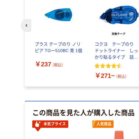
前のスライドへ
プラス テープのり ノリ
コクヨ テープのり
ピア TGー510BC 青 1個
ドットライナー しっ
かり貼るタイプ 詰め
￥237
替えテープ
（税込）
￥271~
（税込）
この商品を見た人が購入した商品
ル
本気プライス
人気商品