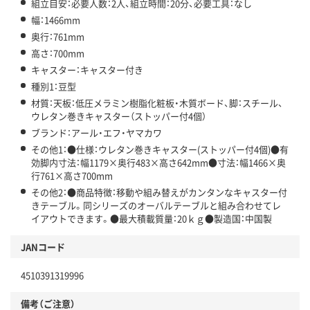
組立目安：必要人数：2人、組立時間：20分、必要工具：なし
幅：1466mm
奥行：761mm
高さ：700mm
キャスター：キャスター付き
種別1：豆型
材質：天板：低圧メラミン樹脂化粧板・木質ボード、脚：スチール、
ウレタン巻きキャスター（ストッパー付4個）
ブランド：アール・エフ・ヤマカワ
その他1：●仕様：ウレタン巻きキャスター(ストッパー付4個)●有
効脚内寸法：幅1179×奥行483×高さ642mm●寸法：幅1466×奥
行761×高さ700mm
その他2：●商品特徴：移動や組み替えがカンタンなキャスター付
きテーブル。同シリーズのオーバルテーブルと組み合わせてレ
イアウトできます。●最大積載質量：20ｋｇ●製造国：中国製
JANコード
4510391319996
備考（ご注意）