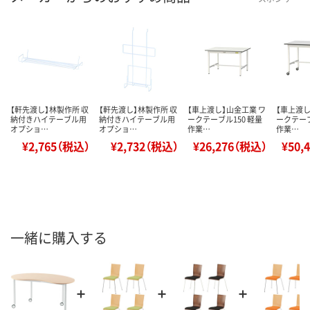
【軒先渡し】林製作所 収
【軒先渡し】林製作所 収
【車上渡し】山金工業 ワ
【車上渡し
納付きハイテーブル用
納付きハイテーブル用
ークテーブル150 軽量
ークテーブ
オプショ…
オプショ…
作業…
作業…
¥2,765（税込）
¥2,732（税込）
¥26,276（税込）
¥50,
一緒に購入する