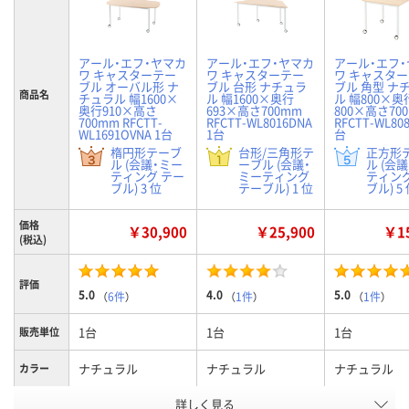
アール・エフ・ヤマカ
アール・エフ・ヤマカ
アール・エフ
ワ キャスターテー
ワ キャスターテー
ワ キャスタ
ブル オーバル形 ナ
ブル 台形 ナチュラ
ブル 角型 ナ
商品名
チュラル 幅1600×
ル 幅1600×奥行
ル 幅800×奥
奥行910×高さ
693×高さ700mm
800×高さ70
700mm RFCTT-
RFCTT-WL8016DNA
RFCTT-WL808
WL1691OVNA 1台
1台
台
楕円形テーブ
台形/三角形テ
正方形
ル (会議・ミー
ーブル (会議・
ル (会
ティング テー
ミーティング
ティング
ブル) 3 位
テーブル) 1 位
ブル) 5
価格
￥30,900
￥25,900
￥15
(税込)
評価
5.0
4.0
5.0
（
6件
）
（
1件
）
（
1件
）
1台
1台
1台
販売単位
ナチュラル
ナチュラル
ナチュラル
カラー
詳しく見る
オーバル型
台形型
角型
種別1