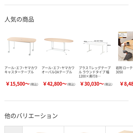
人気の商品
アール・エフ・ヤマカワ
アール・エフ・ヤマカワ
プラス Tレッグテーブ
岩附 ローテ
キャスターテーブル
オーバルOAテーブル
ル ラウンドタイプ 幅
3050
1200×奥行8…
￥15,500～
￥42,800～
￥30,030～
￥8,4
（税込）
（税込）
（税込）
他のバリエーション