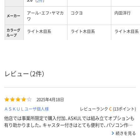
（
2件
）
アール・エフ・ヤマカ
コクヨ
内田洋行
メーカー
ワ
カラーグ
ライト木目系
ライト木目系
ライト木目系
ループ
キャスタ
キャスター付き
キャスター付き
キャスター無
ー
レビュー（2件）
2025年4月18日
ＡＳＫＵＬユーザ個人様
レビューランク
C
(13ポイント)
他店では事業所限定で購入付加、ASKULでは組み立てオプションも
有り助かりました。キャスター付きはとても便利で、パソコン作業、
プリンタ、デスクといろいろ使え、コンパクトで、この形はとても良
続きを見る
かったです。