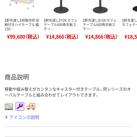
【軒先渡し】林製作所 収
【軒先渡し】Y2K カフェ
【軒先渡し】Y2K カフェ
【軒先渡し】
納付きハイテーブル 幅
テーブル600角天板ス
テーブル600角天板ス
カフェテ
150…
チー…
チー…
¥99,600（税込）
¥14,866（税込）
¥14,866（税込）
¥18,
商品説明
移動や組み替えがカンタンなキャスター付きテーブル。同シリーズのオ
ーバルテーブルと組み合わせてレイアウトできます。
アイコンの説明