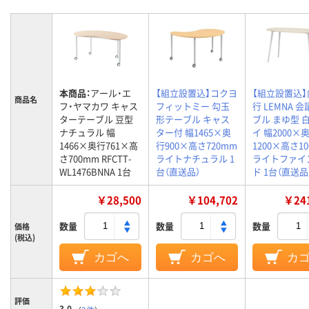
本商品：
アール・エ
【組立設置込】コクヨ
【組立設置込
商品名
フ・ヤマカワ キャス
フィットミー 勾玉
行 LEMNA 
ターテーブル 豆型
形テーブル キャス
ブル まゆ型 
ナチュラル 幅
ター付 幅1465×奥
イ 幅2000×
1466×奥行761×高
行900×高さ720mm
1200×高さ1
さ700mm RFCTT-
ライトナチュラル 1
ライトファイ
WL1476BNNA 1台
台（直送品）
ド 1台（直送品
￥28,500
￥104,702
￥241
数量
数量
数量
価格
(税込)
カゴへ
カゴへ
カ
評価
3.0