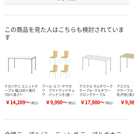
お申込番
9933253
9663229
5786481
号
7点
あり
あり
在庫
この商品を見た人はこちらも検討されていま
す
8月11日（火）
8月11日（火）
8月11日（火）
お届け日
数量
数量
数量
カゴへ
カゴへ
カ
ナカバヤシ ユニットテ
アール・エフ・ヤマカ
アスクル マルチワーク
アスクル 
ーブル 幅1200×奥行
ワ プライウッドチェ
テーブル・マルチワー
クテーブル 
750×高さ7…
ア パッドつき（座:…
クロングテーブル
形/円形/長
￥14,209～
￥9,990～
￥17,900～
￥9,9
（税込）
（税込）
（税込）