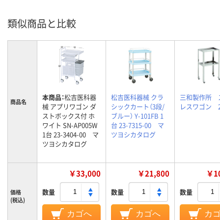
類似商品と比較
本商品：
松吉医科器
松吉医科器械 クラ
三和製作所 
商品名
械 アプリワゴン ダ
シックカート（3段/
レスワゴン 
ストボックス付 ホ
ブルー） Y-101FB 1
ワイト SN-AP005W
台 23-7315-00 マ
1台 23-3404-00 マ
ツヨシカタログ
ツヨシカタログ
￥33,000
￥21,800
￥10
数量
数量
数量
価格
(税込)
カゴへ
カゴへ
カ