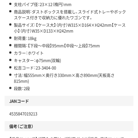
支柱パイプ径：23×12（楕円）mm
商品説明：ダストボックスを搭載し、スライド式トレーやボック
スケース付きで収納力に優れたワゴンです。
製品サイズ：【ケース大】（内寸）W315×D164×H242mm【ケース
小】（内寸）W35×D133×H242mm
耐荷重：18kg
棚間隔：【下段～中段】95mm【中段～上段】75mm
カラー：ホワイト
キャスター：φ75mm(双輪)
松吉コード：23-3404-00
寸法：幅555mm×奥行き330mm×高さ890mm(天板高さ
815mm)
段数：2段
JANコード
4535847019213
備考（ご注意）