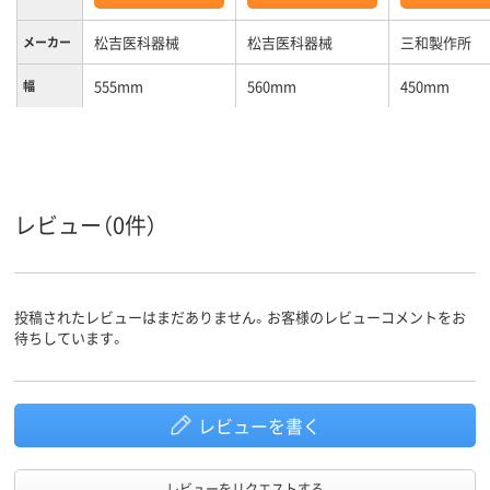
松吉医科器械
松吉医科器械
三和製作所
メーカー
555mm
560mm
450mm
幅
330mm
385mm
300mm
奥行
2段
3段
2段
段数
φ75mm(双輪)、あり
直径100mm
4個（ストッパ
レビュー（0件）
キャスタ
ー
個）
ワゴン・
トレイ
カートの
機能
投稿されたレビューはまだありません。お客様のレビューコメントをお
待ちしています。
カラーグ
ホワイト系
ブルー系
ループ
レビューを書く
レビューをリクエストする