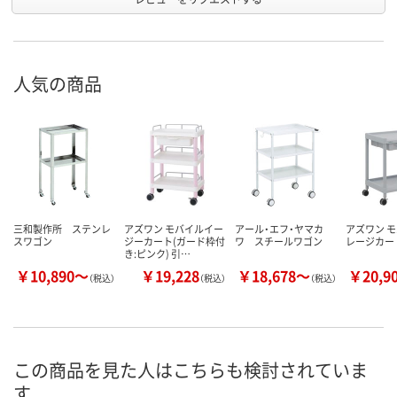
人気の商品
三和製作所 ステンレ
アズワン モバイルイー
アール・エフ・ヤマカ
アズワン 
スワゴン
ジーカート(ガード枠付
ワ スチールワゴン
レージカー
き:ピンク) 引…
￥10,890～
￥19,228
￥18,678～
￥20,9
（税込）
（税込）
（税込）
この商品を見た人はこちらも検討されていま
す