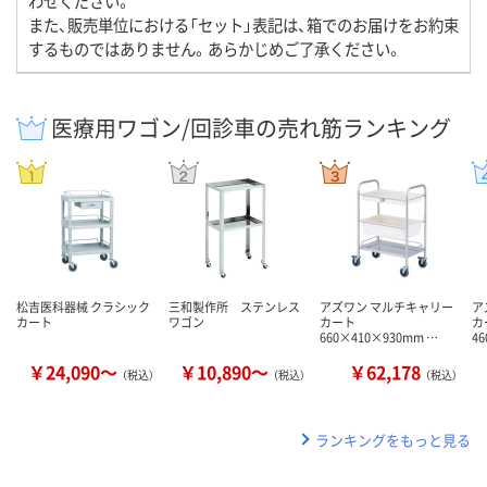
わせください。
また、販売単位における「セット」表記は、箱でのお届けをお約束
するものではありません。あらかじめご了承ください。
医療用ワゴン/回診車の売れ筋ランキング
松吉医科器械 クラシック
三和製作所 ステンレス
アズワン マルチキャリー
ア
カート
ワゴン
カート
カ
660×410×930mm …
4
￥24,090～
￥10,890～
￥62,178
（税込）
（税込）
（税込）
ランキングをもっと見る