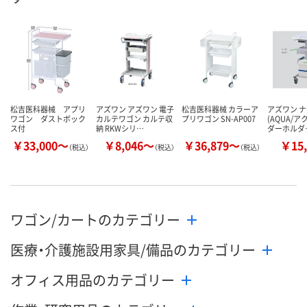
松吉医科器械 アプリ
アズワン アズワン 電子
松吉医科器械 カラーア
アズワン 
ワゴン ダストボック
カルテワゴン カルテ収
プリワゴン SN-AP007
(AQUA/ア
ス付
納 RKWシリ…
ダーホルダ
￥33,000～
￥8,046～
￥36,879～
￥15,
（税込）
（税込）
（税込）
ワゴン/カートのカテゴリー
医療・介護施設用家具/備品のカテゴリー
オフィス用品のカテゴリー