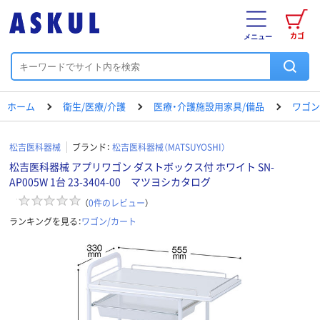
カゴ
メニュー
ホーム
衛生/医療/介護
医療・介護施設用家具/備品
ワゴン
松吉医科器械
ブランド：
松吉医科器械（MATSUYOSHI）
松吉医科器械 アプリワゴン ダストボックス付 ホワイト SN-
AP005W 1台 23-3404-00 マツヨシカタログ
（
0
件のレビュー
）
ランキングを見る：
ワゴン/カート