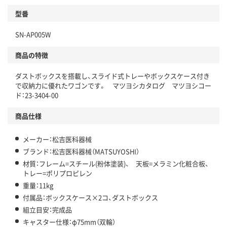
型番
SN-AP005W
商品の特徴
ダストボックスを搭載し、スライド式トレーやボックスケース付き
で収納力に優れたワゴンです。 マツヨシカタログ マツヨシコー
ド：23-3404-00
商品仕様
メーカー：松吉医科器械
ブランド：松吉医科器械（MATSUYOSHI）
材質：フレーム=スチール(粉体塗装)、 天板=メラミン化粧合板、
トレー=ポリプロピレン
重量：11kg
付属品：ボックスケース×2コ、ダストボックス
組立目安：完成品
キャスター仕様：φ75mm（双輪）