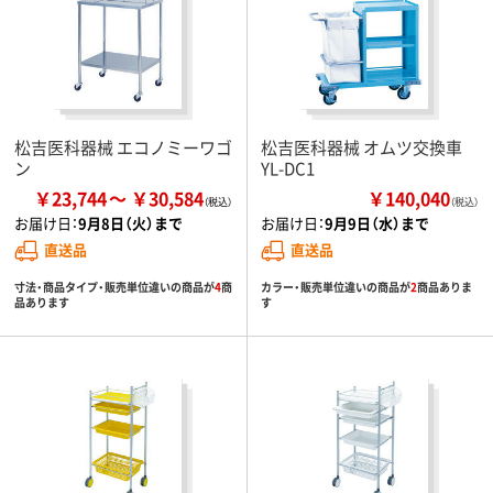
松吉医科器械 エコノミーワゴ
松吉医科器械 オムツ交換車
ン
YL-DC1
￥23,744
￥30,584
￥140,040
（税込）
お届け日：
9月8日（火）まで
お届け日：
9月9日（水）まで
直送品
直送品
寸法・商品タイプ・販売単位違いの商品が
4
商
カラー・販売単位違いの商品が
2
商品ありま
品あります
す