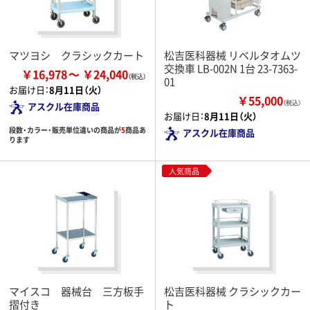
マツヨシ クラシックカート
松吉医科器械 リベルタオムツ
交換車 LB-002N 1台 23-7363-
￥16,978
￥24,040
01
お届け日：
8月11日（火）
￥55,000
（税込）
アスクル在庫商品
お届け日：
8月11日（火）
段数・カラー・販売単位違いの商品が
5
商品あ
アスクル在庫商品
ります
人気商品
マイスコ 器械台 三方板手
松吉医科器械 クラシックカー
摺付き
ト