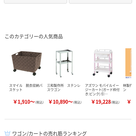
このカテゴリーの人気商品
スマイル 脱衣収納バ
三和製作所 ステンレ
アズワン モバイルイー
林製作所
スケット
スワゴン
ジーカート(ガード枠付
ン
き:ピンク) 引…
￥1,910～
￥10,890～
￥19,228
￥7
（税込）
（税込）
（税込）
ワゴン/カートの売れ筋ランキング