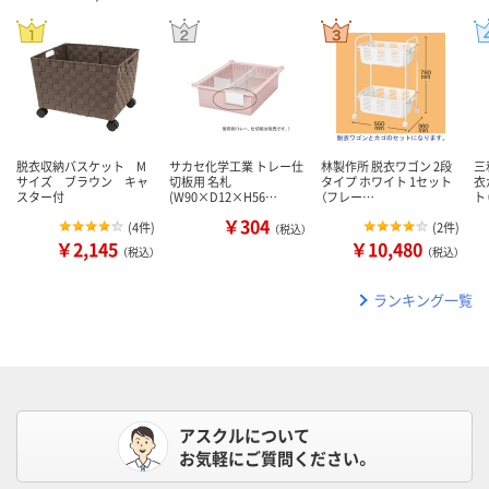
脱衣収納バスケット M
サカセ化学工業 トレー仕
林製作所 脱衣ワゴン 2段
三
サイズ ブラウン キャ
切板用 名札
タイプ ホワイト 1セット
衣
スター付
(W90×D12×H56…
（フレー…
ト
￥304
(
4件
)
(
2件
)
（税込）
￥2,145
￥10,480
（税込）
（税込）
ランキング一覧
アスクルについて
お気軽にご質問ください。