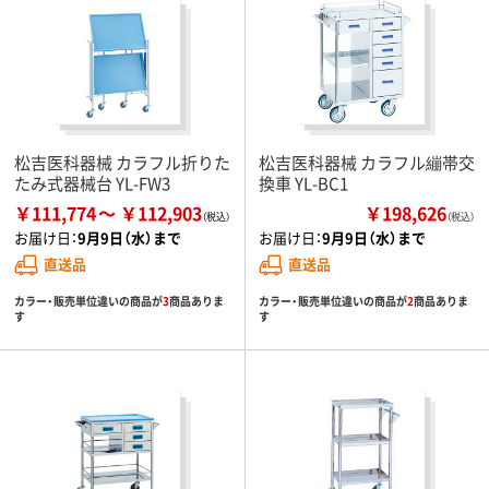
松吉医科器械 カラフル折りた
松吉医科器械 カラフル繃帯交
たみ式器械台 YL-FW3
換車 YL-BC1
￥111,774
￥112,903
￥198,626
（税込）
お届け日：
9月9日（水）まで
お届け日：
9月9日（水）まで
直送品
直送品
カラー・販売単位違いの商品が
3
商品ありま
カラー・販売単位違いの商品が
2
商品ありま
す
す