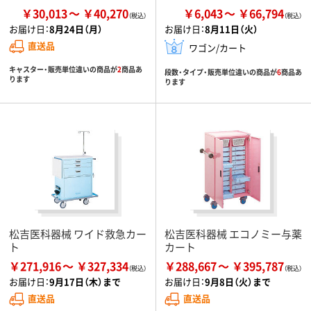
￥30,013
￥40,270
￥6,043
￥66,794
お届け日：
8月24日（月）
お届け日：
8月11日（火）
直送品
ワゴン/カート
キャスター・販売単位違いの商品が
2
商品あ
段数・タイプ・販売単位違いの商品が
6
商品あ
ります
ります
松吉医科器械 ワイド救急カー
松吉医科器械 エコノミー与薬
ト
カート
￥271,916
￥327,334
￥288,667
￥395,787
お届け日：
9月17日（木）まで
お届け日：
9月8日（火）まで
直送品
直送品