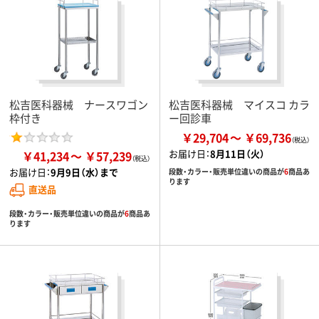
松吉医科器械 ナースワゴン
松吉医科器械 マイスコ カラ
枠付き
ー回診車
￥29,704
￥69,736
お届け日：
8月11日（火）
￥41,234
￥57,239
お届け日：
9月9日（水）まで
段数・カラー・販売単位違いの商品が
6
商品あ
ります
直送品
段数・カラー・販売単位違いの商品が
6
商品あ
ります