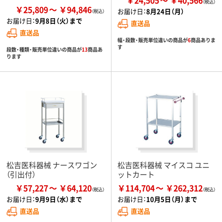
￥24,505
￥40,566
￥25,809
￥94,846
お届け日：
8月24日（月）
お届け日：
9月8日（火）まで
直送品
直送品
幅・段数・販売単位違いの商品が
6
商品ありま
す
段数・種類・販売単位違いの商品が
13
商品あ
ります
松吉医科器械 ナースワゴン
松吉医科器械 マイスコ ユニ
（引出付）
ットカート
￥57,227
￥64,120
￥114,704
￥262,312
お届け日：
9月9日（水）まで
お届け日：
10月5日（月）まで
直送品
直送品