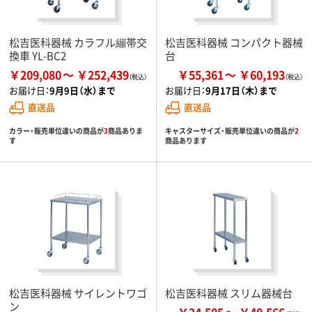
松吉医科器械 カラフル繃帯交
松吉医科器械 コンパクト器械
換車 YL-BC2
台
￥209,080
￥252,439
￥55,361
￥60,193
お届け日：
9月9日（水）まで
お届け日：
9月17日（木）まで
直送品
直送品
カラー・販売単位違いの商品が
3
商品ありま
キャスターサイズ・販売単位違いの商品が
2
す
商品あります
松吉医科器械 サイレントワゴ
松吉医科器械 スリム器械台
ン