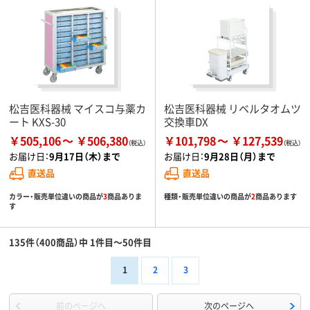
松吉医科器械 マイスコ与薬カ
松吉医科器械 リベルタオムツ
ート KXS-30
交換車DX
￥505,106
￥506,380
￥101,798
￥127,539
お届け日：
9月17日（木）まで
お届け日：
9月28日（月）まで
直送品
直送品
カラー・販売単位違いの商品が
3
商品ありま
種類・販売単位違いの商品が
2
商品あります
す
135件（400商品）中 1件目～50件目
1
2
3
前のページへ
次のページへ