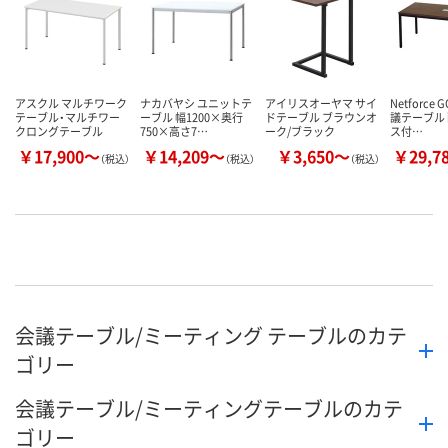
アスクル マルチワーク
ナカバヤシ ユニットテ
アイリスオーヤマ サイ
Netforce 
テーブル・マルチワー
ーブル 幅1200×奥行
ドテーブル ブラウンオ
議テーブル
クロングテーブル
750×高さ7…
ーク/ブラック
ス付…
￥17,900～
￥14,209～
￥3,650～
￥29,7
（税込）
（税込）
（税込）
会議テーブル/ミーティング テーブルのカテ
ゴリー
会議テーブル/ミーティングテーブルのカテ
ゴリー