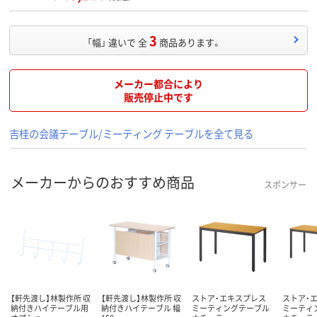
3
「幅」 違いで 全
商品あります。
メーカー都合により
販売停止中です
吉桂の会議テーブル/ミーティング テーブルを全て見る
メーカーからのおすすめ商品
スポンサー
【軒先渡し】林製作所 収
【軒先渡し】林製作所 収
ストア・エキスプレス
ストア・
納付きハイテーブル用
納付きハイテーブル 幅
ミーティングテーブル
ミーティ