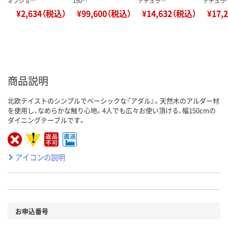
オプショ…
150…
ナチュラ…
ナチュラ
¥2,634（税込）
¥99,600（税込）
¥14,632（税込）
¥17,
商品説明
北欧テイストのシンプルでベーシックな『アダル』。天然木のアルダー材
を使用し、なめらかな触り心地。4人でも広々お使い頂ける、幅150cmの
ダイニングテーブルです。
アイコンの説明
お申込番号