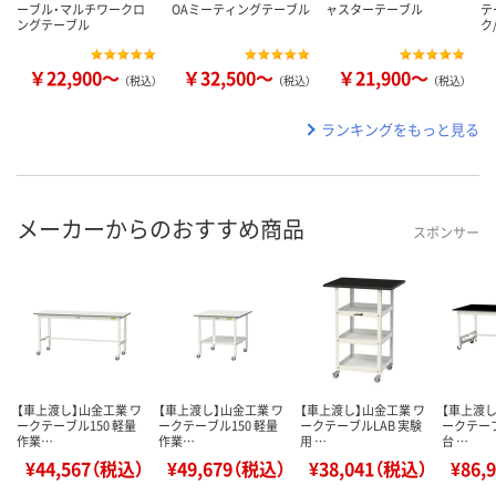
ーブル・マルチワークロ
OAミーティングテーブル
ャスターテーブル
テ
ングテーブル
ク
￥22,900～
￥32,500～
￥21,900～
（税込）
（税込）
（税込）
ランキングをもっと見る
メーカーからのおすすめ商品
スポンサー
【車上渡し】山金工業 ワ
【車上渡し】山金工業 ワ
【車上渡し】山金工業 ワ
【車上渡し
ークテーブル150 軽量
ークテーブル150 軽量
ークテーブルLAB 実験
ークテーブ
作業…
作業…
用 …
台 …
¥44,567（税込）
¥49,679（税込）
¥38,041（税込）
¥86,